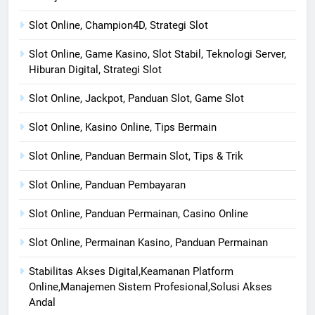
Slot Online, Champion4D, Strategi Slot
Slot Online, Game Kasino, Slot Stabil, Teknologi Server,
Hiburan Digital, Strategi Slot
Slot Online, Jackpot, Panduan Slot, Game Slot
Slot Online, Kasino Online, Tips Bermain
Slot Online, Panduan Bermain Slot, Tips & Trik
Slot Online, Panduan Pembayaran
Slot Online, Panduan Permainan, Casino Online
Slot Online, Permainan Kasino, Panduan Permainan
Stabilitas Akses Digital,Keamanan Platform
Online,Manajemen Sistem Profesional,Solusi Akses
Andal