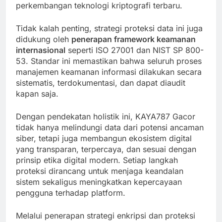
perkembangan teknologi kriptografi terbaru.
Tidak kalah penting, strategi proteksi data ini juga
didukung oleh
penerapan framework keamanan
internasional
seperti ISO 27001 dan NIST SP 800-
53. Standar ini memastikan bahwa seluruh proses
manajemen keamanan informasi dilakukan secara
sistematis, terdokumentasi, dan dapat diaudit
kapan saja.
Dengan pendekatan holistik ini, KAYA787 Gacor
tidak hanya melindungi data dari potensi ancaman
siber, tetapi juga membangun ekosistem digital
yang transparan, terpercaya, dan sesuai dengan
prinsip etika digital modern. Setiap langkah
proteksi dirancang untuk menjaga keandalan
sistem sekaligus meningkatkan kepercayaan
pengguna terhadap platform.
Melalui penerapan strategi enkripsi dan proteksi