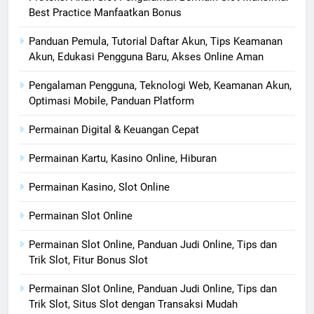
Best Practice Manfaatkan Bonus
Panduan Pemula, Tutorial Daftar Akun, Tips Keamanan
Akun, Edukasi Pengguna Baru, Akses Online Aman
Pengalaman Pengguna, Teknologi Web, Keamanan Akun,
Optimasi Mobile, Panduan Platform
Permainan Digital & Keuangan Cepat
Permainan Kartu, Kasino Online, Hiburan
Permainan Kasino, Slot Online
Permainan Slot Online
Permainan Slot Online, Panduan Judi Online, Tips dan
Trik Slot, Fitur Bonus Slot
Permainan Slot Online, Panduan Judi Online, Tips dan
Trik Slot, Situs Slot dengan Transaksi Mudah