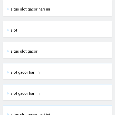
situs slot gacor hari ini
slot
situs slot gacor
slot gacor hari ini
slot gacor hari ini
situs slot gacor hari ini