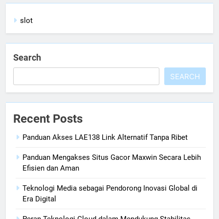
slot
Search
SEARCH
Recent Posts
Panduan Akses LAE138 Link Alternatif Tanpa Ribet
Panduan Mengakses Situs Gacor Maxwin Secara Lebih
Efisien dan Aman
Teknologi Media sebagai Pendorong Inovasi Global di
Era Digital
Peran Teknologi Cloud dalam Mendukung Stabilitas