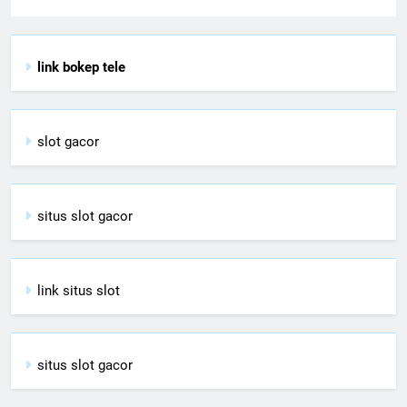
link bokep tele
slot gacor
situs slot gacor
link situs slot
situs slot gacor