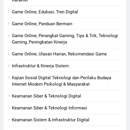
Game Online, Edukasi, Tren Digital
Game Online, Panduan Bermain
Game Online, Perangkat Gaming, Tips & Trik, Teknologi
Gaming, Peningkatan Kinerja
Game Online, Ulasan Harian, Rekomendasi Game
Infrastruktur & Kinerja Sistem
Kajian Sosial Digital Teknologi dan Perilaku Budaya
Internet Modern Psikologi & Masyarakat
Keamanan Siber & Teknologi Digital
Keamanan Siber & Teknologi Informasi
Keamanan Sistem & Infrastruktur Digital