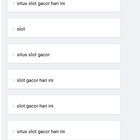
situs slot gacor hari ini
slot
situs slot gacor
slot gacor hari ini
slot gacor hari ini
situs slot gacor hari ini