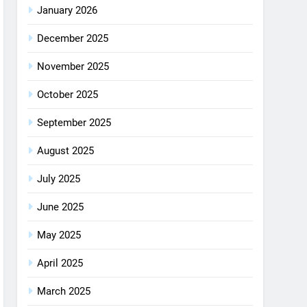
January 2026
December 2025
November 2025
October 2025
September 2025
August 2025
July 2025
June 2025
May 2025
April 2025
March 2025