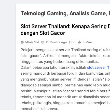
Teknologi Gaming, Analisis Game, E
Slot Server Thailand: Kenapa Sering 
dengan Slot Gacor
60a675d
11 Months Ago
0
5 Mins
Pelajari mengapa slot server Thailand sering dikait
“slot gacor”. Artikel ini mengulas faktor teknis, k
hingga mitos yang berkembang di komunitas.
Dalam beberapa tahun terakhir, istilah
slot server 
sering muncul di berbagai forum dan komunitas on
yang menghubungkan server ini dengan istilah “slo
dianggap sebagai simbol permainan yang lebih mu
positif. Meskipun istilah “gacor” sendiri lebih bersi
teknis, fenomena ini menarik untuk dianalisis secar
teknis, psikologis, hingga tren komunitas menjadi 
memahami kaitannya.