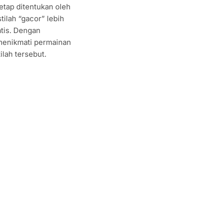
etap ditentukan oleh
ilah “gacor” lebih
atis. Dengan
 menikmati permainan
ilah tersebut.