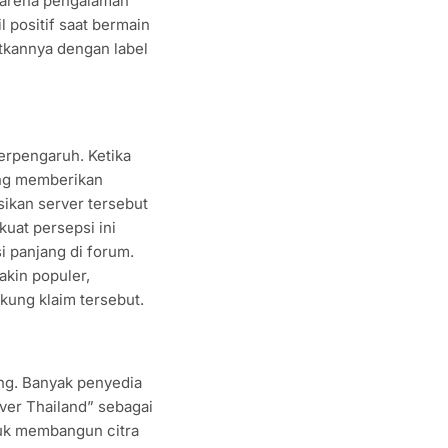
 karena pengalaman
 positif saat bermain
itkannya dengan label
berpengaruh. Ketika
ing memberikan
ikan server tersebut
kuat persepsi ini
i panjang di forum.
makin populer,
kung klaim tersebut.
ing. Banyak penyedia
rver Thailand” sebagai
tuk membangun citra