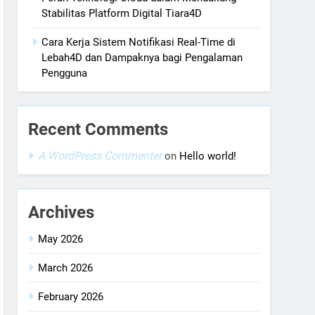
Stabilitas Platform Digital Tiara4D
Cara Kerja Sistem Notifikasi Real-Time di
Lebah4D dan Dampaknya bagi Pengalaman
Pengguna
Recent Comments
A WordPress Commenter
on
Hello world!
Archives
May 2026
March 2026
February 2026