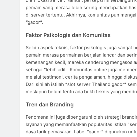
oleh lokasi server. Namun, persepsi ini terbangun
pemain yang merasa lebih sering mendapatkan hasil
di server tertentu. Akhirnya, komunitas pun menga
“gacor”.
Faktor Psikologis dan Komunitas
Selain aspek teknis, faktor psikologis juga sangat 
pemain merasa permainan berjalan lancar dan ser
kemenangan kecil, mereka cenderung mengasosias
sebagai “lebih adil”. Komunitas online juga memper
melalui testimoni, cerita pengalaman, hingga diskus
Dari sinilah istilah “slot server Thailand gacor” se
meskipun belum tentu ada bukti teknis yang mendu
Tren dan Branding
Fenomena ini juga dipengaruhi oleh strategi brand
layanan yang memanfaatkan popularitas istilah “se
daya tarik pemasaran. Label “gacor” digunakan un