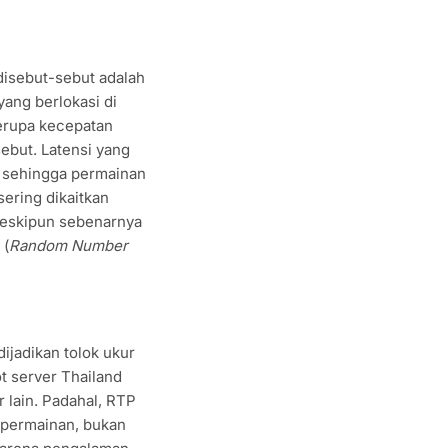
disebut-sebut adalah
yang berlokasi di
erupa kecepatan
ebut. Latensi yang
 sehingga permainan
 sering dikaitkan
meskipun sebenarnya
 (
Random Number
dijadikan tolok ukur
t server Thailand
 lain. Padahal, RTP
 permainan, bukan