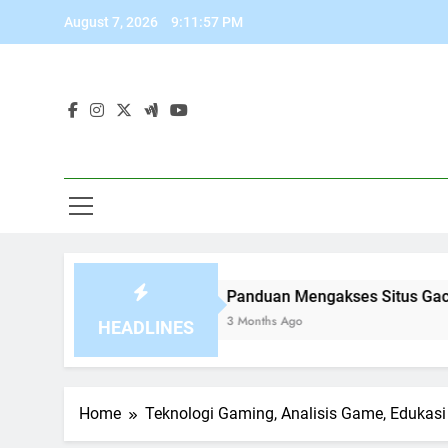
Skip
August 7, 2026
9:11:58 PM
to
content
Go 
Go Guide 
tif Tanpa Ribet
Panduan Mengakses Situs Gacor Maxwin
3 Months Ago
HEADLINES
Home
Teknologi Gaming, Analisis Game, Edukasi 