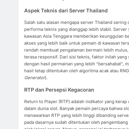
Aspek Teknis dari Server Thailand
Salah satu alasan mengapa server Thailand sering 
performa teknis yang dianggap lebih stabil. Server 
kawasan Asia Tenggara memberikan keunggulan b
akses yang lebih baik untuk pemain di kawasan ters
rendah membuat pengalaman bermain lebih mulus,
terasa responsif. Dari sisi teknis, faktor inilah yang
dengan hasil permainan yang lebih “bersahabat”, 
hasil tetap ditentukan oleh algoritma acak atau RNG
Generator
).
RTP dan Persepsi Kegacoran
Return to Player (RTP) adalah indikator yang kerap 
dalam dunia slot. Banyak pemain percaya bahwa slo
menawarkan RTP yang lebih tinggi dibanding server
pada dasarnya sudah ditentukan oleh pengembang