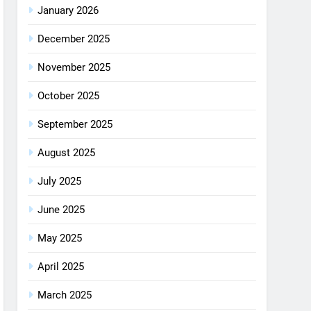
January 2026
December 2025
November 2025
October 2025
September 2025
August 2025
July 2025
June 2025
May 2025
April 2025
March 2025