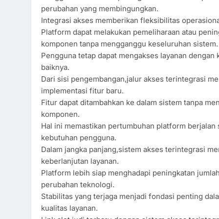
perubahan yang membingungkan.
Integrasi akses memberikan fleksibilitas operasiona
Platform dapat melakukan pemeliharaan atau penin
komponen tanpa mengganggu keseluruhan sistem.
Pengguna tetap dapat mengakses layanan dengan k
baiknya.
Dari sisi pengembangan,jalur akses terintegrasi 
implementasi fitur baru.
Fitur dapat ditambahkan ke dalam sistem tanpa men
komponen.
Hal ini memastikan pertumbuhan platform berjalan
kebutuhan pengguna.
Dalam jangka panjang,sistem akses terintegrasi 
keberlanjutan layanan.
Platform lebih siap menghadapi peningkatan juml
perubahan teknologi.
Stabilitas yang terjaga menjadi fondasi penting d
kualitas layanan.