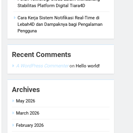
Stabilitas Platform Digital Tiara4D
Cara Kerja Sistem Notifikasi Real-Time di
Lebah4D dan Dampaknya bagi Pengalaman
Pengguna
Recent Comments
A WordPress Commenter
on
Hello world!
Archives
May 2026
March 2026
February 2026