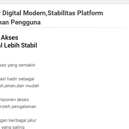
 Digital Modern,Stabilitas Platform
man Pengguna
m Akses
l Lebih Stabil
kses yang semakin
asi hadir sebagai
abil,aman,dan mudah
omponen akses
roleh pengalaman
gan berbagai jalur
 yang saling