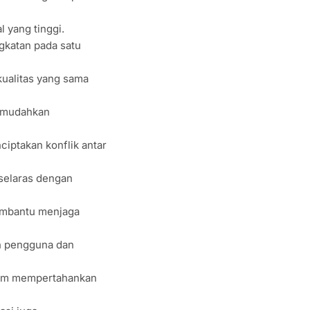
l yang tinggi.
gkatan pada satu
ualitas yang sama
memudahkan
ciptakan konflik antar
 selaras dengan
membantu menjaga
ah pengguna dan
alam mempertahankan