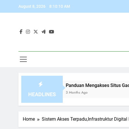
Skip
August 8, 2026
8:10:11 AM
to
content
Go 
Go Guide 
 Tanpa Ribet
Panduan Mengakses Situs Gacor Maxwin S
3 Months Ago
HEADLINES
Home
Sistem Akses Terpadu,Infrastruktur Digit