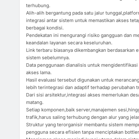
terhubung.
Alih-alih bergantung pada satu jalur tunggal,plat
integrasi antar sistem untuk memastikan akses teta
berbagai kondisi.
Pendekatan ini mengurangi risiko gangguan dan m
keandalan layanan secara keseluruhan.
Link terbaru biasanya dikembangkan berdasarkan e
sistem sebelumnya.
Data penggunaan dianalisis untuk mengidentifikasi 
akses lama.
Hasil evaluasi tersebut digunakan untuk merancan
lebih terintegrasi dan adaptif terhadap perubahan tr
Dari sisi arsitektur,integrasi akses memerlukan de
matang.
Setiap komponen,baik server,manajemen sesi,hing
trafik,harus saling terhubung dengan alur yang jela
Struktur yang terorganisir membantu sistem memp
pengguna secara efisien tanpa menciptakan bottle