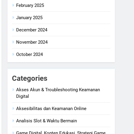
February 2025
January 2025
December 2024
November 2024
October 2024
Categories
Akses Akun & Troubleshooting Keamanan
Digital
Aksesibilitas dan Keamanan Online
Analisis Slot & Waktu Bermain
Game Digital, Konten Edukasi, Strategi Game,