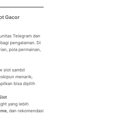
ot Gacor
munitas Telegram dan
rbagi pengalaman. Di
ian, pola permainan,
 slot sambil
skipun menarik,
ilkan bisa dipilih
Slot
ight yang lebih
game
, dan rekomendasi