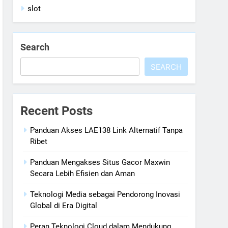
slot
Search
SEARCH
Recent Posts
Panduan Akses LAE138 Link Alternatif Tanpa
Ribet
Panduan Mengakses Situs Gacor Maxwin
Secara Lebih Efisien dan Aman
Teknologi Media sebagai Pendorong Inovasi
Global di Era Digital
Peran Teknologi Cloud dalam Mendukung