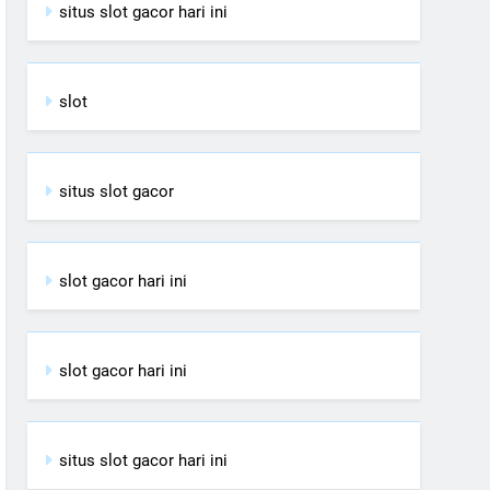
situs slot gacor hari ini
slot
situs slot gacor
slot gacor hari ini
slot gacor hari ini
situs slot gacor hari ini