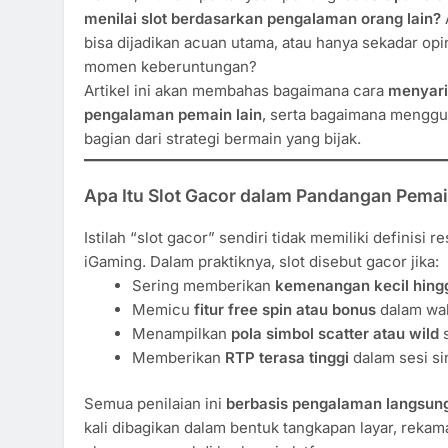
menilai slot berdasarkan pengalaman orang lain?
bisa dijadikan acuan utama, atau hanya sekadar opi
momen keberuntungan?
Artikel ini akan membahas bagaimana cara
menyari
pengalaman pemain lain
, serta bagaimana mengg
bagian dari strategi bermain yang bijak.
Apa Itu Slot Gacor dalam Pandangan Pema
Istilah “slot gacor” sendiri tidak memiliki definisi r
iGaming. Dalam praktiknya, slot disebut gacor jika:
Sering memberikan
kemenangan kecil hin
Memicu
fitur free spin atau bonus
dalam wak
Menampilkan
pola simbol scatter atau wild
s
Memberikan
RTP terasa tinggi
dalam sesi si
Semua penilaian ini
berbasis pengalaman langsun
kali dibagikan dalam bentuk tangkapan layar, rekam