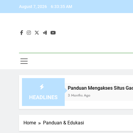
Skip
August 7, 2026
6:33:36 AM
to
content
Go 
Go Guide 
 Tanpa Ribet
Panduan Mengakses Situs Gacor Maxwin S
3 Months Ago
HEADLINES
Home
Panduan & Edukasi