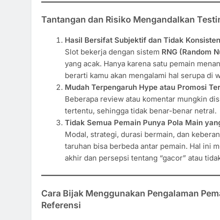
Tantangan dan Risiko Mengandalkan Test
Hasil Bersifat Subjektif dan Tidak Konsiste
Slot bekerja dengan sistem
RNG (Random Nu
yang acak. Hanya karena satu pemain menan
berarti kamu akan mengalami hal serupa di 
Mudah Terpengaruh Hype atau Promosi Te
Beberapa review atau komentar mungkin disp
tertentu, sehingga tidak benar-benar netral.
Tidak Semua Pemain Punya Pola Main ya
Modal, strategi, durasi bermain, dan kebera
taruhan bisa berbeda antar pemain. Hal ini 
akhir dan persepsi tentang “gacor” atau tidak
Cara Bijak Menggunakan Pengalaman Pem
Referensi