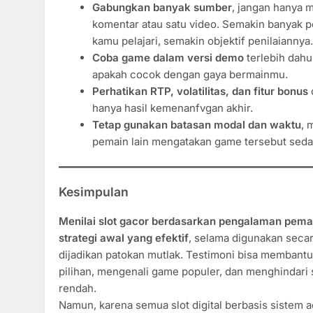
Gabungkan banyak sumber
, jangan hanya 
komentar atau satu video. Semakin banyak 
kamu pelajari, semakin objektif penilaiannya.
Coba game dalam versi demo
terlebih dahu
apakah cocok dengan gaya bermainmu.
Perhatikan RTP, volatilitas, dan fitur bonus
hanya hasil kemenanfvgan akhir.
Tetap gunakan batasan modal dan waktu
, 
pemain lain mengatakan game tersebut seda
Kesimpulan
Menilai slot gacor berdasarkan pengalaman pemai
strategi awal yang efektif
, selama digunakan secar
dijadikan patokan mutlak. Testimoni bisa memban
pilihan, mengenali game populer, dan menghindari
rendah.
Namun, karena semua slot digital berbasis sistem a