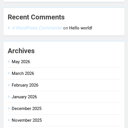
Recent Comments
A WordPress Commenter
on
Hello world!
Archives
May 2026
March 2026
February 2026
January 2026
December 2025
November 2025