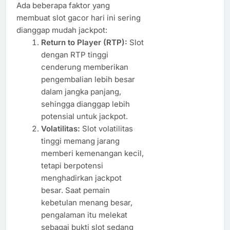
Ada beberapa faktor yang
membuat slot gacor hari ini sering
dianggap mudah jackpot:
Return to Player (RTP):
Slot
dengan RTP tinggi
cenderung memberikan
pengembalian lebih besar
dalam jangka panjang,
sehingga dianggap lebih
potensial untuk jackpot.
Volatilitas:
Slot volatilitas
tinggi memang jarang
memberi kemenangan kecil,
tetapi berpotensi
menghadirkan jackpot
besar. Saat pemain
kebetulan menang besar,
pengalaman itu melekat
sebagai bukti slot sedang