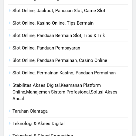
Slot Online, Jackpot, Panduan Slot, Game Slot
Slot Online, Kasino Online, Tips Bermain
Slot Online, Panduan Bermain Slot, Tips & Trik
Slot Online, Panduan Pembayaran
Slot Online, Panduan Permainan, Casino Online
Slot Online, Permainan Kasino, Panduan Permainan
Stabilitas Akses Digital,Keamanan Platform
Online,Manajemen Sistem Profesional,Solusi Akses
Andal
Taruhan Olahraga
Teknologi & Akses Digital