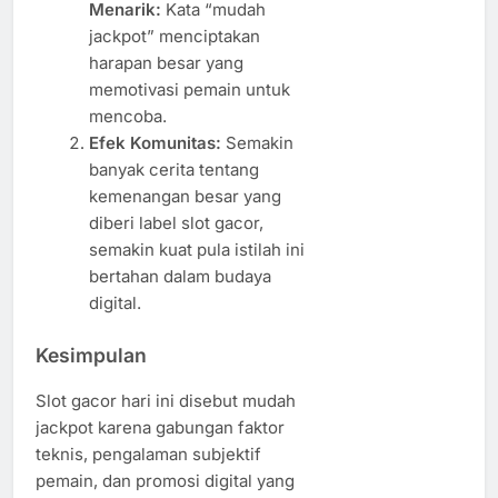
Menarik:
Kata “mudah
jackpot” menciptakan
harapan besar yang
memotivasi pemain untuk
mencoba.
Efek Komunitas:
Semakin
banyak cerita tentang
kemenangan besar yang
diberi label slot gacor,
semakin kuat pula istilah ini
bertahan dalam budaya
digital.
Kesimpulan
Slot gacor hari ini disebut mudah
jackpot karena gabungan faktor
teknis, pengalaman subjektif
pemain, dan promosi digital yang