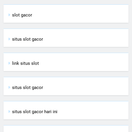
slot gacor
situs slot gacor
link situs slot
situs slot gacor
situs slot gacor hari ini