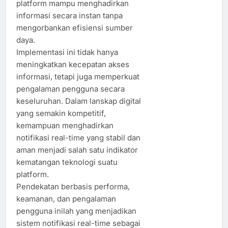
platform mampu menghadirkan
informasi secara instan tanpa
mengorbankan efisiensi sumber
daya.
Implementasi ini tidak hanya
meningkatkan kecepatan akses
informasi, tetapi juga memperkuat
pengalaman pengguna secara
keseluruhan. Dalam lanskap digital
yang semakin kompetitif,
kemampuan menghadirkan
notifikasi real-time yang stabil dan
aman menjadi salah satu indikator
kematangan teknologi suatu
platform.
Pendekatan berbasis performa,
keamanan, dan pengalaman
pengguna inilah yang menjadikan
sistem notifikasi real-time sebagai