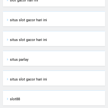
slot gacor hari ini
situs slot gacor hari ini
situs slot gacor hari ini
situs parlay
situs slot gacor hari ini
slot88