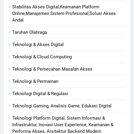
Stabilitas Akses Digital,Keamanan Platform
Online,Manajemen Sistem Profesional,Solusi Akses
Andal
Taruhan Olahraga
Teknologi & Akses Digital
Teknologi & Cloud Computing
Teknologi & Pemecahan Masalah Akses
Teknologi & Permainan
Teknologi Digital & Regulasi
Teknologi Gaming, Analisis Game, Edukasi Digital
Teknologi Platform Digital, Sistem Informasi &
Infrastruktur, Inovasi User Experience, Keamanan &
Performa Akses, Arsitektur Backend Modern