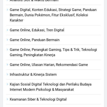
Game Digital, Konten Edukasi, Strategi Game, Panduan
Bermain, Dunia Pokémon, Fitur Eksklusif, Koleksi
Karakter
Game Online, Edukasi, Tren Digital
Game Online, Panduan Bermain
Game Online, Perangkat Gaming, Tips & Trik, Teknologi
Gaming, Peningkatan Kinerja
Game Online, Ulasan Harian, Rekomendasi Game
Infrastruktur & Kinerja Sistem
Kajian Sosial Digital Teknologi dan Perilaku Budaya
Internet Modern Psikologi & Masyarakat
Keamanan Siber & Teknologi Digital