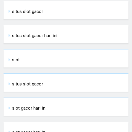
situs slot gacor
situs slot gacor hari ini
slot
situs slot gacor
slot gacor hari ini