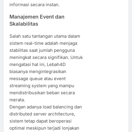
informasi secara instan.
Manajemen Event dan
Skalabilitas
Salah satu tantangan utama dalam
sistem real-time adalah menjaga
stabilitas saat jumlah pengguna
meningkat secara signifikan. Untuk
mengatasi hal ini, Lebah4D
biasanya mengintegrasikan
message queue atau event
streaming system yang mampu
mendistribusikan beban secara
merata.
Dengan adanya load balancing dan
distributed server architecture,
sistem tetap dapat beroperasi
optimal meskipun terjadi lonjakan