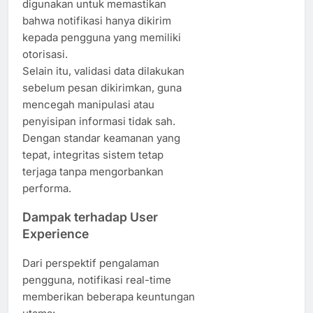
digunakan untuk memastikan
bahwa notifikasi hanya dikirim
kepada pengguna yang memiliki
otorisasi.
Selain itu, validasi data dilakukan
sebelum pesan dikirimkan, guna
mencegah manipulasi atau
penyisipan informasi tidak sah.
Dengan standar keamanan yang
tepat, integritas sistem tetap
terjaga tanpa mengorbankan
performa.
Dampak terhadap User
Experience
Dari perspektif pengalaman
pengguna, notifikasi real-time
memberikan beberapa keuntungan