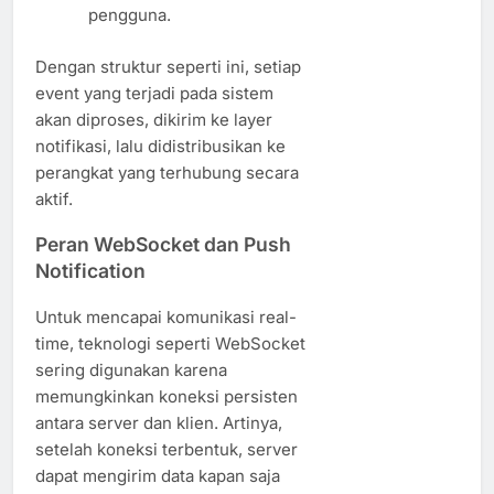
pengguna.
Dengan struktur seperti ini, setiap
event yang terjadi pada sistem
akan diproses, dikirim ke layer
notifikasi, lalu didistribusikan ke
perangkat yang terhubung secara
aktif.
Peran WebSocket dan Push
Notification
Untuk mencapai komunikasi real-
time, teknologi seperti WebSocket
sering digunakan karena
memungkinkan koneksi persisten
antara server dan klien. Artinya,
setelah koneksi terbentuk, server
dapat mengirim data kapan saja