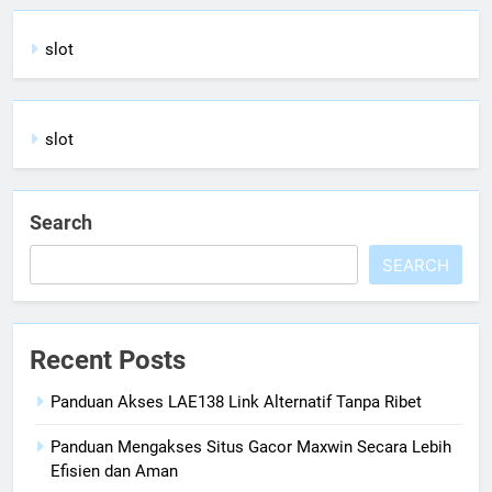
slot
slot
Search
SEARCH
Recent Posts
Panduan Akses LAE138 Link Alternatif Tanpa Ribet
Panduan Mengakses Situs Gacor Maxwin Secara Lebih
Efisien dan Aman