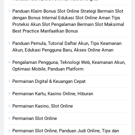
Panduan Klaim Bonus Slot Online Strategi Bermain Slot
dengan Bonus Internal Edukasi Slot Online Aman Tips
Proteksi Akun Slot Pengalaman Bermain Slot Maksimal
Best Practice Manfaatkan Bonus
Panduan Pemula, Tutorial Daftar Akun, Tips Keamanan
Akun, Edukasi Pengguna Baru, Akses Online Aman
Pengalaman Pengguna, Teknologi Web, Keamanan Akun,
Optimasi Mobile, Panduan Platform
Permainan Digital & Keuangan Cepat
Permainan Kartu, Kasino Online, Hiburan
Permainan Kasino, Slot Online
Permainan Slot Online
Permainan Slot Online, Panduan Judi Online, Tips dan