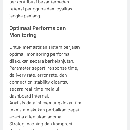
berkontribusi besar terhadap
retensi pengguna dan loyalitas
jangka panjang.
Optimasi Performa dan
Monitoring
Untuk memastikan sistem berjalan
optimal, monitoring performa
dilakukan secara berkelanjutan.
Parameter seperti response time,
delivery rate, error rate, dan
connection stability dipantau
secara real-time melalui
dashboard internal.
Analisis data ini memungkinkan tim
teknis melakukan perbaikan cepat
apabila ditemukan anomali.
Strategi caching dan kompresi