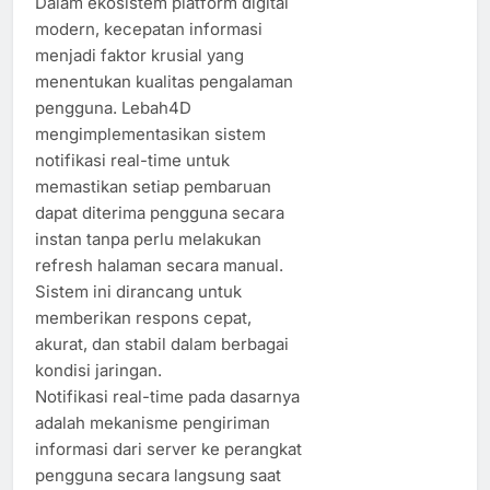
Dalam ekosistem platform digital
modern, kecepatan informasi
menjadi faktor krusial yang
menentukan kualitas pengalaman
pengguna. Lebah4D
mengimplementasikan sistem
notifikasi real-time untuk
memastikan setiap pembaruan
dapat diterima pengguna secara
instan tanpa perlu melakukan
refresh halaman secara manual.
Sistem ini dirancang untuk
memberikan respons cepat,
akurat, dan stabil dalam berbagai
kondisi jaringan.
Notifikasi real-time pada dasarnya
adalah mekanisme pengiriman
informasi dari server ke perangkat
pengguna secara langsung saat