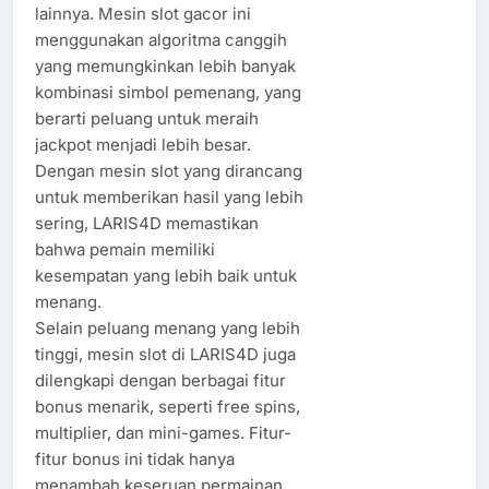
lainnya. Mesin slot gacor ini
menggunakan algoritma canggih
yang memungkinkan lebih banyak
kombinasi simbol pemenang, yang
berarti peluang untuk meraih
jackpot menjadi lebih besar.
Dengan mesin slot yang dirancang
untuk memberikan hasil yang lebih
sering, LARIS4D memastikan
bahwa pemain memiliki
kesempatan yang lebih baik untuk
menang.
Selain peluang menang yang lebih
tinggi, mesin slot di LARIS4D juga
dilengkapi dengan berbagai fitur
bonus menarik, seperti free spins,
multiplier, dan mini-games. Fitur-
fitur bonus ini tidak hanya
menambah keseruan permainan