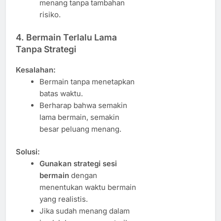
menang tanpa tambahan
risiko.
4. Bermain Terlalu Lama
Tanpa Strategi
Kesalahan:
Bermain tanpa menetapkan
batas waktu.
Berharap bahwa semakin
lama bermain, semakin
besar peluang menang.
Solusi:
Gunakan strategi sesi
bermain
dengan
menentukan waktu bermain
yang realistis.
Jika sudah menang dalam