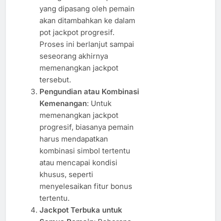
yang dipasang oleh pemain
akan ditambahkan ke dalam
pot jackpot progresif.
Proses ini berlanjut sampai
seseorang akhirnya
memenangkan jackpot
tersebut.
Pengundian atau Kombinasi
Kemenangan
: Untuk
memenangkan jackpot
progresif, biasanya pemain
harus mendapatkan
kombinasi simbol tertentu
atau mencapai kondisi
khusus, seperti
menyelesaikan fitur bonus
tertentu.
Jackpot Terbuka untuk