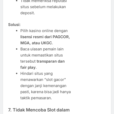
Tidak memeriksa reputasi
situs sebelum melakukan
deposit.
Solusi:
Pilih kasino online dengan
lisensi resmi dari PAGCOR,
MGA, atau UKGC
.
Baca ulasan pemain lain
untuk memastikan situs
tersebut
transparan dan
fair play
.
Hindari situs yang
menawarkan “slot gacor”
dengan janji kemenangan
pasti, karena bisa jadi hanya
taktik pemasaran.
7. Tidak Mencoba Slot dalam