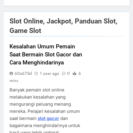
Slot Online, Jackpot, Panduan Slot,
Game Slot
Kesalahan Umum Pemain
Saat Bermain Slot Gacor dan
Cara Menghindarinya
60a675d
1 year ago
0
6
mins
Banyak pemain slot online
melakukan kesalahan yang
mengurangi peluang menang
mereka. Pelajari kesalahan umum
saat bermain
slot gacor
dan
bagaimana menghindarinya untuk
hasil yang lebih optimal.