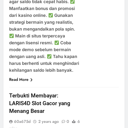
agar saldo tidak cepat habis.
Manfaatkan bonus dan promosi
dari kasino online.
Gunakan
strategi bermain yang realistis,
bukan mengandalkan pola spin.
Main di situs terpercaya
dengan lisensi resmi.
Coba
mode demo sebelum bermain
dengan uang asli.
Tahu kapan
harus berhenti untuk menghindari
kehilangan saldo lebih banyak.
Read More
Terbukti Membayar:
LARIS4D Slot Gacor yang
Menang Besar
60a675d
2 years ago
0
6