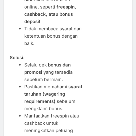
online, seperti
freespin,
cashback, atau bonus
deposit
.
Tidak membaca syarat dan
ketentuan bonus dengan
baik.
Solusi:
Selalu cek
bonus dan
promosi
yang tersedia
sebelum bermain.
Pastikan memahami
syarat
taruhan (wagering
requirements)
sebelum
mengklaim bonus.
Manfaatkan freespin atau
cashback untuk
meningkatkan peluang