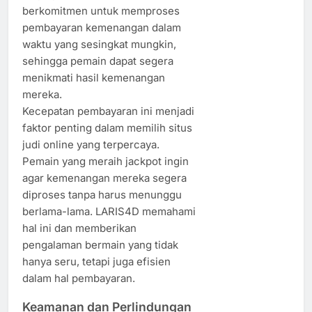
berkomitmen untuk memproses
pembayaran kemenangan dalam
waktu yang sesingkat mungkin,
sehingga pemain dapat segera
menikmati hasil kemenangan
mereka.
Kecepatan pembayaran ini menjadi
faktor penting dalam memilih situs
judi online yang terpercaya.
Pemain yang meraih jackpot ingin
agar kemenangan mereka segera
diproses tanpa harus menunggu
berlama-lama. LARIS4D memahami
hal ini dan memberikan
pengalaman bermain yang tidak
hanya seru, tetapi juga efisien
dalam hal pembayaran.
Keamanan dan Perlindungan