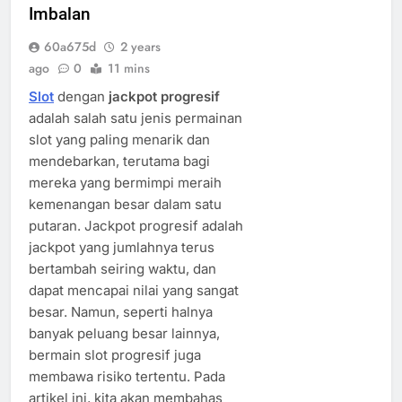
Imbalan
60a675d
2 years
ago
0
11 mins
Slot
dengan
jackpot progresif
adalah salah satu jenis permainan
slot yang paling menarik dan
mendebarkan, terutama bagi
mereka yang bermimpi meraih
kemenangan besar dalam satu
putaran. Jackpot progresif adalah
jackpot yang jumlahnya terus
bertambah seiring waktu, dan
dapat mencapai nilai yang sangat
besar. Namun, seperti halnya
banyak peluang besar lainnya,
bermain slot progresif juga
membawa risiko tertentu. Pada
artikel ini, kita akan membahas