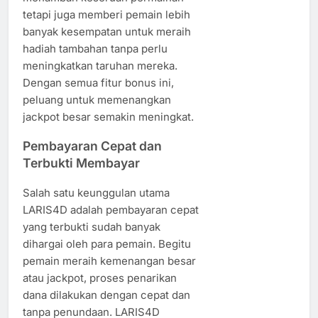
tetapi juga memberi pemain lebih
banyak kesempatan untuk meraih
hadiah tambahan tanpa perlu
meningkatkan taruhan mereka.
Dengan semua fitur bonus ini,
peluang untuk memenangkan
jackpot besar semakin meningkat.
Pembayaran Cepat dan
Terbukti Membayar
Salah satu keunggulan utama
LARIS4D adalah pembayaran cepat
yang terbukti sudah banyak
dihargai oleh para pemain. Begitu
pemain meraih kemenangan besar
atau jackpot, proses penarikan
dana dilakukan dengan cepat dan
tanpa penundaan. LARIS4D