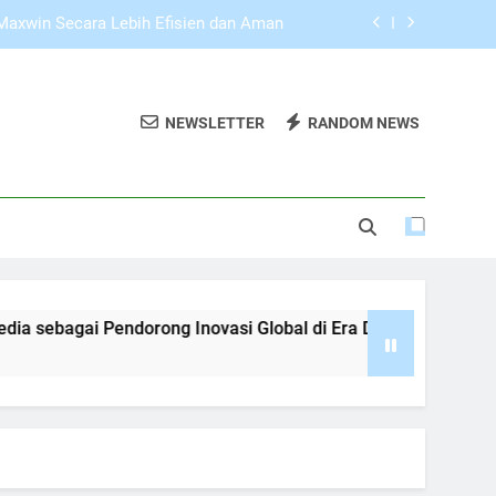
axwin Secara Lebih Efisien dan Aman
endorong Inovasi Global di Era Digital
g Stabilitas Platform Digital Tiara4D
NEWSLETTER
RANDOM NEWS
es LAE138 Link Alternatif Tanpa Ribet
itas Lokal, Termasuk Kegiatan, Acara, Dan Layanan.
axwin Secara Lebih Efisien dan Aman
endorong Inovasi Global di Era Digital
g Stabilitas Platform Digital Tiara4D
Pendorong Inovasi Global di Era Digital
Peran Teknologi
5 Months Ago