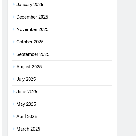
January 2026
December 2025
November 2025
October 2025
September 2025
August 2025
July 2025
June 2025
May 2025
April 2025
March 2025