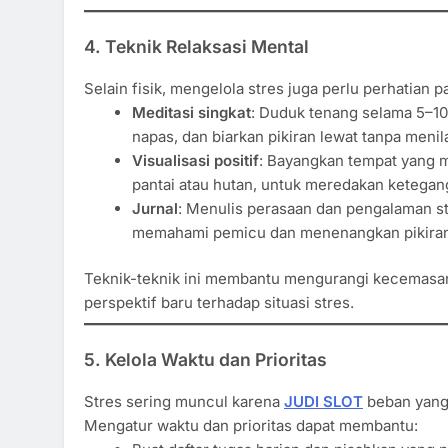
4. Teknik Relaksasi Mental
Selain fisik, mengelola stres juga perlu perhatian p
Meditasi singkat
: Duduk tenang selama 5–10
napas, dan biarkan pikiran lewat tanpa menila
Visualisasi positif
: Bayangkan tempat yang 
pantai atau hutan, untuk meredakan ketegan
Jurnal
: Menulis perasaan dan pengalaman s
memahami pemicu dan menenangkan pikiran
Teknik-teknik ini membantu mengurangi kecemas
perspektif baru terhadap situasi stres.
5. Kelola Waktu dan Prioritas
Stres sering muncul karena
JUDI SLOT
beban yang 
Mengatur waktu dan prioritas dapat membantu: