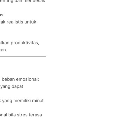
 penting dan mendesak
as.
ak realistis untuk
kan produktivitas,
kan.
i beban emosional:
 yang dapat
yang memiliki minat
al bila stres terasa