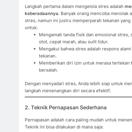
Langkah pertama dalam mengelola stres adalah
me
keberadaannya
. Banyak orang mencoba menolak 
stres, namun ini justru memperparah tekanan yang 
untuk:
Mengamati tanda fisik dan emosional stres, 
otot, cepat marah, atau sulit tidur.
Mengakui bahwa stres adalah respons alami
tekanan.
Memberikan diri izin untuk merasa tertekan
bersalah.
Dengan menyadari stres, Anda lebih siap untuk me
langkah menenangkan diri secara efektif.
2. Teknik Pernapasan Sederhana
Pernapasan adalah cara paling mudah untuk menen
Teknik ini bisa dilakukan di mana saja: