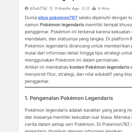
60a675d
9 Months Ago
0
6 Mins
Dunia
situs pokemon787
selalu dipenuhi dengan ka
namun
Pokémon legendaris
memiliki tempat khusu
penggemar. Pokémon ini terkenal karena kekuatan un
mendalam, dan statusnya yang langka. Di platform
Pokémon legendaris dirancang untuk memberikan 
mulai dari informasi detail hingga tips strategi un
menggunakan Pokémon ini dalam permainan.
Artikel ini membahas
konten Pokémon legendaris
menyoroti fitur, strategi, dan nilai edukatif yang bi
penggemar.
1. Pengenalan Pokémon Legendaris
Pokémon legendaris adalah karakter yang jarang 
dan biasanya memiliki kekuatan luar biasa. Mereka 
cerita dalam setiap seri Pokémon. Di Pokemon787,
legendaris disajikan dengan informasi lengkap: