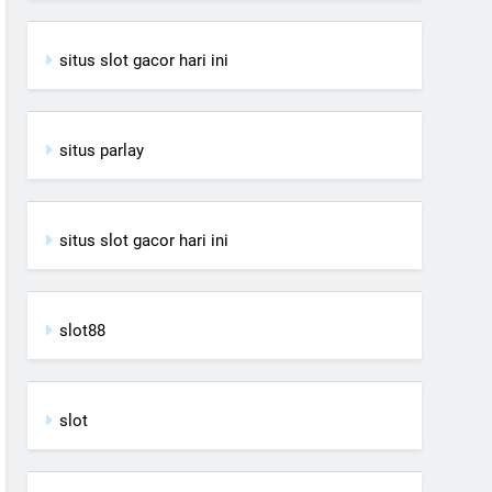
situs slot gacor hari ini
situs parlay
situs slot gacor hari ini
slot88
slot