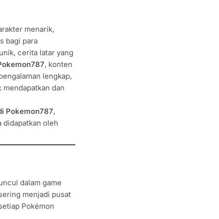
rakter menarik,
s bagi para
ik, cerita latar yang
Pokemon787
, konten
pengalaman lengkap,
tuk mendapatkan dan
 di Pokemon787
,
sa didapatkan oleh
muncul dalam game
sering menjadi pusat
 setiap Pokémon