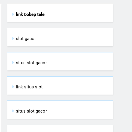
link bokep tele
slot gacor
situs slot gacor
link situs slot
situs slot gacor