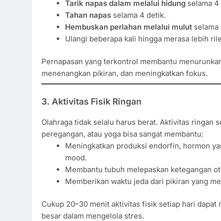
Tarik napas dalam melalui hidung
selama 4 
Tahan napas
selama 4 detik.
Hembuskan perlahan melalui mulut
selama 6
Ulangi beberapa kali hingga merasa lebih ril
Pernapasan yang terkontrol membantu menurunkan
menenangkan pikiran, dan meningkatkan fokus.
3. Aktivitas Fisik Ringan
Olahraga tidak selalu harus berat. Aktivitas ringan s
peregangan, atau yoga bisa sangat membantu:
Meningkatkan produksi endorfin, hormon y
mood.
Membantu tubuh melepaskan ketegangan otot
Memberikan waktu jeda dari pikiran yang m
Cukup 20–30 menit aktivitas fisik setiap hari dap
besar dalam mengelola stres.