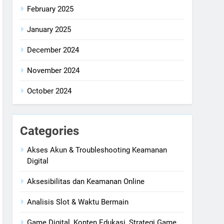
February 2025
January 2025
December 2024
November 2024
October 2024
Categories
Akses Akun & Troubleshooting Keamanan
Digital
Aksesibilitas dan Keamanan Online
Analisis Slot & Waktu Bermain
Game Digital, Konten Edukasi, Strategi Game,