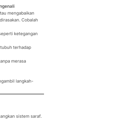
ngenali
atau mengabaikan
dirasakan. Cobalah
seperti ketegangan
 tubuh terhadap
 tanpa merasa
ngambil langkah-
angkan sistem saraf.