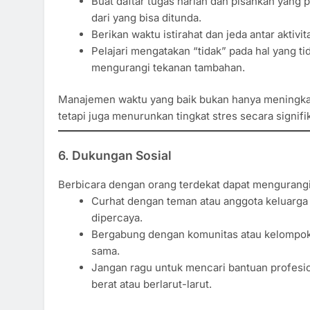
Buat daftar tugas harian dan pisahkan yang
dari yang bisa ditunda.
Berikan waktu istirahat dan jeda antar aktivit
Pelajari mengatakan “tidak” pada hal yang tid
mengurangi tekanan tambahan.
Manajemen waktu yang baik bukan hanya meningkat
tetapi juga menurunkan tingkat stres secara signifi
6. Dukungan Sosial
Berbicara dengan orang terdekat dapat mengurang
Curhat dengan teman atau anggota keluarga
dipercaya.
Bergabung dengan komunitas atau kelompok 
sama.
Jangan ragu untuk mencari bantuan profesion
berat atau berlarut-larut.