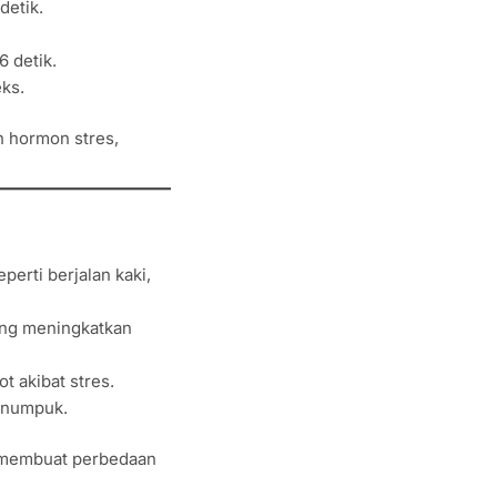
detik.
 detik.
eks.
 hormon stres,
eperti berjalan kaki,
ang meningkatkan
 akibat stres.
enumpuk.
at membuat perbedaan