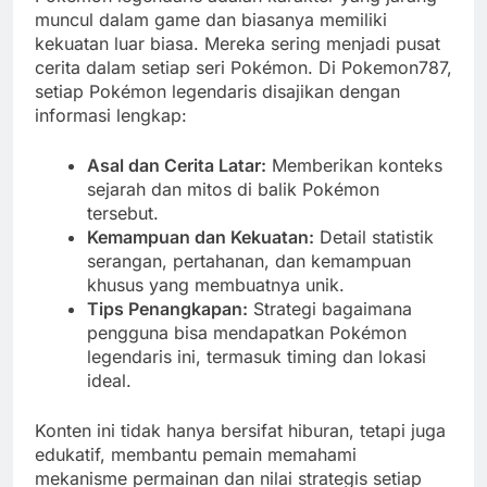
muncul dalam game dan biasanya memiliki
kekuatan luar biasa. Mereka sering menjadi pusat
cerita dalam setiap seri Pokémon. Di Pokemon787,
setiap Pokémon legendaris disajikan dengan
informasi lengkap:
Asal dan Cerita Latar:
Memberikan konteks
sejarah dan mitos di balik Pokémon
tersebut.
Kemampuan dan Kekuatan:
Detail statistik
serangan, pertahanan, dan kemampuan
khusus yang membuatnya unik.
Tips Penangkapan:
Strategi bagaimana
pengguna bisa mendapatkan Pokémon
legendaris ini, termasuk timing dan lokasi
ideal.
Konten ini tidak hanya bersifat hiburan, tetapi juga
edukatif, membantu pemain memahami
mekanisme permainan dan nilai strategis setiap