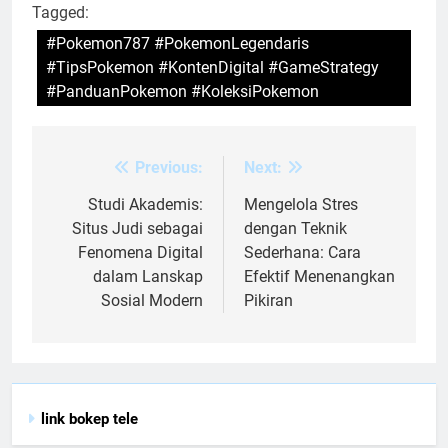
Tagged:
#Pokemon787 #PokemonLegendaris
#TipsPokemon #KontenDigital #GameStrategy
#PanduanPokemon #KoleksiPokemon
Previous:
Next:
Post
navigation
Studi Akademis:
Mengelola Stres
Situs Judi sebagai
dengan Teknik
Fenomena Digital
Sederhana: Cara
dalam Lanskap
Efektif Menenangkan
Sosial Modern
Pikiran
link bokep tele