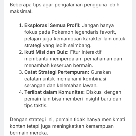
Beberapa tips agar pengalaman pengguna lebih
maksimal:
Eksplorasi Semua Profil:
Jangan hanya
fokus pada Pokémon legendaris favorit,
pelajari juga kemampuan karakter lain untuk
strategi yang lebih seimbang.
Ikuti Misi dan Quiz:
Fitur interaktif
membantu memperdalam pemahaman dan
menambah keseruan bermain.
Catat Strategi Pertempuran:
Gunakan
catatan untuk memahami kombinasi
serangan dan kelemahan lawan.
Terlibat dalam Komunitas:
Diskusi dengan
pemain lain bisa memberi insight baru dan
tips taktis.
Dengan strategi ini, pemain tidak hanya menikmati
konten tetapi juga meningkatkan kemampuan
bermain mereka.