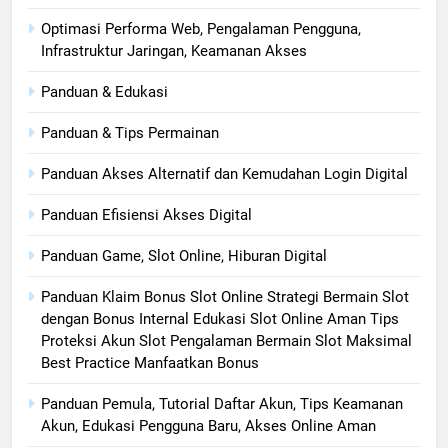
Optimasi Performa Web, Pengalaman Pengguna,
Infrastruktur Jaringan, Keamanan Akses
Panduan & Edukasi
Panduan & Tips Permainan
Panduan Akses Alternatif dan Kemudahan Login Digital
Panduan Efisiensi Akses Digital
Panduan Game, Slot Online, Hiburan Digital
Panduan Klaim Bonus Slot Online Strategi Bermain Slot
dengan Bonus Internal Edukasi Slot Online Aman Tips
Proteksi Akun Slot Pengalaman Bermain Slot Maksimal
Best Practice Manfaatkan Bonus
Panduan Pemula, Tutorial Daftar Akun, Tips Keamanan
Akun, Edukasi Pengguna Baru, Akses Online Aman