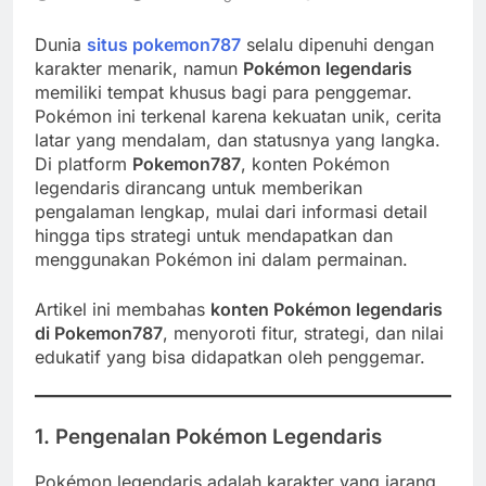
Dunia
situs pokemon787
selalu dipenuhi dengan
karakter menarik, namun
Pokémon legendaris
memiliki tempat khusus bagi para penggemar.
Pokémon ini terkenal karena kekuatan unik, cerita
latar yang mendalam, dan statusnya yang langka.
Di platform
Pokemon787
, konten Pokémon
legendaris dirancang untuk memberikan
pengalaman lengkap, mulai dari informasi detail
hingga tips strategi untuk mendapatkan dan
menggunakan Pokémon ini dalam permainan.
Artikel ini membahas
konten Pokémon legendaris
di Pokemon787
, menyoroti fitur, strategi, dan nilai
edukatif yang bisa didapatkan oleh penggemar.
1. Pengenalan Pokémon Legendaris
Pokémon legendaris adalah karakter yang jarang