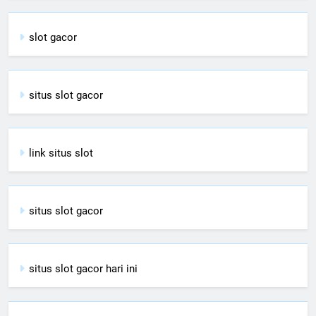
slot gacor
situs slot gacor
link situs slot
situs slot gacor
situs slot gacor hari ini