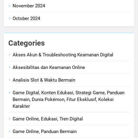
November 2024
October 2024
Categories
Akses Akun & Troubleshooting Keamanan Digital
Aksesibilitas dan Keamanan Online
Analisis Slot & Waktu Bermain
Game Digital, Konten Edukasi, Strategi Game, Panduan
Bermain, Dunia Pokémon, Fitur Eksklusif, Koleksi
Karakter
Game Online, Edukasi, Tren Digital
Game Online, Panduan Bermain