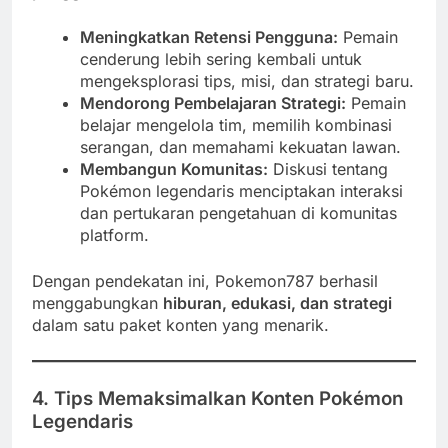
Meningkatkan Retensi Pengguna:
Pemain
cenderung lebih sering kembali untuk
mengeksplorasi tips, misi, dan strategi baru.
Mendorong Pembelajaran Strategi:
Pemain
belajar mengelola tim, memilih kombinasi
serangan, dan memahami kekuatan lawan.
Membangun Komunitas:
Diskusi tentang
Pokémon legendaris menciptakan interaksi
dan pertukaran pengetahuan di komunitas
platform.
Dengan pendekatan ini, Pokemon787 berhasil
menggabungkan
hiburan, edukasi, dan strategi
dalam satu paket konten yang menarik.
4. Tips Memaksimalkan Konten Pokémon
Legendaris