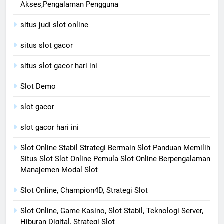
Akses,Pengalaman Pengguna
situs judi slot online
situs slot gacor
situs slot gacor hari ini
Slot Demo
slot gacor
slot gacor hari ini
Slot Online Stabil Strategi Bermain Slot Panduan Memilih
Situs Slot Slot Online Pemula Slot Online Berpengalaman
Manajemen Modal Slot
Slot Online, Champion4D, Strategi Slot
Slot Online, Game Kasino, Slot Stabil, Teknologi Server,
Hiburan Digital, Strategi Slot