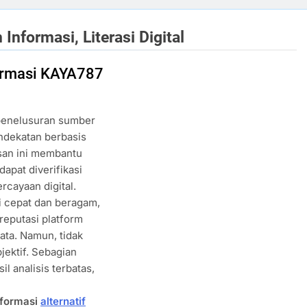
Informasi, Literasi Digital
formasi KAYA787
 penelusuran sumber
endekatan berbasis
asan ini membantu
apat diverifikasi
rcayaan digital.
i cepat dan beragam,
eputasi platform
data. Namun, tidak
jektif. Sebagian
il analisis terbatas,
nformasi
alternatif