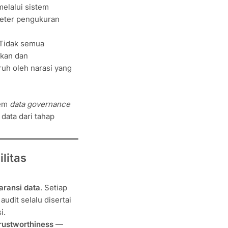
elalui sistem
meter pengukuran
Tidak semua
kan dan
ruh oleh narasi yang
tem
data governance
data dari tahap
litas
aransi data
. Setiap
udit selalu disertai
i.
rustworthiness
—