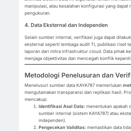
manipulasi, atau kesalahan konfigurasi yang dapat
pengukuran.
4.
Data Eksternal dan Independen
Selain sumber internal, verifikasi juga dapat dilak
eksternal seperti lembaga audit TI, publikasi riset t
laporan dari mitra infrastruktur cloud. Data pihak ke
menjaga objektivitas dan mencegah konflik kepent
Metodologi Penelusuran dan Verif
Menelusuri sumber data KAYA787 memerlukan
met
mengutamakan transparansi dan replikasi hasil. Pro
mencakup:
Identifikasi Asal Data:
menentukan apakah da
sumber internal (sistem KAYA787) atau ekste
independen).
Pengecekan Validitas:
memastikan data tida