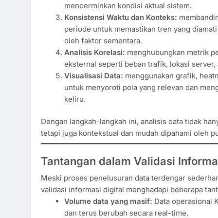
mencerminkan kondisi aktual sistem.
Konsistensi Waktu dan Konteks:
membanding
periode untuk memastikan tren yang diamati
oleh faktor sementara.
Analisis Korelasi:
menghubungkan metrik pe
eksternal seperti beban trafik, lokasi server,
Visualisasi Data:
menggunakan grafik, heatma
untuk menyoroti pola yang relevan dan mengh
keliru.
Dengan langkah-langkah ini, analisis data tidak han
tetapi juga kontekstual dan mudah dipahami oleh pu
Tantangan dalam Validasi Informas
Meski proses penelusuran data terdengar sederha
validasi informasi digital menghadapi beberapa tan
Volume data yang masif:
Data operasional 
dan terus berubah secara real-time.