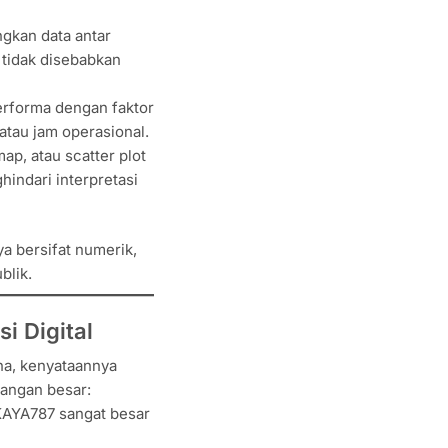
kan data antar
 tidak disebabkan
rforma dengan faktor
 atau jam operasional.
p, atau scatter plot
indari interpretasi
ya bersifat numerik,
blik.
i Digital
na, kenyataannya
tangan besar:
KAYA787 sangat besar