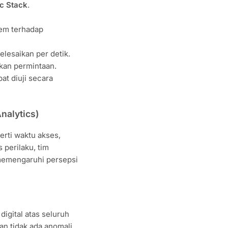
ic Stack
.
tem terhadap
elesaikan per detik.
nkan permintaan.
at diuji secara
nalytics)
erti waktu akses,
s perilaku, tim
memengaruhi persepsi
digital atas seluruh
an tidak ada anomali,