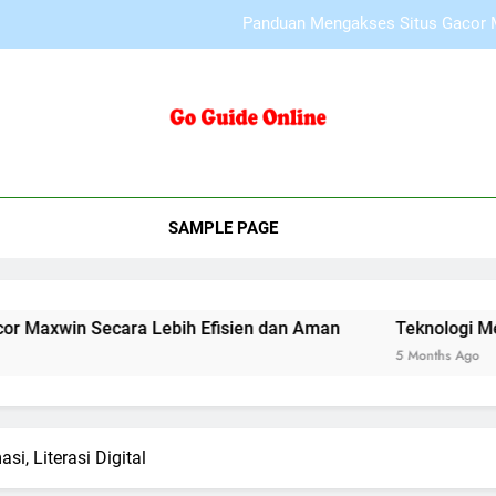
Panduan Mengakses Situs Gacor M
Teknologi Media sebagai P
Peran Teknologi Cloud dalam Mendukun
Guide Online
Panduan Aks
Online Menyajikan Panduan Dan Informasi Terbaru Untuk Komun
Panduan Mengakses Situs Gacor M
SAMPLE PAGE
Teknologi Media sebagai P
Peran Teknologi Cloud dalam Mendukun
ecara Lebih Efisien dan Aman
Teknologi Media sebagai 
5 Months Ago
i, Literasi Digital