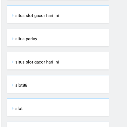
situs slot gacor hari ini
situs parlay
situs slot gacor hari ini
slot88
slot