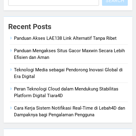
SEARCH
Recent Posts
Panduan Akses LAE138 Link Alternatif Tanpa Ribet
Panduan Mengakses Situs Gacor Maxwin Secara Lebih
Efisien dan Aman
Teknologi Media sebagai Pendorong Inovasi Global di
Era Digital
Peran Teknologi Cloud dalam Mendukung Stabilitas
Platform Digital Tiara4D
Cara Kerja Sistem Notifikasi Real-Time di Lebah4D dan
Dampaknya bagi Pengalaman Pengguna