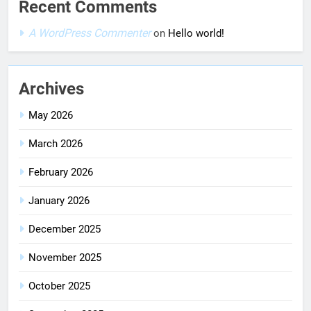
Recent Comments
A WordPress Commenter
on
Hello world!
Archives
May 2026
March 2026
February 2026
January 2026
December 2025
November 2025
October 2025