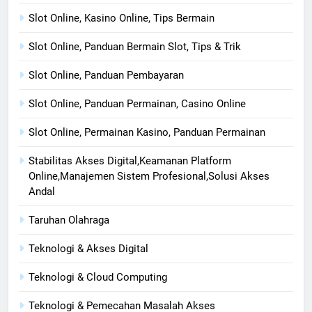
Slot Online, Kasino Online, Tips Bermain
Slot Online, Panduan Bermain Slot, Tips & Trik
Slot Online, Panduan Pembayaran
Slot Online, Panduan Permainan, Casino Online
Slot Online, Permainan Kasino, Panduan Permainan
Stabilitas Akses Digital,Keamanan Platform
Online,Manajemen Sistem Profesional,Solusi Akses
Andal
Taruhan Olahraga
Teknologi & Akses Digital
Teknologi & Cloud Computing
Teknologi & Pemecahan Masalah Akses