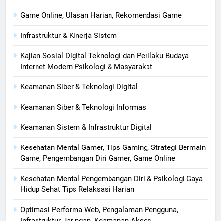
Game Online, Ulasan Harian, Rekomendasi Game
Infrastruktur & Kinerja Sistem
Kajian Sosial Digital Teknologi dan Perilaku Budaya
Internet Modern Psikologi & Masyarakat
Keamanan Siber & Teknologi Digital
Keamanan Siber & Teknologi Informasi
Keamanan Sistem & Infrastruktur Digital
Kesehatan Mental Gamer, Tips Gaming, Strategi Bermain
Game, Pengembangan Diri Gamer, Game Online
Kesehatan Mental Pengembangan Diri & Psikologi Gaya
Hidup Sehat Tips Relaksasi Harian
Optimasi Performa Web, Pengalaman Pengguna,
Infrastruktur Jaringan, Keamanan Akses