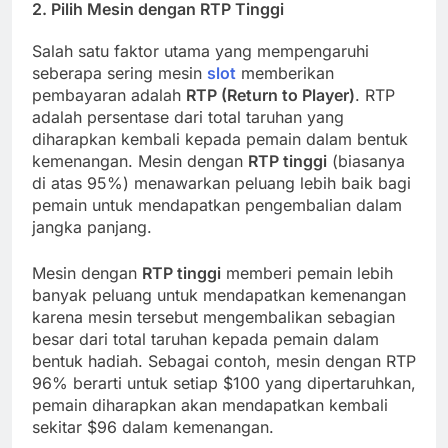
2.
Pilih Mesin dengan RTP Tinggi
Salah satu faktor utama yang mempengaruhi
seberapa sering mesin
slot
memberikan
pembayaran adalah
RTP (Return to Player)
. RTP
adalah persentase dari total taruhan yang
diharapkan kembali kepada pemain dalam bentuk
kemenangan. Mesin dengan
RTP tinggi
(biasanya
di atas 95%) menawarkan peluang lebih baik bagi
pemain untuk mendapatkan pengembalian dalam
jangka panjang.
Mesin dengan
RTP tinggi
memberi pemain lebih
banyak peluang untuk mendapatkan kemenangan
karena mesin tersebut mengembalikan sebagian
besar dari total taruhan kepada pemain dalam
bentuk hadiah. Sebagai contoh, mesin dengan RTP
96% berarti untuk setiap $100 yang dipertaruhkan,
pemain diharapkan akan mendapatkan kembali
sekitar $96 dalam kemenangan.