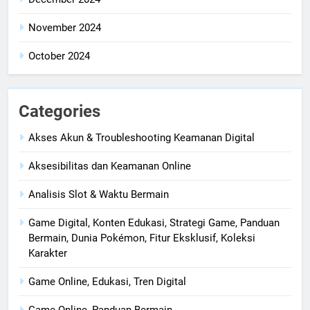
November 2024
October 2024
Categories
Akses Akun & Troubleshooting Keamanan Digital
Aksesibilitas dan Keamanan Online
Analisis Slot & Waktu Bermain
Game Digital, Konten Edukasi, Strategi Game, Panduan
Bermain, Dunia Pokémon, Fitur Eksklusif, Koleksi
Karakter
Game Online, Edukasi, Tren Digital