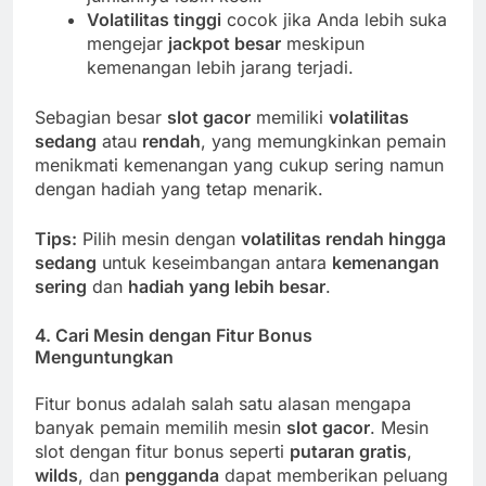
Volatilitas tinggi
cocok jika Anda lebih suka
mengejar
jackpot besar
meskipun
kemenangan lebih jarang terjadi.
Sebagian besar
slot gacor
memiliki
volatilitas
sedang
atau
rendah
, yang memungkinkan pemain
menikmati kemenangan yang cukup sering namun
dengan hadiah yang tetap menarik.
Tips:
Pilih mesin dengan
volatilitas rendah hingga
sedang
untuk keseimbangan antara
kemenangan
sering
dan
hadiah yang lebih besar
.
4.
Cari Mesin dengan Fitur Bonus
Menguntungkan
Fitur bonus adalah salah satu alasan mengapa
banyak pemain memilih mesin
slot gacor
. Mesin
slot dengan fitur bonus seperti
putaran gratis
,
wilds
, dan
pengganda
dapat memberikan peluang