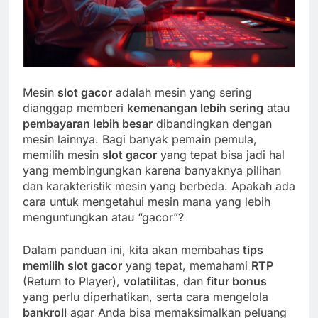
Mesin
slot gacor
adalah mesin yang sering
dianggap memberi
kemenangan lebih sering
atau
pembayaran lebih besar
dibandingkan dengan
mesin lainnya. Bagi banyak pemain pemula,
memilih mesin
slot gacor
yang tepat bisa jadi hal
yang membingungkan karena banyaknya pilihan
dan karakteristik mesin yang berbeda. Apakah ada
cara untuk mengetahui mesin mana yang lebih
menguntungkan atau “gacor”?
Dalam panduan ini, kita akan membahas
tips
memilih slot gacor
yang tepat, memahami
RTP
(Return to Player),
volatilitas
, dan
fitur bonus
yang perlu diperhatikan, serta cara mengelola
bankroll
agar Anda bisa memaksimalkan peluang