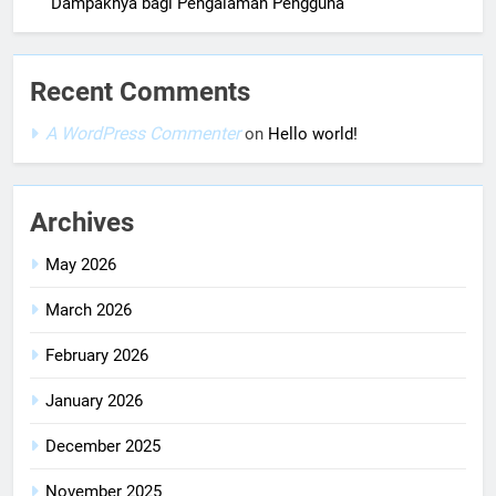
Dampaknya bagi Pengalaman Pengguna
Recent Comments
A WordPress Commenter
on
Hello world!
Archives
May 2026
March 2026
February 2026
January 2026
December 2025
November 2025