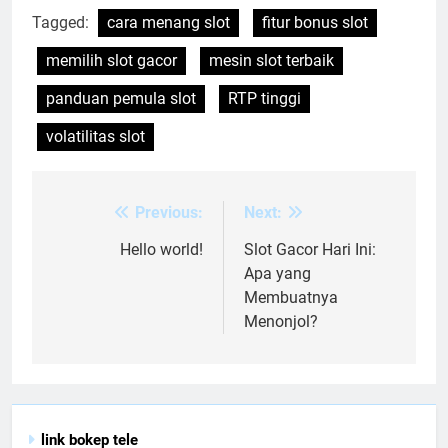
Tagged:
cara menang slot
fitur bonus slot
memilih slot gacor
mesin slot terbaik
panduan pemula slot
RTP tinggi
volatilitas slot
Previous:
Next:
Post
navigation
Hello world!
Slot Gacor Hari Ini:
Apa yang
Membuatnya
Menonjol?
link bokep tele