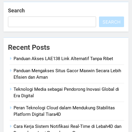
Search
SEARCH
Recent Posts
Panduan Akses LAE138 Link Alternatif Tanpa Ribet
Panduan Mengakses Situs Gacor Maxwin Secara Lebih
Efisien dan Aman
Teknologi Media sebagai Pendorong Inovasi Global di
Era Digital
Peran Teknologi Cloud dalam Mendukung Stabilitas
Platform Digital Tiara4D
Cara Kerja Sistem Notifikasi Real-Time di Lebah4D dan