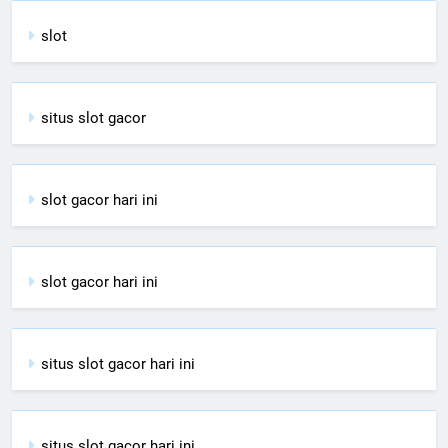
slot
situs slot gacor
slot gacor hari ini
slot gacor hari ini
situs slot gacor hari ini
situs slot gacor hari ini