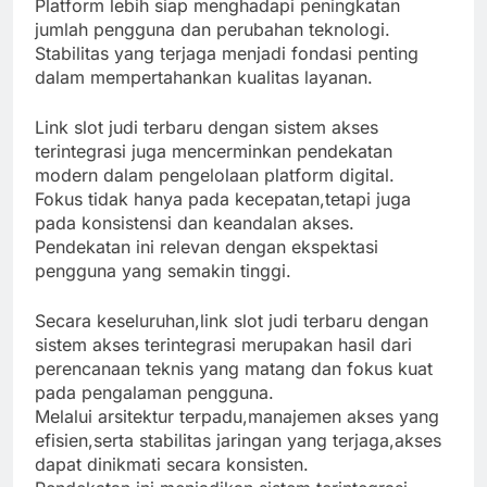
Platform lebih siap menghadapi peningkatan
jumlah pengguna dan perubahan teknologi.
Stabilitas yang terjaga menjadi fondasi penting
dalam mempertahankan kualitas layanan.
Link slot judi terbaru dengan sistem akses
terintegrasi juga mencerminkan pendekatan
modern dalam pengelolaan platform digital.
Fokus tidak hanya pada kecepatan,tetapi juga
pada konsistensi dan keandalan akses.
Pendekatan ini relevan dengan ekspektasi
pengguna yang semakin tinggi.
Secara keseluruhan,link slot judi terbaru dengan
sistem akses terintegrasi merupakan hasil dari
perencanaan teknis yang matang dan fokus kuat
pada pengalaman pengguna.
Melalui arsitektur terpadu,manajemen akses yang
efisien,serta stabilitas jaringan yang terjaga,akses
dapat dinikmati secara konsisten.