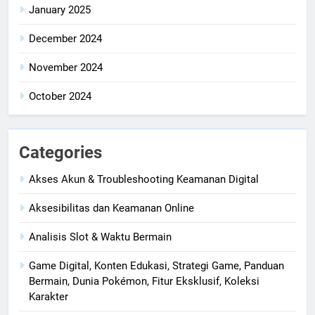
January 2025
December 2024
November 2024
October 2024
Categories
Akses Akun & Troubleshooting Keamanan Digital
Aksesibilitas dan Keamanan Online
Analisis Slot & Waktu Bermain
Game Digital, Konten Edukasi, Strategi Game, Panduan
Bermain, Dunia Pokémon, Fitur Eksklusif, Koleksi
Karakter