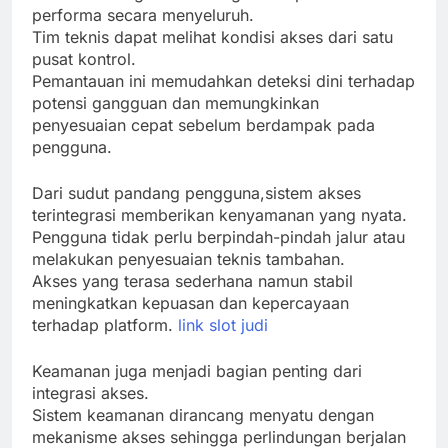
performa secara menyeluruh.
Tim teknis dapat melihat kondisi akses dari satu
pusat kontrol.
Pemantauan ini memudahkan deteksi dini terhadap
potensi gangguan dan memungkinkan
penyesuaian cepat sebelum berdampak pada
pengguna.
Dari sudut pandang pengguna,sistem akses
terintegrasi memberikan kenyamanan yang nyata.
Pengguna tidak perlu berpindah-pindah jalur atau
melakukan penyesuaian teknis tambahan.
Akses yang terasa sederhana namun stabil
meningkatkan kepuasan dan kepercayaan
terhadap platform.
link slot judi
Keamanan juga menjadi bagian penting dari
integrasi akses.
Sistem keamanan dirancang menyatu dengan
mekanisme akses sehingga perlindungan berjalan