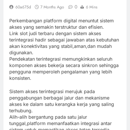
0
60a675d
7 Months Ago
6 Mins
Perkembangan platform digital menuntut sistem
akses yang semakin terstruktur dan efisien.
Link slot judi terbaru dengan sistem akses
terintegrasi hadir sebagai jawaban atas kebutuhan
akan konektivitas yang stabil,aman,dan mudah
digunakan.
Pendekatan terintegrasi memungkinkan seluruh
komponen akses bekerja secara sinkron sehingga
pengguna memperoleh pengalaman yang lebih
konsisten.
Sistem akses terintegrasi merujuk pada
penggabungan berbagai jalur dan mekanisme
akses ke dalam satu kerangka kerja yang saling
terhubung.
Alih-alih bergantung pada satu jalur
tunggal,platform memanfaatkan integrasi antar
sistem untuk memastikan akses tetap tersedia