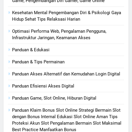
Game, Pengembangan Diri Gamer, Game Online
Kesehatan Mental Pengembangan Diri & Psikologi Gaya
Hidup Sehat Tips Relaksasi Harian
Optimasi Performa Web, Pengalaman Pengguna,
Infrastruktur Jaringan, Keamanan Akses
Panduan & Edukasi
Panduan & Tips Permainan
Panduan Akses Alternatif dan Kemudahan Login Digital
Panduan Efisiensi Akses Digital
Panduan Game, Slot Online, Hiburan Digital
Panduan Klaim Bonus Slot Online Strategi Bermain Slot
dengan Bonus Internal Edukasi Slot Online Aman Tips
Proteksi Akun Slot Pengalaman Bermain Slot Maksimal
Best Practice Manfaatkan Bonus