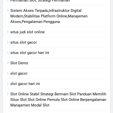
Permainan Slot, Strategi Permainan
Sistem Akses Terpadu,Infrastruktur Digital
Modern,Stabilitas Platform Online,Manajemen
Akses,Pengalaman Pengguna
situs judi slot online
situs slot gacor
situs slot gacor hari ini
Slot Demo
slot gacor
slot gacor hari ini
Slot Online Stabil Strategi Bermain Slot Panduan Memilih
Situs Slot Slot Online Pemula Slot Online Berpengalaman
Manajemen Modal Slot