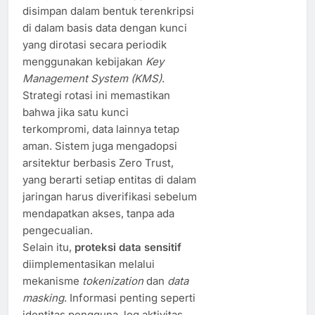
disimpan dalam bentuk terenkripsi
di dalam basis data dengan kunci
yang dirotasi secara periodik
menggunakan kebijakan
Key
Management System (KMS)
.
Strategi rotasi ini memastikan
bahwa jika satu kunci
terkompromi, data lainnya tetap
aman. Sistem juga mengadopsi
arsitektur berbasis Zero Trust,
yang berarti setiap entitas di dalam
jaringan harus diverifikasi sebelum
mendapatkan akses, tanpa ada
pengecualian.
Selain itu,
proteksi data sensitif
diimplementasikan melalui
mekanisme
tokenization
dan
data
masking
. Informasi penting seperti
identitas pengguna, log aktivitas,