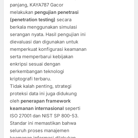
panjang, KAYA787 Gacor
melakukan
pengujian penetrasi
(penetration testing)
secara
berkala menggunakan simulasi
serangan nyata. Hasil pengujian ini
dievaluasi dan digunakan untuk
memperkuat konfigurasi keamanan
serta memperbarui kebijakan
enkripsi sesuai dengan
perkembangan teknologi
kriptografi terbaru.
Tidak kalah penting, strategi
proteksi data ini juga didukung
oleh
penerapan framework
keamanan internasional
seperti
ISO 27001 dan NIST SP 800-53.
Standar ini memastikan bahwa
seluruh proses manajemen
keamanan informasi dilakukan