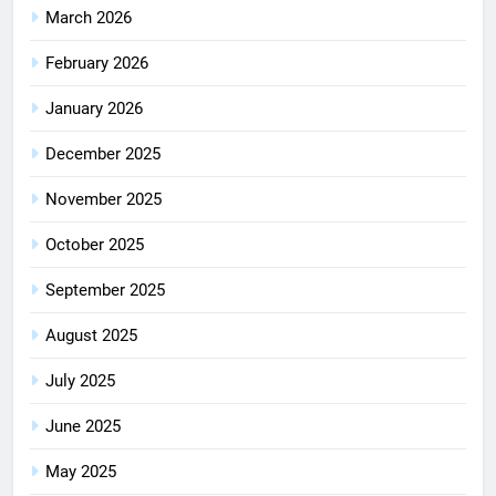
March 2026
February 2026
January 2026
December 2025
November 2025
October 2025
September 2025
August 2025
July 2025
June 2025
May 2025