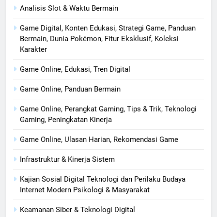
Analisis Slot & Waktu Bermain
Game Digital, Konten Edukasi, Strategi Game, Panduan
Bermain, Dunia Pokémon, Fitur Eksklusif, Koleksi
Karakter
Game Online, Edukasi, Tren Digital
Game Online, Panduan Bermain
Game Online, Perangkat Gaming, Tips & Trik, Teknologi
Gaming, Peningkatan Kinerja
Game Online, Ulasan Harian, Rekomendasi Game
Infrastruktur & Kinerja Sistem
Kajian Sosial Digital Teknologi dan Perilaku Budaya
Internet Modern Psikologi & Masyarakat
Keamanan Siber & Teknologi Digital