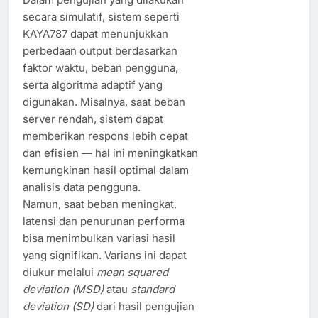
secara simulatif, sistem seperti
KAYA787 dapat menunjukkan
perbedaan output berdasarkan
faktor waktu, beban pengguna,
serta algoritma adaptif yang
digunakan. Misalnya, saat beban
server rendah, sistem dapat
memberikan respons lebih cepat
dan efisien — hal ini meningkatkan
kemungkinan hasil optimal dalam
analisis data pengguna.
Namun, saat beban meningkat,
latensi dan penurunan performa
bisa menimbulkan variasi hasil
yang signifikan. Varians ini dapat
diukur melalui
mean squared
deviation (MSD)
atau
standard
deviation (SD)
dari hasil pengujian