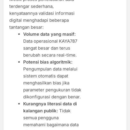
terdengar sederhana,
kenyataannya validasi informasi
digital menghadapi beberapa
tantangan besar:
Volume data yang masif:
Data operasional KAYA787
sangat besar dan terus
berubah secara real-time.
Potensi bias algoritmik:
Pengumpulan data melalui
sistem otomatis dapat
menghasilkan bias jika
parameter pengukuran tidak
dikonfigurasi dengan benar.
Kurangnya literasi data di
kalangan publik:
Tidak
semua pengguna
memahami bagaimana data