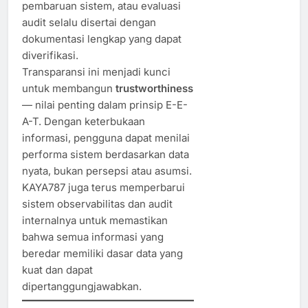
pembaruan sistem, atau evaluasi
audit selalu disertai dengan
dokumentasi lengkap yang dapat
diverifikasi.
Transparansi ini menjadi kunci
untuk membangun
trustworthiness
— nilai penting dalam prinsip E-E-
A-T. Dengan keterbukaan
informasi, pengguna dapat menilai
performa sistem berdasarkan data
nyata, bukan persepsi atau asumsi.
KAYA787 juga terus memperbarui
sistem observabilitas dan audit
internalnya untuk memastikan
bahwa semua informasi yang
beredar memiliki dasar data yang
kuat dan dapat
dipertanggungjawabkan.