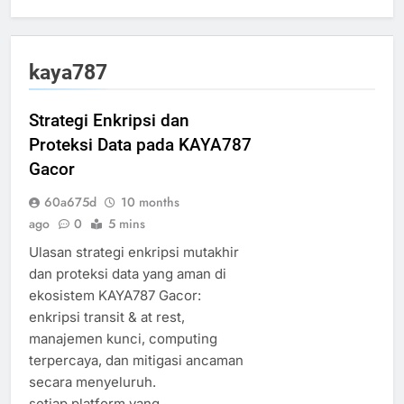
kaya787
Strategi Enkripsi dan
Proteksi Data pada KAYA787
Gacor
60a675d
10 months
ago
0
5 mins
Ulasan strategi enkripsi mutakhir
dan proteksi data yang aman di
ekosistem KAYA787 Gacor:
enkripsi transit & at rest,
manajemen kunci, computing
terpercaya, dan mitigasi ancaman
secara menyeluruh.
setiap platform yang