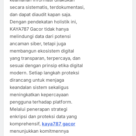
secara sistematis, terdokumentasi,
dan dapat diaudit kapan saja.
Dengan pendekatan holistik ini,
KAYA787 Gacor tidak hanya
melindungi data dari potensi
ancaman siber, tetapi juga
membangun ekosistem digital
yang transparan, terpercaya, dan
sesuai dengan prinsip etika digital
modern. Setiap langkah proteksi
dirancang untuk menjaga
keandalan sistem sekaligus
meningkatkan kepercayaan
pengguna terhadap platform.
Melalui penerapan strategi
enkripsi dan proteksi data yang
komprehensif,
kaya787 gacor
menunjukkan komitmennya