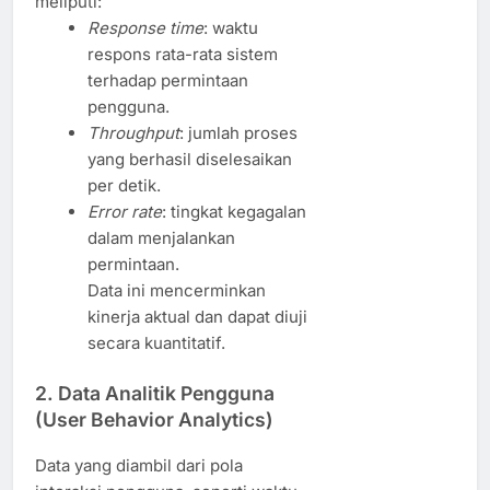
meliputi:
Response time
: waktu
respons rata-rata sistem
terhadap permintaan
pengguna.
Throughput
: jumlah proses
yang berhasil diselesaikan
per detik.
Error rate
: tingkat kegagalan
dalam menjalankan
permintaan.
Data ini mencerminkan
kinerja aktual dan dapat diuji
secara kuantitatif.
2.
Data Analitik Pengguna
(User Behavior Analytics)
Data yang diambil dari pola