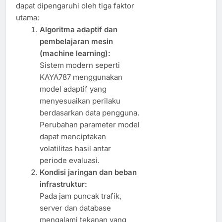
dapat dipengaruhi oleh tiga faktor
utama:
Algoritma adaptif dan
pembelajaran mesin
(machine learning):
Sistem modern seperti
KAYA787 menggunakan
model adaptif yang
menyesuaikan perilaku
berdasarkan data pengguna.
Perubahan parameter model
dapat menciptakan
volatilitas hasil antar
periode evaluasi.
Kondisi jaringan dan beban
infrastruktur:
Pada jam puncak trafik,
server dan database
mengalami tekanan yang