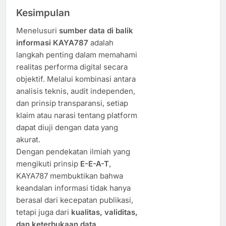
Kesimpulan
Menelusuri
sumber data di balik
informasi KAYA787
adalah
langkah penting dalam memahami
realitas performa digital secara
objektif. Melalui kombinasi antara
analisis teknis, audit independen,
dan prinsip transparansi, setiap
klaim atau narasi tentang platform
dapat diuji dengan data yang
akurat.
Dengan pendekatan ilmiah yang
mengikuti prinsip
E-E-A-T
,
KAYA787 membuktikan bahwa
keandalan informasi tidak hanya
berasal dari kecepatan publikasi,
tetapi juga dari
kualitas, validitas,
dan keterbukaan data
.