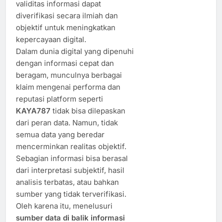
validitas informasi dapat
diverifikasi secara ilmiah dan
objektif untuk meningkatkan
kepercayaan digital.
Dalam dunia digital yang dipenuhi
dengan informasi cepat dan
beragam, munculnya berbagai
klaim mengenai performa dan
reputasi platform seperti
KAYA787
tidak bisa dilepaskan
dari peran data. Namun, tidak
semua data yang beredar
mencerminkan realitas objektif.
Sebagian informasi bisa berasal
dari interpretasi subjektif, hasil
analisis terbatas, atau bahkan
sumber yang tidak terverifikasi.
Oleh karena itu, menelusuri
sumber data di balik informasi