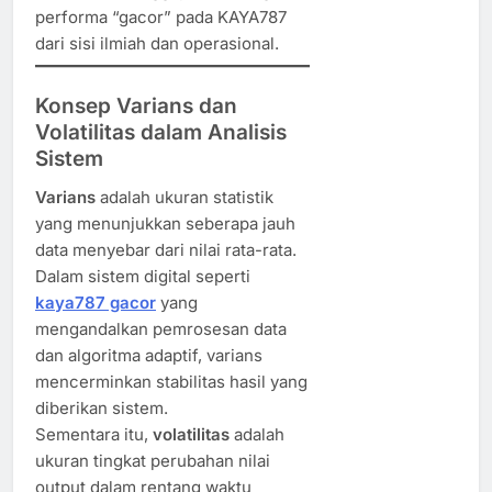
performa “gacor” pada KAYA787
dari sisi ilmiah dan operasional.
Konsep Varians dan
Volatilitas dalam Analisis
Sistem
Varians
adalah ukuran statistik
yang menunjukkan seberapa jauh
data menyebar dari nilai rata-rata.
Dalam sistem digital seperti
kaya787 gacor
yang
mengandalkan pemrosesan data
dan algoritma adaptif, varians
mencerminkan stabilitas hasil yang
diberikan sistem.
Sementara itu,
volatilitas
adalah
ukuran tingkat perubahan nilai
output dalam rentang waktu