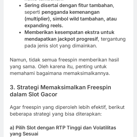
Sering disertai dengan fitur tambahan
,
seperti
pengganda kemenangan
(multiplier), simbol wild tambahan, atau
expanding reels.
Memberikan kesempatan ekstra untuk
mendapatkan jackpot progresif
, tergantung
pada jenis slot yang dimainkan.
Namun, tidak semua freespin memberikan hasil
yang sama. Oleh karena itu, penting untuk
memahami bagaimana memaksimalkannya.
3. Strategi Memaksimalkan Freespin
dalam Slot Gacor
Agar freespin yang diperoleh lebih efektif, berikut
beberapa strategi yang bisa diterapkan:
a) Pilih Slot dengan RTP Tinggi dan Volatilitas
yang Sesuai