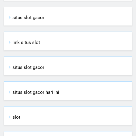
situs slot gacor
link situs slot
situs slot gacor
situs slot gacor hari ini
slot