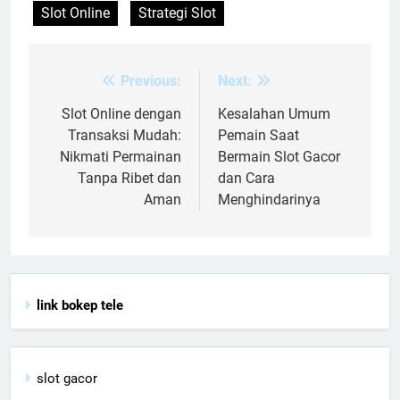
Slot Online
Strategi Slot
Previous:
Next:
Post
navigation
Slot Online dengan
Kesalahan Umum
Transaksi Mudah:
Pemain Saat
Nikmati Permainan
Bermain Slot Gacor
Tanpa Ribet dan
dan Cara
Aman
Menghindarinya
link bokep tele
slot gacor