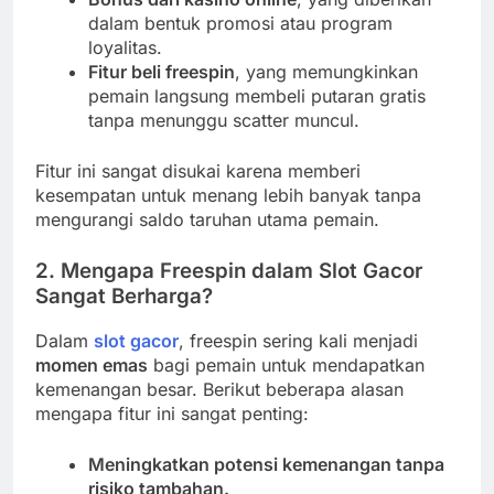
dalam bentuk promosi atau program
loyalitas.
Fitur beli freespin
, yang memungkinkan
pemain langsung membeli putaran gratis
tanpa menunggu scatter muncul.
Fitur ini sangat disukai karena memberi
kesempatan untuk menang lebih banyak tanpa
mengurangi saldo taruhan utama pemain.
2. Mengapa Freespin dalam Slot Gacor
Sangat Berharga?
Dalam
slot gacor
, freespin sering kali menjadi
momen emas
bagi pemain untuk mendapatkan
kemenangan besar. Berikut beberapa alasan
mengapa fitur ini sangat penting:
Meningkatkan potensi kemenangan tanpa
risiko tambahan.