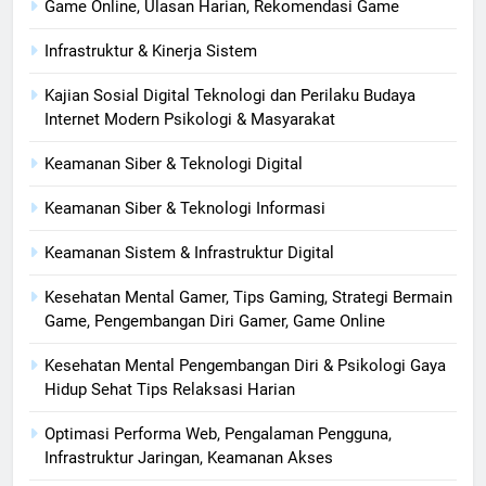
Game Online, Ulasan Harian, Rekomendasi Game
Infrastruktur & Kinerja Sistem
Kajian Sosial Digital Teknologi dan Perilaku Budaya
Internet Modern Psikologi & Masyarakat
Keamanan Siber & Teknologi Digital
Keamanan Siber & Teknologi Informasi
Keamanan Sistem & Infrastruktur Digital
Kesehatan Mental Gamer, Tips Gaming, Strategi Bermain
Game, Pengembangan Diri Gamer, Game Online
Kesehatan Mental Pengembangan Diri & Psikologi Gaya
Hidup Sehat Tips Relaksasi Harian
Optimasi Performa Web, Pengalaman Pengguna,
Infrastruktur Jaringan, Keamanan Akses