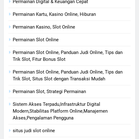
Permainan Digital & Keuangan Cepat
Permainan Kartu, Kasino Online, Hiburan
Permainan Kasino, Slot Online
Permainan Slot Online
Permainan Slot Online, Panduan Judi Online, Tips dan
Trik Slot, Fitur Bonus Slot
Permainan Slot Online, Panduan Judi Online, Tips dan
Trik Slot, Situs Slot dengan Transaksi Mudah
Permainan Slot, Strategi Permainan
Sistem Akses Terpadu,Infrastruktur Digital
Modern,Stabilitas Platform Online,Manajemen
Akses,Pengalaman Pengguna
situs judi slot online