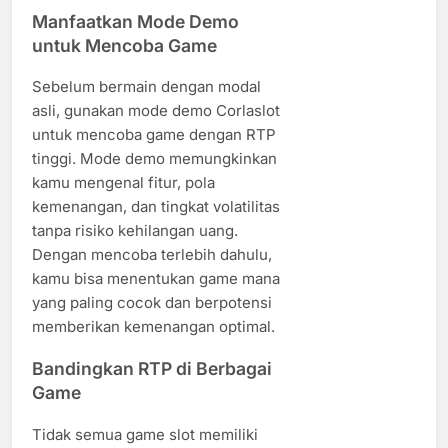
Manfaatkan Mode Demo
untuk Mencoba Game
Sebelum bermain dengan modal
asli, gunakan mode demo Corlaslot
untuk mencoba game dengan RTP
tinggi. Mode demo memungkinkan
kamu mengenal fitur, pola
kemenangan, dan tingkat volatilitas
tanpa risiko kehilangan uang.
Dengan mencoba terlebih dahulu,
kamu bisa menentukan game mana
yang paling cocok dan berpotensi
memberikan kemenangan optimal.
Bandingkan RTP di Berbagai
Game
Tidak semua game slot memiliki