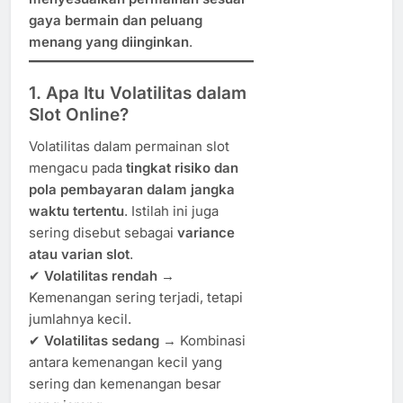
gaya bermain dan peluang
menang yang diinginkan
.
1. Apa Itu Volatilitas dalam
Slot Online?
Volatilitas dalam permainan slot
mengacu pada
tingkat risiko dan
pola pembayaran dalam jangka
waktu tertentu
. Istilah ini juga
sering disebut sebagai
variance
atau varian slot
.
✔
Volatilitas rendah
→
Kemenangan sering terjadi, tetapi
jumlahnya kecil.
✔
Volatilitas sedang
→ Kombinasi
antara kemenangan kecil yang
sering dan kemenangan besar