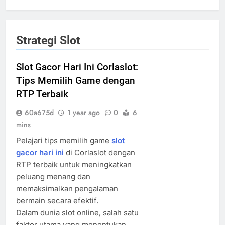
Strategi Slot
Slot Gacor Hari Ini Corlaslot:
Tips Memilih Game dengan
RTP Terbaik
60a675d
1 year ago
0
6
mins
Pelajari tips memilih game
slot
gacor hari ini
di Corlaslot dengan
RTP terbaik untuk meningkatkan
peluang menang dan
memaksimalkan pengalaman
bermain secara efektif.
Dalam dunia slot online, salah satu
faktor utama yang menentukan