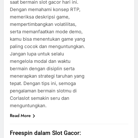
saat bermain slot gacor hari ini.
Dengan memahami konsep RTP,
memeriksa deskripsi game,
mempertimbangkan volatilitas,
serta memanfaatkan mode demo,
kamu bisa menentukan game yang
paling cocok dan menguntungkan.
Jangan lupa untuk selalu
mengelola modal dan waktu
bermain dengan disiplin serta
menerapkan strategi taruhan yang
tepat. Dengan tips ini, semoga
pengalaman bermain slotmu di
Corlaslot semakin seru dan
menguntungkan.
Read More
Freespin dalam Slot Gacor: