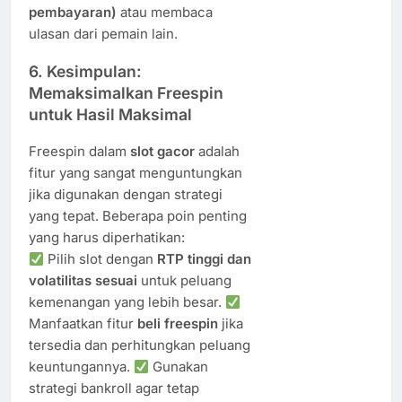
pembayaran)
atau membaca
ulasan dari pemain lain.
6. Kesimpulan:
Memaksimalkan Freespin
untuk Hasil Maksimal
Freespin dalam
slot gacor
adalah
fitur yang sangat menguntungkan
jika digunakan dengan strategi
yang tepat. Beberapa poin penting
yang harus diperhatikan:
Pilih slot dengan
RTP tinggi dan
volatilitas sesuai
untuk peluang
kemenangan yang lebih besar.
Manfaatkan fitur
beli freespin
jika
tersedia dan perhitungkan peluang
keuntungannya.
Gunakan
strategi bankroll agar tetap