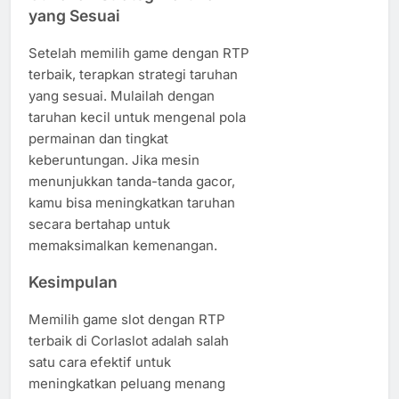
yang Sesuai
Setelah memilih game dengan RTP
terbaik, terapkan strategi taruhan
yang sesuai. Mulailah dengan
taruhan kecil untuk mengenal pola
permainan dan tingkat
keberuntungan. Jika mesin
menunjukkan tanda-tanda gacor,
kamu bisa meningkatkan taruhan
secara bertahap untuk
memaksimalkan kemenangan.
Kesimpulan
Memilih game slot dengan RTP
terbaik di Corlaslot adalah salah
satu cara efektif untuk
meningkatkan peluang menang