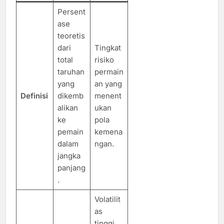
Persent
ase
teoretis
dari
Tingkat
total
risiko
taruhan
permain
yang
an yang
Definisi
dikemb
menent
alikan
ukan
ke
pola
pemain
kemena
dalam
ngan.
jangka
panjang
.
Volatilit
as
tinggi