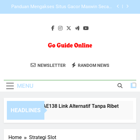
Skip
Teknologi Media sebagai Pendorong Inovasi
to
Global di Era Digital
content
Peran Teknologi Cloud dalam Mendukung
Stabilitas Platform Digital Tiara4D
Panduan Akses LAE138 Link Alternatif Tanpa
Ribet
Panduan Mengakses Situs Gacor Maxwin Secara
Lebih Efisien dan Aman
Go Guide
Go Guide Online Menyajikan Panduan
Teknologi Media sebagai Pendorong Inovasi
NEWSLETTER
RANDOM NEWS
Global di Era Digital
Online
Dan Informasi Terbaru Untuk Komunitas
Peran Teknologi Cloud dalam Mendukung
Lokal, Termasuk Kegiatan, Acara, Dan
Stabilitas Platform Digital Tiara4D
MENU
Layanan.
nduan Akses LAE138 Link Alternatif Tanpa Ribet
Pandua
HEADLINES
Months Ago
3 Month
Home
Strategi Slot