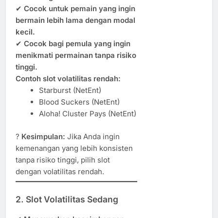
✔
Cocok untuk pemain yang ingin
bermain lebih lama dengan modal
kecil.
✔
Cocok bagi pemula yang ingin
menikmati permainan tanpa risiko
tinggi.
Contoh slot volatilitas rendah:
Starburst (NetEnt)
Blood Suckers (NetEnt)
Aloha! Cluster Pays (NetEnt)
?
Kesimpulan:
Jika Anda ingin
kemenangan yang lebih konsisten
tanpa risiko tinggi, pilih slot
dengan volatilitas rendah.
2. Slot Volatilitas Sedang