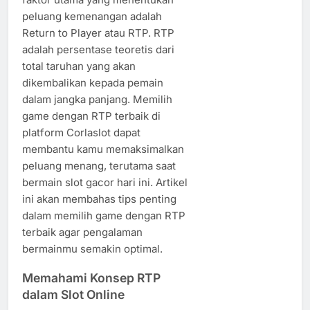
peluang kemenangan adalah
Return to Player atau RTP. RTP
adalah persentase teoretis dari
total taruhan yang akan
dikembalikan kepada pemain
dalam jangka panjang. Memilih
game dengan RTP terbaik di
platform Corlaslot dapat
membantu kamu memaksimalkan
peluang menang, terutama saat
bermain slot gacor hari ini. Artikel
ini akan membahas tips penting
dalam memilih game dengan RTP
terbaik agar pengalaman
bermainmu semakin optimal.
Memahami Konsep RTP
dalam Slot Online