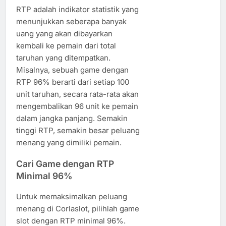
RTP adalah indikator statistik yang
menunjukkan seberapa banyak
uang yang akan dibayarkan
kembali ke pemain dari total
taruhan yang ditempatkan.
Misalnya, sebuah game dengan
RTP 96% berarti dari setiap 100
unit taruhan, secara rata-rata akan
mengembalikan 96 unit ke pemain
dalam jangka panjang. Semakin
tinggi RTP, semakin besar peluang
menang yang dimiliki pemain.
Cari Game dengan RTP
Minimal 96%
Untuk memaksimalkan peluang
menang di Corlaslot, pilihlah game
slot dengan RTP minimal 96%.