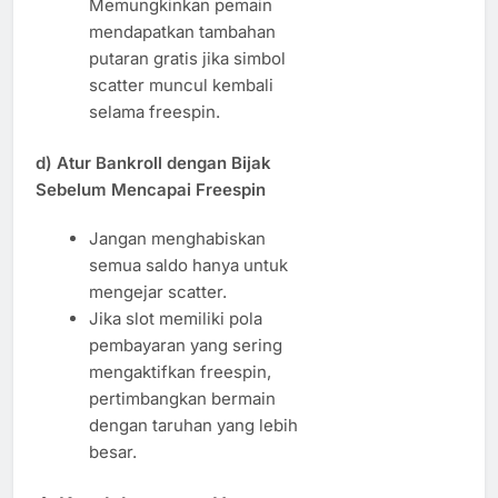
Memungkinkan pemain
mendapatkan tambahan
putaran gratis jika simbol
scatter muncul kembali
selama freespin.
d) Atur Bankroll dengan Bijak
Sebelum Mencapai Freespin
Jangan menghabiskan
semua saldo hanya untuk
mengejar scatter.
Jika slot memiliki pola
pembayaran yang sering
mengaktifkan freespin,
pertimbangkan bermain
dengan taruhan yang lebih
besar.