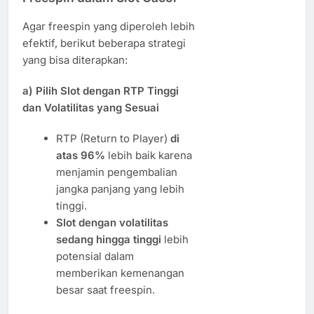
Agar freespin yang diperoleh lebih
efektif, berikut beberapa strategi
yang bisa diterapkan:
a) Pilih Slot dengan RTP Tinggi
dan Volatilitas yang Sesuai
RTP (Return to Player)
di
atas 96%
lebih baik karena
menjamin pengembalian
jangka panjang yang lebih
tinggi.
Slot dengan volatilitas
sedang hingga tinggi
lebih
potensial dalam
memberikan kemenangan
besar saat freespin.