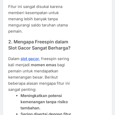
Fitur ini sangat disukai karena
memberi kesempatan untuk
menang lebih banyak tanpa
mengurangi saldo taruhan utama
pemain.
2. Mengapa Freespin dalam
Slot Gacor Sangat Berharga?
Dalam
slot gacor
, freespin sering
kali menjadi
momen emas
bagi
pemain untuk mendapatkan
kemenangan besar. Berikut
beberapa alasan mengapa fitur ini
sangat penting:
Meningkatkan potensi
kemenangan tanpa risiko
tambahan.
Sering disertai dengan fitur