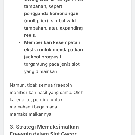
tambahan
, seperti
pengganda kemenangan
(multiplier), simbol wild
tambahan, atau expanding
reels.
Memberikan kesempatan
ekstra untuk mendapatkan
jackpot progresif
,
tergantung pada jenis slot
yang dimainkan.
Namun, tidak semua freespin
memberikan hasil yang sama. Oleh
karena itu, penting untuk
memahami bagaimana
memaksimalkannya.
3. Strategi Memaksimalkan
Freespin dalam Slot Gacor