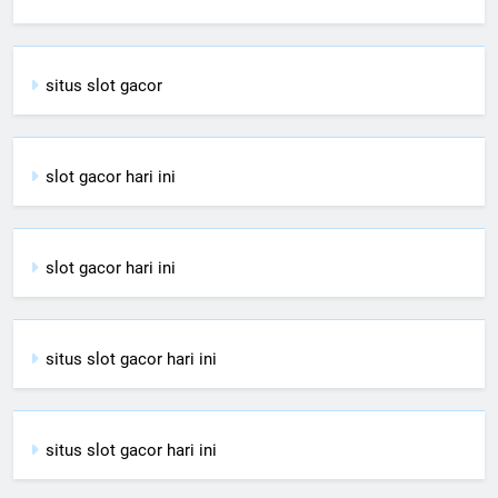
situs slot gacor
slot gacor hari ini
slot gacor hari ini
situs slot gacor hari ini
situs slot gacor hari ini