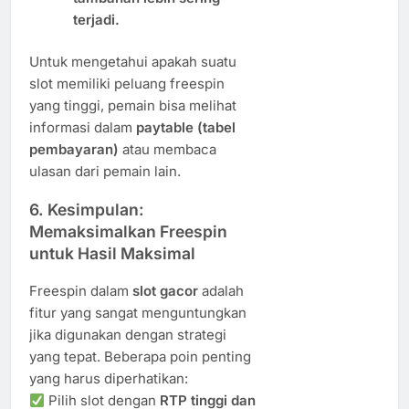
terjadi.
Untuk mengetahui apakah suatu
slot memiliki peluang freespin
yang tinggi, pemain bisa melihat
informasi dalam
paytable (tabel
pembayaran)
atau membaca
ulasan dari pemain lain.
6. Kesimpulan:
Memaksimalkan Freespin
untuk Hasil Maksimal
Freespin dalam
slot gacor
adalah
fitur yang sangat menguntungkan
jika digunakan dengan strategi
yang tepat. Beberapa poin penting
yang harus diperhatikan:
Pilih slot dengan
RTP tinggi dan