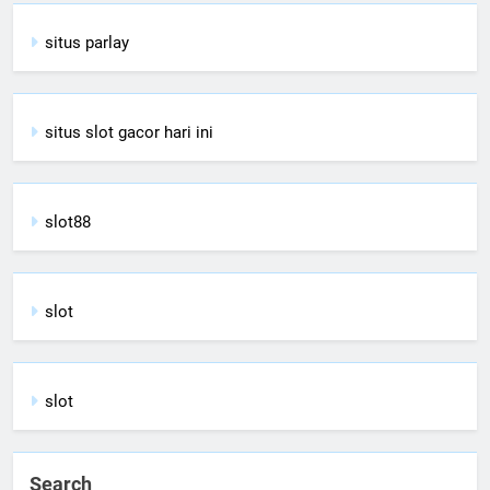
situs parlay
situs slot gacor hari ini
slot88
slot
slot
Search