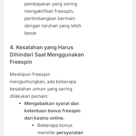
pembayaran yang sering
mengaktifkan freespin,
pertimbangkan bermain
dengan taruhan yang lebih
besar.
4. Kesalahan yang Harus
Dihindari Saat Menggunakan
Freespin
Meskipun freespin
menguntungkan, ada beberapa
kesalahan umum yang sering
dilakukan pemain:
Mengabaikan syarat dan
ketentuan bonus freespin
dari kasino online.
Beberapa bonus
memiliki
persyaratan