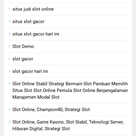
situs judi slot online
situs slot gacor
situs slot gacor hari ini
Slot Demo
slot gacor
slot gacor hari ini
Slot Online Stabil Strategi Bermain Slot Panduan Memilih
Situs Slot Slot Online Pemula Slot Online Berpengalaman
Manajemen Modal Slot
Slot Online, Champion4D, Strategi Slot
Slot Online, Game Kasino, Slot Stabil, Teknologi Server,
Hiburan Digital, Strategi Slot