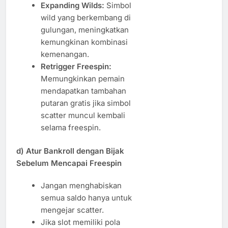
Expanding Wilds:
Simbol
wild yang berkembang di
gulungan, meningkatkan
kemungkinan kombinasi
kemenangan.
Retrigger Freespin:
Memungkinkan pemain
mendapatkan tambahan
putaran gratis jika simbol
scatter muncul kembali
selama freespin.
d) Atur Bankroll dengan Bijak
Sebelum Mencapai Freespin
Jangan menghabiskan
semua saldo hanya untuk
mengejar scatter.
Jika slot memiliki pola