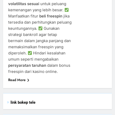
volatilitas sesuai
untuk peluang
kemenangan yang lebih besar.
Manfaatkan fitur
beli freespin
jika
tersedia dan perhitungkan peluang
keuntungannya.
Gunakan
strategi bankroll agar tetap
bermain dalam jangka panjang dan
memaksimalkan freespin yang
diperoleh.
Hindari kesalahan
umum seperti mengabaikan
persyaratan taruhan
dalam bonus
freespin dari kasino online.
Read More
link bokep tele