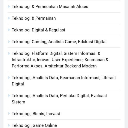
Teknologi & Pemecahan Masalah Akses
Teknologi & Permainan
Teknologi Digital & Regulasi
Teknologi Gaming, Analisis Game, Edukasi Digital
Teknologi Platform Digital, Sistem Informasi &
Infrastruktur, Inovasi User Experience, Keamanan &
Performa Akses, Arsitektur Backend Modern
Teknologi, Analisis Data, Keamanan Informasi, Literasi
Digital
Teknologi, Analisis Data, Perilaku Digital, Evaluasi
Sistem
Teknologi, Bisnis, Inovasi
Teknologi, Game Online