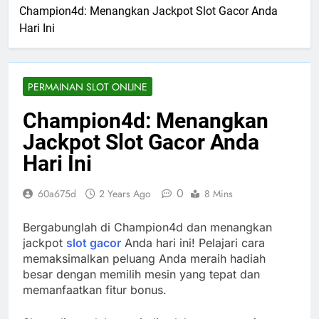
Champion4d: Menangkan Jackpot Slot Gacor Anda
Hari Ini
PERMAINAN SLOT ONLINE
Champion4d: Menangkan
Jackpot Slot Gacor Anda
Hari Ini
0
60a675d
2 Years Ago
8 Mins
Bergabunglah di Champion4d dan menangkan
jackpot
slot gacor
Anda hari ini! Pelajari cara
memaksimalkan peluang Anda meraih hadiah
besar dengan memilih mesin yang tepat dan
memanfaatkan fitur bonus.