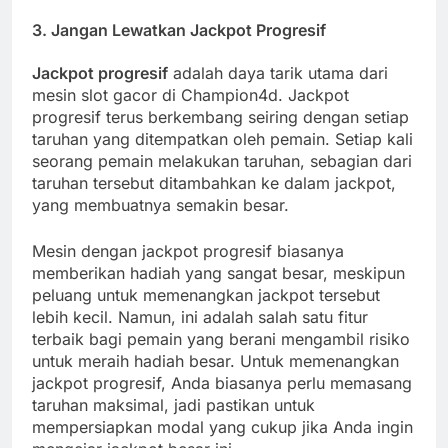
3.
Jangan Lewatkan Jackpot Progresif
Jackpot progresif
adalah daya tarik utama dari
mesin slot gacor di Champion4d. Jackpot
progresif terus berkembang seiring dengan setiap
taruhan yang ditempatkan oleh pemain. Setiap kali
seorang pemain melakukan taruhan, sebagian dari
taruhan tersebut ditambahkan ke dalam jackpot,
yang membuatnya semakin besar.
Mesin dengan jackpot progresif biasanya
memberikan hadiah yang sangat besar, meskipun
peluang untuk memenangkan jackpot tersebut
lebih kecil. Namun, ini adalah salah satu fitur
terbaik bagi pemain yang berani mengambil risiko
untuk meraih hadiah besar. Untuk memenangkan
jackpot progresif, Anda biasanya perlu memasang
taruhan maksimal, jadi pastikan untuk
mempersiapkan modal yang cukup jika Anda ingin