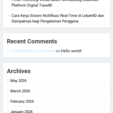
Platform Digital Tiara4D
Cara Kerja Sistem Notifikasi Real-Time di Lebah4D dan
Dampaknya bagi Pengalaman Pengguna
Recent Comments
A WordPress Commenter
on
Hello world!
Archives
May 2026
March 2026
February 2026
January 2026