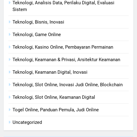
Teknologi, Analisis Data, Perilaku Digital, Evaluasi
Sistem
Teknologi, Bisnis, Inovasi
Teknologi, Game Online
Teknologi, Kasino Online, Pembayaran Permainan
Teknologi, Keamanan & Privasi, Arsitektur Keamanan
Teknologi, Keamanan Digital, Inovasi
Teknologi, Slot Online, Inovasi Judi Online, Blockchain
Teknologi, Slot Online, Keamanan Digital
Togel Online, Panduan Pemula, Judi Online
Uncategorized