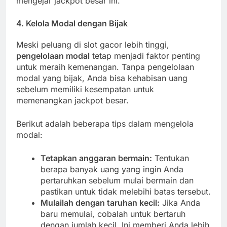
mengejar jackpot besar ini.
4.
Kelola Modal dengan Bijak
Meski peluang di slot gacor lebih tinggi,
pengelolaan modal
tetap menjadi faktor penting
untuk meraih kemenangan. Tanpa pengelolaan
modal yang bijak, Anda bisa kehabisan uang
sebelum memiliki kesempatan untuk
memenangkan jackpot besar.
Berikut adalah beberapa tips dalam mengelola
modal:
Tetapkan anggaran bermain:
Tentukan
berapa banyak uang yang ingin Anda
pertaruhkan sebelum mulai bermain dan
pastikan untuk tidak melebihi batas tersebut.
Mulailah dengan taruhan kecil:
Jika Anda
baru memulai, cobalah untuk bertaruh
dengan jumlah kecil. Ini memberi Anda lebih