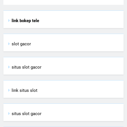
link bokep tele
slot gacor
situs slot gacor
link situs slot
situs slot gacor