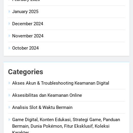
January 2025
December 2024
November 2024
October 2024
Categories
Akses Akun & Troubleshooting Keamanan Digital
Aksesibilitas dan Keamanan Online
Analisis Slot & Waktu Bermain
Game Digital, Konten Edukasi, Strategi Game, Panduan
Bermain, Dunia Pokémon, Fitur Eksklusif, Koleksi
Karakter