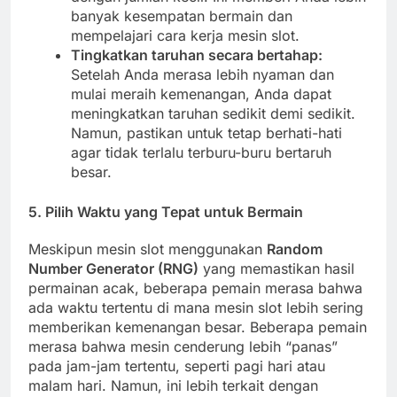
banyak kesempatan bermain dan
mempelajari cara kerja mesin slot.
Tingkatkan taruhan secara bertahap:
Setelah Anda merasa lebih nyaman dan
mulai meraih kemenangan, Anda dapat
meningkatkan taruhan sedikit demi sedikit.
Namun, pastikan untuk tetap berhati-hati
agar tidak terlalu terburu-buru bertaruh
besar.
5.
Pilih Waktu yang Tepat untuk Bermain
Meskipun mesin slot menggunakan
Random
Number Generator (RNG)
yang memastikan hasil
permainan acak, beberapa pemain merasa bahwa
ada waktu tertentu di mana mesin slot lebih sering
memberikan kemenangan besar. Beberapa pemain
merasa bahwa mesin cenderung lebih “panas”
pada jam-jam tertentu, seperti pagi hari atau
malam hari. Namun, ini lebih terkait dengan