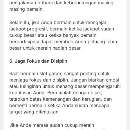
pengalaman pribadi dan keberuntungan masing-
masing pemain.
Selain itu, jika Anda bermain untuk mengejar
jackpot progresif, bermain ketika jackpot sudah
cukup besar atau ketika banyak pemain
berpartisipasi dapat memberi Anda peluang lebih
besar untuk meraih hadiah besar.
6.
Jaga Fokus dan Disiplin
Saat bermain slot gacor, sangat penting untuk
menjaga fokus dan disiplin. Jangan biarkan emosi
atau keinginan untuk menang besar mempengaruhi
keputusan Anda. Bermainlah dengan bijak,
tetapkan batas kemenangan dan kerugian, dan
berhenti bermain ketika Anda sudah mencapai
target yang ditentukan.
Jika Anda merasa sudah cukup meraih