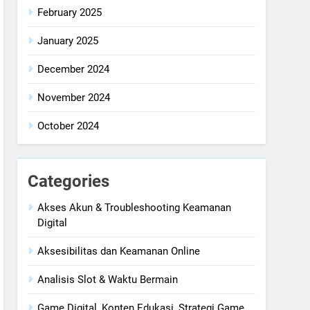
February 2025
January 2025
December 2024
November 2024
October 2024
Categories
Akses Akun & Troubleshooting Keamanan
Digital
Aksesibilitas dan Keamanan Online
Analisis Slot & Waktu Bermain
Game Digital, Konten Edukasi, Strategi Game,