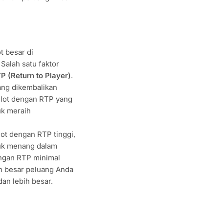
 besar di
Salah satu faktor
P (Return to Player)
.
ang dikembalikan
lot dengan RTP yang
uk meraih
ot dengan RTP tinggi,
uk menang dalam
engan RTP minimal
in besar peluang Anda
an lebih besar.