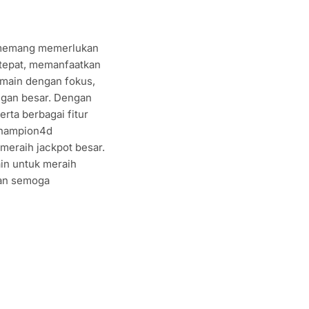
emang memerlukan
 tepat, memanfaatkan
rmain dengan fokus,
gan besar. Dengan
rta berbagai fitur
Champion4d
meraih jackpot besar.
in untuk meraih
dan semoga