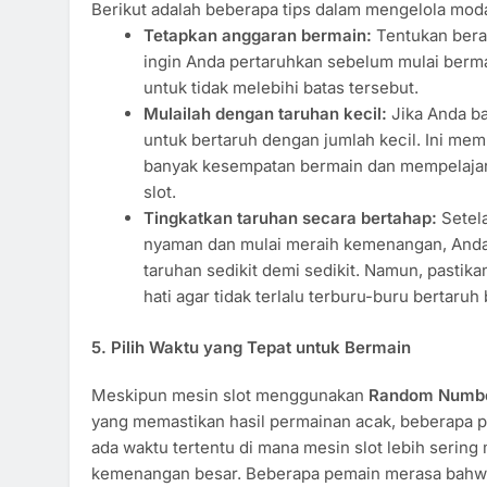
Berikut adalah beberapa tips dalam mengelola moda
Tetapkan anggaran bermain:
Tentukan bera
ingin Anda pertaruhkan sebelum mulai berma
untuk tidak melebihi batas tersebut.
Mulailah dengan taruhan kecil:
Jika Anda ba
untuk bertaruh dengan jumlah kecil. Ini mem
banyak kesempatan bermain dan mempelajari
slot.
Tingkatkan taruhan secara bertahap:
Setela
nyaman dan mulai meraih kemenangan, Anda
taruhan sedikit demi sedikit. Namun, pastika
hati agar tidak terlalu terburu-buru bertaruh 
5.
Pilih Waktu yang Tepat untuk Bermain
Meskipun mesin slot menggunakan
Random Numbe
yang memastikan hasil permainan acak, beberapa
ada waktu tertentu di mana mesin slot lebih serin
kemenangan besar. Beberapa pemain merasa bahw