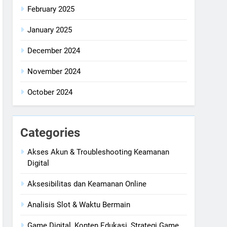
February 2025
January 2025
December 2024
November 2024
October 2024
Categories
Akses Akun & Troubleshooting Keamanan
Digital
Aksesibilitas dan Keamanan Online
Analisis Slot & Waktu Bermain
Game Digital, Konten Edukasi, Strategi Game,