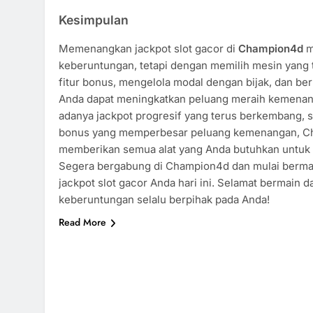
Kesimpulan
Memenangkan jackpot slot gacor di
Champion4d
m
keberuntungan, tetapi dengan memilih mesin yang
fitur bonus, mengelola modal dengan bijak, dan be
Anda dapat meningkatkan peluang meraih kemenan
adanya jackpot progresif yang terus berkembang, se
bonus yang memperbesar peluang kemenangan, 
memberikan semua alat yang Anda butuhkan untuk 
Segera bergabung di Champion4d dan mulai berma
jackpot slot gacor Anda hari ini. Selamat bermain 
keberuntungan selalu berpihak pada Anda!
Read More