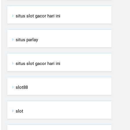
situs slot gacor hari ini
situs parlay
situs slot gacor hari ini
slot88
slot