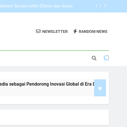
axwin Secara Lebih Efisien dan Aman
endorong Inovasi Global di Era Digital
g Stabilitas Platform Digital Tiara4D
NEWSLETTER
RANDOM NEWS
es LAE138 Link Alternatif Tanpa Ribet
itas Lokal, Termasuk Kegiatan, Acara, Dan Layanan.
axwin Secara Lebih Efisien dan Aman
endorong Inovasi Global di Era Digital
g Stabilitas Platform Digital Tiara4D
Pendorong Inovasi Global di Era Digital
Peran Teknologi
5 Months Ago