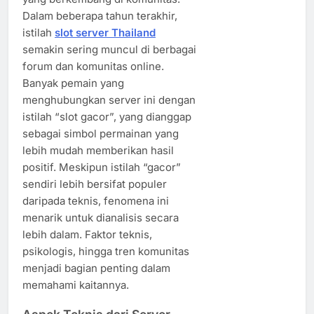
Dalam beberapa tahun terakhir,
istilah
slot server Thailand
semakin sering muncul di berbagai
forum dan komunitas online.
Banyak pemain yang
menghubungkan server ini dengan
istilah “slot gacor”, yang dianggap
sebagai simbol permainan yang
lebih mudah memberikan hasil
positif. Meskipun istilah “gacor”
sendiri lebih bersifat populer
daripada teknis, fenomena ini
menarik untuk dianalisis secara
lebih dalam. Faktor teknis,
psikologis, hingga tren komunitas
menjadi bagian penting dalam
memahami kaitannya.