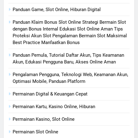
Panduan Game, Slot Online, Hiburan Digital
Panduan Klaim Bonus Slot Online Strategi Bermain Slot
dengan Bonus Internal Edukasi Slot Online Aman Tips
Proteksi Akun Slot Pengalaman Bermain Slot Maksimal
Best Practice Manfaatkan Bonus
Panduan Pemula, Tutorial Daftar Akun, Tips Keamanan
Akun, Edukasi Pengguna Baru, Akses Online Aman
Pengalaman Pengguna, Teknologi Web, Keamanan Akun,
Optimasi Mobile, Panduan Platform
Permainan Digital & Keuangan Cepat
Permainan Kartu, Kasino Online, Hiburan
Permainan Kasino, Slot Online
Permainan Slot Online