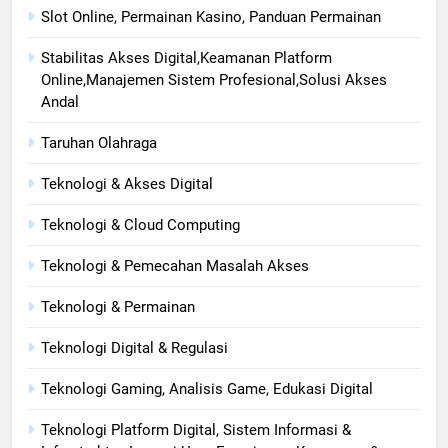
Slot Online, Permainan Kasino, Panduan Permainan
Stabilitas Akses Digital,Keamanan Platform
Online,Manajemen Sistem Profesional,Solusi Akses
Andal
Taruhan Olahraga
Teknologi & Akses Digital
Teknologi & Cloud Computing
Teknologi & Pemecahan Masalah Akses
Teknologi & Permainan
Teknologi Digital & Regulasi
Teknologi Gaming, Analisis Game, Edukasi Digital
Teknologi Platform Digital, Sistem Informasi &