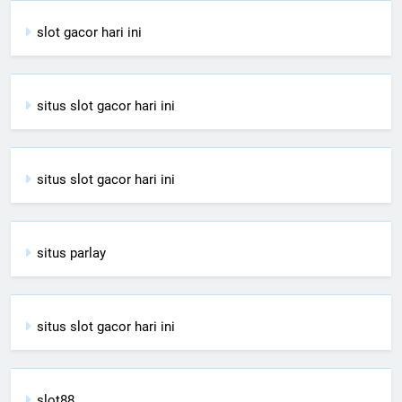
slot gacor hari ini
situs slot gacor hari ini
situs slot gacor hari ini
situs parlay
situs slot gacor hari ini
slot88