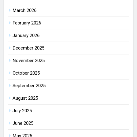
March 2026
February 2026
January 2026
December 2025
November 2025
October 2025
September 2025
August 2025
July 2025
June 2025
May 2025