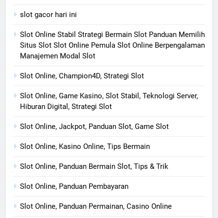
slot gacor hari ini
Slot Online Stabil Strategi Bermain Slot Panduan Memilih
Situs Slot Slot Online Pemula Slot Online Berpengalaman
Manajemen Modal Slot
Slot Online, Champion4D, Strategi Slot
Slot Online, Game Kasino, Slot Stabil, Teknologi Server,
Hiburan Digital, Strategi Slot
Slot Online, Jackpot, Panduan Slot, Game Slot
Slot Online, Kasino Online, Tips Bermain
Slot Online, Panduan Bermain Slot, Tips & Trik
Slot Online, Panduan Pembayaran
Slot Online, Panduan Permainan, Casino Online