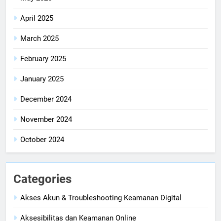
April 2025
March 2025
February 2025
January 2025
December 2024
November 2024
October 2024
Categories
Akses Akun & Troubleshooting Keamanan Digital
Aksesibilitas dan Keamanan Online