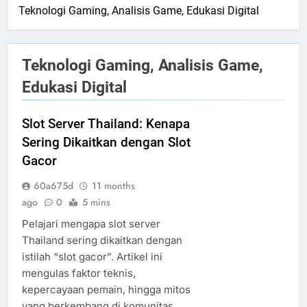
Teknologi Gaming, Analisis Game, Edukasi Digital
Teknologi Gaming, Analisis Game,
Edukasi Digital
Slot Server Thailand: Kenapa
Sering Dikaitkan dengan Slot
Gacor
60a675d
11 months
ago
0
5 mins
Pelajari mengapa slot server
Thailand sering dikaitkan dengan
istilah “slot gacor”. Artikel ini
mengulas faktor teknis,
kepercayaan pemain, hingga mitos
yang berkembang di komunitas.