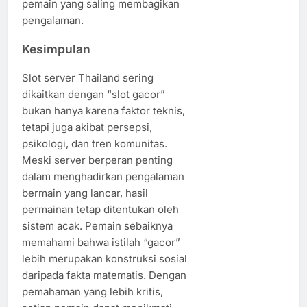
pemain yang saling membagikan
pengalaman.
Kesimpulan
Slot server Thailand sering
dikaitkan dengan “slot gacor”
bukan hanya karena faktor teknis,
tetapi juga akibat persepsi,
psikologi, dan tren komunitas.
Meski server berperan penting
dalam menghadirkan pengalaman
bermain yang lancar, hasil
permainan tetap ditentukan oleh
sistem acak. Pemain sebaiknya
memahami bahwa istilah “gacor”
lebih merupakan konstruksi sosial
daripada fakta matematis. Dengan
pemahaman yang lebih kritis,