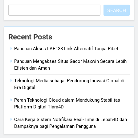
SEARCH
Recent Posts
Panduan Akses LAE138 Link Alternatif Tanpa Ribet
Panduan Mengakses Situs Gacor Maxwin Secara Lebih
Efisien dan Aman
Teknologi Media sebagai Pendorong Inovasi Global di
Era Digital
Peran Teknologi Cloud dalam Mendukung Stabilitas
Platform Digital Tiara4D
Cara Kerja Sistem Notifikasi Real-Time di Lebah4D dan
Dampaknya bagi Pengalaman Pengguna