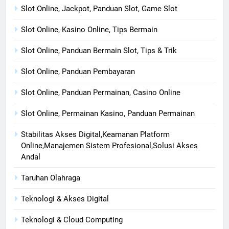
Slot Online, Jackpot, Panduan Slot, Game Slot
Slot Online, Kasino Online, Tips Bermain
Slot Online, Panduan Bermain Slot, Tips & Trik
Slot Online, Panduan Pembayaran
Slot Online, Panduan Permainan, Casino Online
Slot Online, Permainan Kasino, Panduan Permainan
Stabilitas Akses Digital,Keamanan Platform
Online,Manajemen Sistem Profesional,Solusi Akses
Andal
Taruhan Olahraga
Teknologi & Akses Digital
Teknologi & Cloud Computing