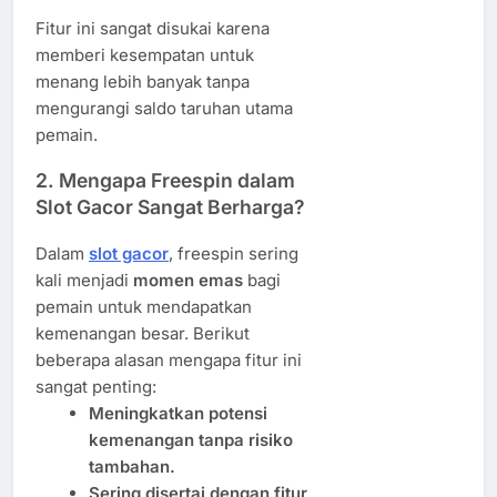
Fitur ini sangat disukai karena
memberi kesempatan untuk
menang lebih banyak tanpa
mengurangi saldo taruhan utama
pemain.
2. Mengapa Freespin dalam
Slot Gacor Sangat Berharga?
Dalam
slot gacor
, freespin sering
kali menjadi
momen emas
bagi
pemain untuk mendapatkan
kemenangan besar. Berikut
beberapa alasan mengapa fitur ini
sangat penting:
Meningkatkan potensi
kemenangan tanpa risiko
tambahan.
Sering disertai dengan fitur