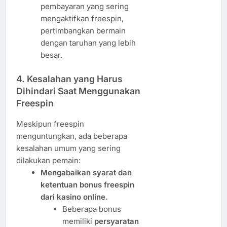
pembayaran yang sering
mengaktifkan freespin,
pertimbangkan bermain
dengan taruhan yang lebih
besar.
4. Kesalahan yang Harus
Dihindari Saat Menggunakan
Freespin
Meskipun freespin
menguntungkan, ada beberapa
kesalahan umum yang sering
dilakukan pemain:
Mengabaikan syarat dan
ketentuan bonus freespin
dari kasino online.
Beberapa bonus
memiliki
persyaratan