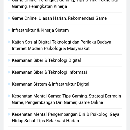
Game Online, Perangkat Gaming, Tips & Trik, Teknologi
Gaming, Peningkatan Kinerja
Game Online, Ulasan Harian, Rekomendasi Game
Infrastruktur & Kinerja Sistem
Kajian Sosial Digital Teknologi dan Perilaku Budaya
Internet Modern Psikologi & Masyarakat
Keamanan Siber & Teknologi Digital
Keamanan Siber & Teknologi Informasi
Keamanan Sistem & Infrastruktur Digital
Kesehatan Mental Gamer, Tips Gaming, Strategi Bermain
Game, Pengembangan Diri Gamer, Game Online
Kesehatan Mental Pengembangan Diri & Psikologi Gaya
Hidup Sehat Tips Relaksasi Harian