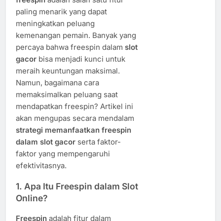
paling menarik yang dapat
meningkatkan peluang
kemenangan pemain. Banyak yang
percaya bahwa freespin dalam
slot
gacor
bisa menjadi kunci untuk
meraih keuntungan maksimal.
Namun, bagaimana cara
memaksimalkan peluang saat
mendapatkan freespin? Artikel ini
akan mengupas secara mendalam
strategi memanfaatkan freespin
dalam slot gacor
serta faktor-
faktor yang mempengaruhi
efektivitasnya.
1. Apa Itu Freespin dalam Slot
Online?
Freespin
adalah fitur dalam