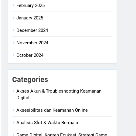
February 2025
January 2025
December 2024
November 2024
October 2024
Categories
Akses Akun & Troubleshooting Keamanan
Digital
Aksesibilitas dan Keamanan Online
Analisis Slot & Waktu Bermain
Game Digital, Konten Edukasi, Strategi Game,