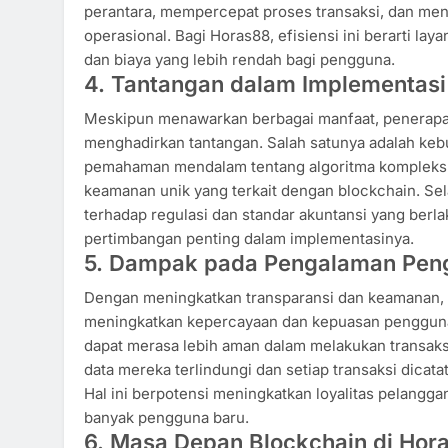
perantara, mempercepat proses transaksi, dan men
operasional. Bagi Horas88, efisiensi ini berarti lay
dan biaya yang lebih rendah bagi pengguna.
4. Tantangan dalam Implementasi
Meskipun menawarkan berbagai manfaat, penerapa
menghadirkan tantangan. Salah satunya adalah keb
pemahaman mendalam tentang algoritma kompleks 
keamanan unik yang terkait dengan blockchain. Sel
terhadap regulasi dan standar akuntansi yang berl
pertimbangan penting dalam implementasinya.
5. Dampak pada Pengalaman Pen
Dengan meningkatkan transparansi dan keamanan, 
meningkatkan kepercayaan dan kepuasan penggun
dapat merasa lebih aman dalam melakukan transak
data mereka terlindungi dan setiap transaksi dicata
Hal ini berpotensi meningkatkan loyalitas pelangga
banyak pengguna baru.
6. Masa Depan Blockchain di Hor