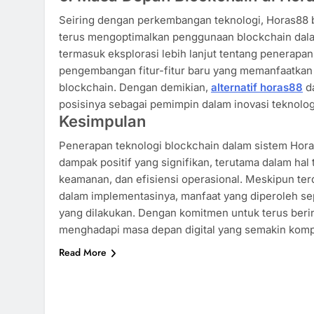
Seiring dengan perkembangan teknologi, Horas88
terus mengoptimalkan penggunaan blockchain dala
termasuk eksplorasi lebih lanjut tentang penerapan
pengembangan fitur-fitur baru yang memanfaatkan
blockchain. Dengan demikian,
alternatif horas88
d
posisinya sebagai pemimpin dalam inovasi teknologi
Kesimpulan
Penerapan teknologi blockchain dalam sistem Ho
dampak positif yang signifikan, terutama dalam hal 
keamanan, dan efisiensi operasional. Meskipun ter
dalam implementasinya, manfaat yang diperoleh s
yang dilakukan. Dengan komitmen untuk terus beri
menghadapi masa depan digital yang semakin komp
Read More