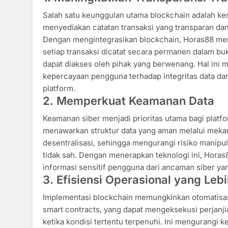
Salah satu keunggulan utama blockchain adalah 
menyediakan catatan transaksi yang transparan dan
Dengan mengintegrasikan blockchain, Horas88 m
setiap transaksi dicatat secara permanen dalam buk
dapat diakses oleh pihak yang berwenang. Hal ini 
kepercayaan pengguna terhadap integritas data da
platform.
2. Memperkuat Keamanan Data
Keamanan siber menjadi prioritas utama bagi platfo
menawarkan struktur data yang aman melalui meka
desentralisasi, sehingga mengurangi risiko manipul
tidak sah. Dengan menerapkan teknologi ini, Horas
informasi sensitif pengguna dari ancaman siber y
3. Efisiensi Operasional yang Lebi
Implementasi blockchain memungkinkan otomatisas
smart contracts, yang dapat mengeksekusi perjanji
ketika kondisi tertentu terpenuhi. Ini mengurangi 