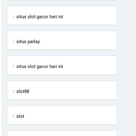
situs slot gacor hari ini
situs parlay
situs slot gacor hari ini
slot88
slot