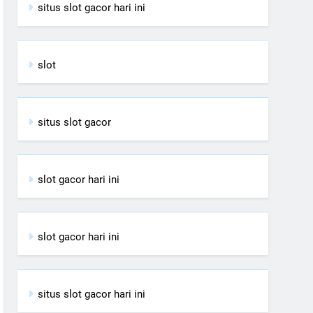
situs slot gacor hari ini
slot
situs slot gacor
slot gacor hari ini
slot gacor hari ini
situs slot gacor hari ini