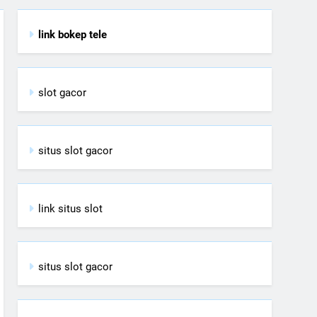
link bokep tele
slot gacor
situs slot gacor
link situs slot
situs slot gacor