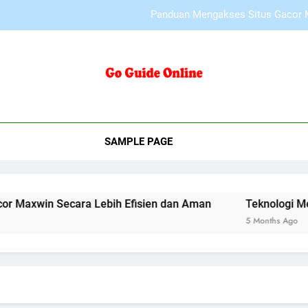
Panduan Mengakses Situs Gacor M
Teknologi Media sebagai P
Peran Teknologi Cloud dalam Mendukun
Guide Online
Panduan Aks
Online Menyajikan Panduan Dan Informasi Terbaru Untuk Komun
Panduan Mengakses Situs Gacor M
SAMPLE PAGE
Teknologi Media sebagai P
Peran Teknologi Cloud dalam Mendukun
ecara Lebih Efisien dan Aman
Teknologi Media sebagai 
5 Months Ago