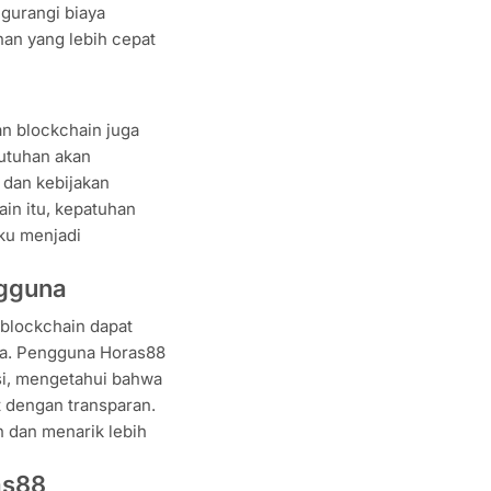
gurangi biaya
anan yang lebih cepat
n blockchain juga
utuhan akan
dan kebijakan
ain itu, kepatuhan
aku menjadi
gguna
blockchain dapat
a. Pengguna Horas88
si, mengetahui bahwa
t dengan transparan.
n dan menarik lebih
as88