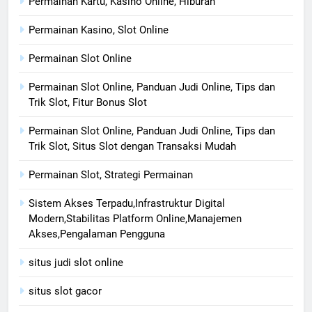
Permainan Kartu, Kasino Online, Hiburan
Permainan Kasino, Slot Online
Permainan Slot Online
Permainan Slot Online, Panduan Judi Online, Tips dan
Trik Slot, Fitur Bonus Slot
Permainan Slot Online, Panduan Judi Online, Tips dan
Trik Slot, Situs Slot dengan Transaksi Mudah
Permainan Slot, Strategi Permainan
Sistem Akses Terpadu,Infrastruktur Digital
Modern,Stabilitas Platform Online,Manajemen
Akses,Pengalaman Pengguna
situs judi slot online
situs slot gacor