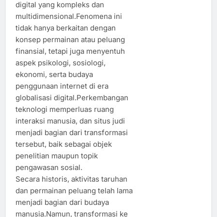
digital yang kompleks dan
multidimensional.Fenomena ini
tidak hanya berkaitan dengan
konsep permainan atau peluang
finansial, tetapi juga menyentuh
aspek psikologi, sosiologi,
ekonomi, serta budaya
penggunaan internet di era
globalisasi digital.Perkembangan
teknologi memperluas ruang
interaksi manusia, dan situs judi
menjadi bagian dari transformasi
tersebut, baik sebagai objek
penelitian maupun topik
pengawasan sosial.
Secara historis, aktivitas taruhan
dan permainan peluang telah lama
menjadi bagian dari budaya
manusia.Namun, transformasi ke