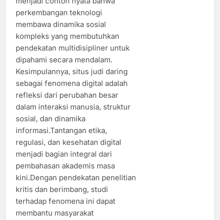
menjadi contoh nyata bahwa
perkembangan teknologi
membawa dinamika sosial
kompleks yang membutuhkan
pendekatan multidisipliner untuk
dipahami secara mendalam.
Kesimpulannya, situs judi daring
sebagai fenomena digital adalah
refleksi dari perubahan besar
dalam interaksi manusia, struktur
sosial, dan dinamika
informasi.Tantangan etika,
regulasi, dan kesehatan digital
menjadi bagian integral dari
pembahasan akademis masa
kini.Dengan pendekatan penelitian
kritis dan berimbang, studi
terhadap fenomena ini dapat
membantu masyarakat