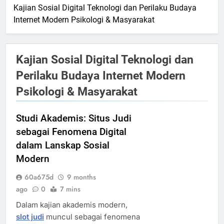
Kajian Sosial Digital Teknologi dan Perilaku Budaya
Internet Modern Psikologi & Masyarakat
Kajian Sosial Digital Teknologi dan
Perilaku Budaya Internet Modern
Psikologi & Masyarakat
Studi Akademis: Situs Judi
sebagai Fenomena Digital
dalam Lanskap Sosial
Modern
60a675d
9 months
ago
0
7 mins
Dalam kajian akademis modern,
slot judi
muncul sebagai fenomena