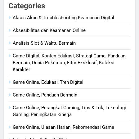
Categories
Akses Akun & Troubleshooting Keamanan Digital
Aksesibilitas dan Keamanan Online
Analisis Slot & Waktu Bermain
Game Digital, Konten Edukasi, Strategi Game, Panduan
Bermain, Dunia Pokémon, Fitur Eksklusif, Koleksi
Karakter
Game Online, Edukasi, Tren Digital
Game Online, Panduan Bermain
Game Online, Perangkat Gaming, Tips & Trik, Teknologi
Gaming, Peningkatan Kinerja
Game Online, Ulasan Harian, Rekomendasi Game