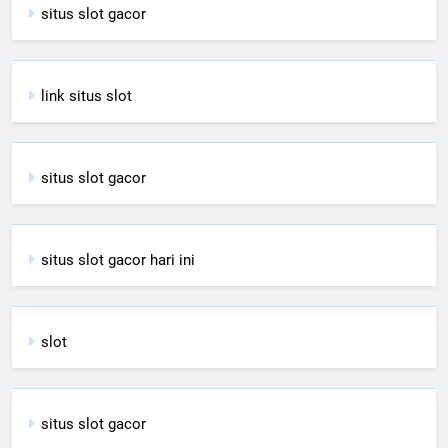
situs slot gacor
link situs slot
situs slot gacor
situs slot gacor hari ini
slot
situs slot gacor