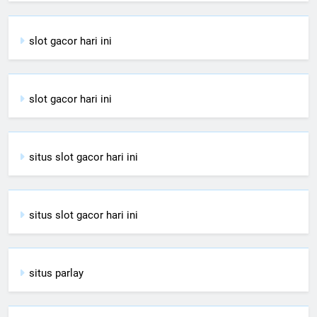
slot gacor hari ini
slot gacor hari ini
situs slot gacor hari ini
situs slot gacor hari ini
situs parlay