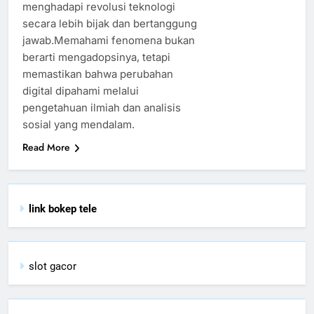
menghadapi revolusi teknologi
secara lebih bijak dan bertanggung
jawab.Memahami fenomena bukan
berarti mengadopsinya, tetapi
memastikan bahwa perubahan
digital dipahami melalui
pengetahuan ilmiah dan analisis
sosial yang mendalam.
Read More
link bokep tele
slot gacor