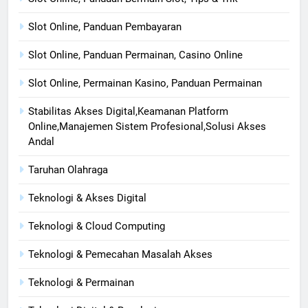
Slot Online, Panduan Pembayaran
Slot Online, Panduan Permainan, Casino Online
Slot Online, Permainan Kasino, Panduan Permainan
Stabilitas Akses Digital,Keamanan Platform
Online,Manajemen Sistem Profesional,Solusi Akses
Andal
Taruhan Olahraga
Teknologi & Akses Digital
Teknologi & Cloud Computing
Teknologi & Pemecahan Masalah Akses
Teknologi & Permainan