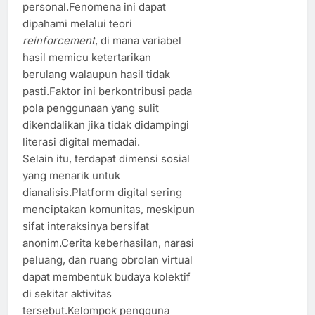
personal.Fenomena ini dapat
dipahami melalui teori
reinforcement
, di mana variabel
hasil memicu ketertarikan
berulang walaupun hasil tidak
pasti.Faktor ini berkontribusi pada
pola penggunaan yang sulit
dikendalikan jika tidak didampingi
literasi digital memadai.
Selain itu, terdapat dimensi sosial
yang menarik untuk
dianalisis.Platform digital sering
menciptakan komunitas, meskipun
sifat interaksinya bersifat
anonim.Cerita keberhasilan, narasi
peluang, dan ruang obrolan virtual
dapat membentuk budaya kolektif
di sekitar aktivitas
tersebut.Kelompok pengguna