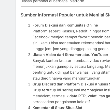
ulasan personal di berbagai platform.
Sumber Informasi Populer untuk Menilai Sl
Forum Diskusi dan Komunitas Online
Platform seperti Kaskus, Reddit, hingga ko
Facebook menjadi tempat favorit pemain be
sini, kamu bisa menemukan rekomendasi har
hingga jam-jam yang dianggap paling gacor.
Ulasan Video dari Streamer atau YouTuber
Banyak konten kreator membuat video review
menunjukkan gameplay secara langsung. Me
penting untuk diingat bahwa hasil yang ditamp
atau diedit hanya yang menguntungkan.
Grup Discord dan Platform Diskusi Khusus 
Grup tertutup ini sering kali membagikan ins
mendalam, termasuk
data RTP
,
volatilitas 
berdasarkan pengalaman kolektif.
Komentar di Situs-Situs Slot