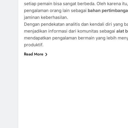
setiap pemain bisa sangat berbeda. Oleh karena it
pengalaman orang lain sebagai
bahan pertimbang
jaminan keberhasilan.
Dengan pendekatan analitis dan kendali diri yang b
menjadikan informasi dari komunitas sebagai
alat 
mendapatkan pengalaman bermain yang lebih men
produktif.
Read More