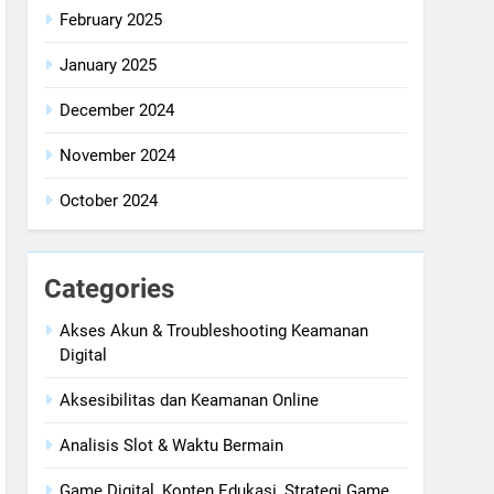
February 2025
January 2025
December 2024
November 2024
October 2024
Categories
Akses Akun & Troubleshooting Keamanan
Digital
Aksesibilitas dan Keamanan Online
Analisis Slot & Waktu Bermain
Game Digital, Konten Edukasi, Strategi Game,