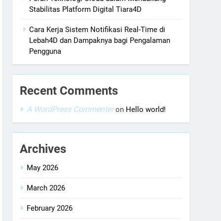
Stabilitas Platform Digital Tiara4D
Cara Kerja Sistem Notifikasi Real-Time di
Lebah4D dan Dampaknya bagi Pengalaman
Pengguna
Recent Comments
A WordPress Commenter
on
Hello world!
Archives
May 2026
March 2026
February 2026