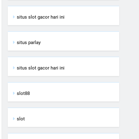
situs slot gacor hari ini
situs parlay
situs slot gacor hari ini
slot88
slot