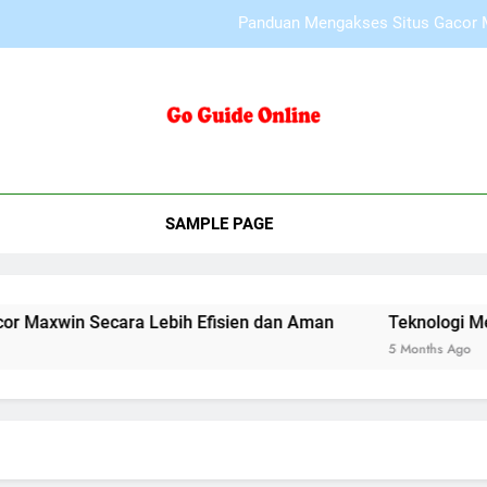
Panduan Mengakses Situs Gacor M
Teknologi Media sebagai P
Peran Teknologi Cloud dalam Mendukun
Guide Online
Panduan Aks
Online Menyajikan Panduan Dan Informasi Terbaru Untuk Komun
Panduan Mengakses Situs Gacor M
SAMPLE PAGE
Teknologi Media sebagai P
Peran Teknologi Cloud dalam Mendukun
ecara Lebih Efisien dan Aman
Teknologi Media sebagai 
5 Months Ago