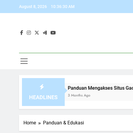
Skip
August 8, 2026
10:36:31 AM
to
content
Go 
Go Guide 
 Tanpa Ribet
Panduan Mengakses Situs Gacor Maxwin S
3 Months Ago
HEADLINES
Home
Panduan & Edukasi