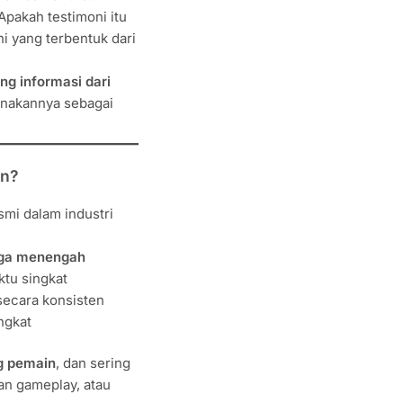
Apakah testimoni itu
ni yang terbentuk dari
ng informasi dari
unakannya sebagai
in?
esmi dalam industri
gga menengah
tu singkat
ecara konsisten
ngkat
g pemain
, dan sering
an gameplay, atau