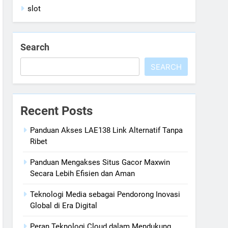
slot
Search
SEARCH
Recent Posts
Panduan Akses LAE138 Link Alternatif Tanpa
Ribet
Panduan Mengakses Situs Gacor Maxwin
Secara Lebih Efisien dan Aman
Teknologi Media sebagai Pendorong Inovasi
Global di Era Digital
Peran Teknologi Cloud dalam Mendukung