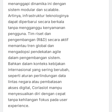
menanggapi dinamika ini dengan
sistem modular dan scalable.
Artinya, infrastruktur teknologinya
dapat diperbarui secara berkala
tanpa mengganggu kenyamanan
pengguna. Tim riset dan
pengembangan (R&D) secara aktif
memantau tren global dan
mengadopsi pendekatan agile
dalam pengembangan sistem.
Bahkan dalam konteks kebijakan
internasional yang sering berubah,
seperti aturan perlindungan data
lintas negara atau pembatasan
akses digital, Corlaslot mampu
menyesuaikan diri dengan cepat
tanpa kehilangan fokus pada user
experience.