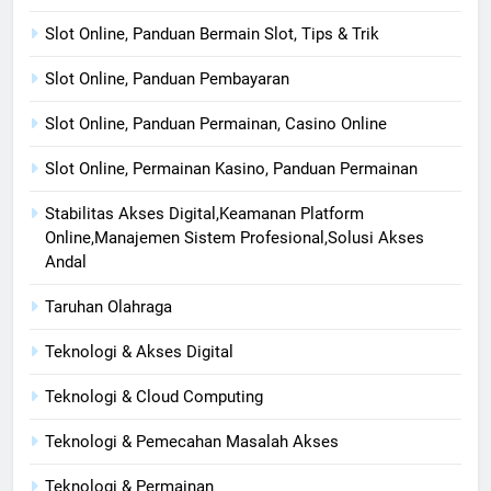
Slot Online, Panduan Bermain Slot, Tips & Trik
Slot Online, Panduan Pembayaran
Slot Online, Panduan Permainan, Casino Online
Slot Online, Permainan Kasino, Panduan Permainan
Stabilitas Akses Digital,Keamanan Platform
Online,Manajemen Sistem Profesional,Solusi Akses
Andal
Taruhan Olahraga
Teknologi & Akses Digital
Teknologi & Cloud Computing
Teknologi & Pemecahan Masalah Akses
Teknologi & Permainan