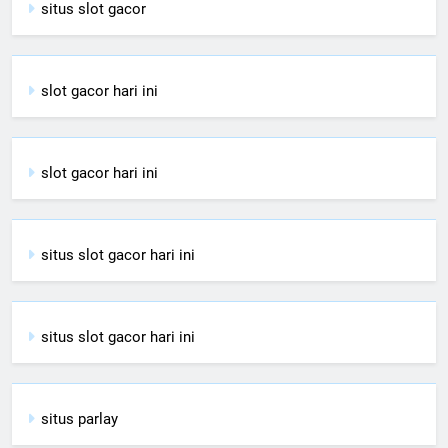
situs slot gacor
slot gacor hari ini
slot gacor hari ini
situs slot gacor hari ini
situs slot gacor hari ini
situs parlay