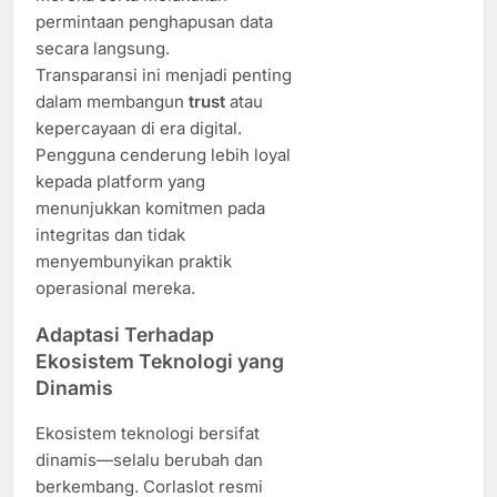
permintaan penghapusan data
secara langsung.
Transparansi ini menjadi penting
dalam membangun
trust
atau
kepercayaan di era digital.
Pengguna cenderung lebih loyal
kepada platform yang
menunjukkan komitmen pada
integritas dan tidak
menyembunyikan praktik
operasional mereka.
Adaptasi Terhadap
Ekosistem Teknologi yang
Dinamis
Ekosistem teknologi bersifat
dinamis—selalu berubah dan
berkembang. Corlaslot resmi