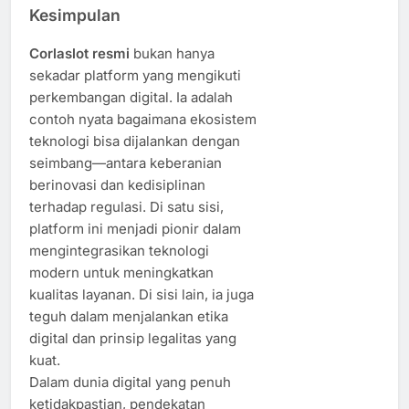
Kesimpulan
Corlaslot resmi
bukan hanya
sekadar platform yang mengikuti
perkembangan digital. Ia adalah
contoh nyata bagaimana ekosistem
teknologi bisa dijalankan dengan
seimbang—antara keberanian
berinovasi dan kedisiplinan
terhadap regulasi. Di satu sisi,
platform ini menjadi pionir dalam
mengintegrasikan teknologi
modern untuk meningkatkan
kualitas layanan. Di sisi lain, ia juga
teguh dalam menjalankan etika
digital dan prinsip legalitas yang
kuat.
Dalam dunia digital yang penuh
ketidakpastian, pendekatan