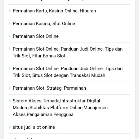
Permainan Kartu, Kasino Online, Hiburan
Permainan Kasino, Slot Online
Permainan Slot Online
Permainan Slot Online, Panduan Judi Online, Tips dan
Trik Slot, Fitur Bonus Slot
Permainan Slot Online, Panduan Judi Online, Tips dan
Trik Slot, Situs Slot dengan Transaksi Mudah
Permainan Slot, Strategi Permainan
Sistem Akses Terpadu,Infrastruktur Digital
Modern,Stabilitas Platform Online,Manajemen
Akses,Pengalaman Pengguna
situs judi slot online