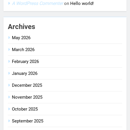
A WordPress Commenter
on
Hello world!
Archives
May 2026
March 2026
February 2026
January 2026
December 2025
November 2025
October 2025
September 2025