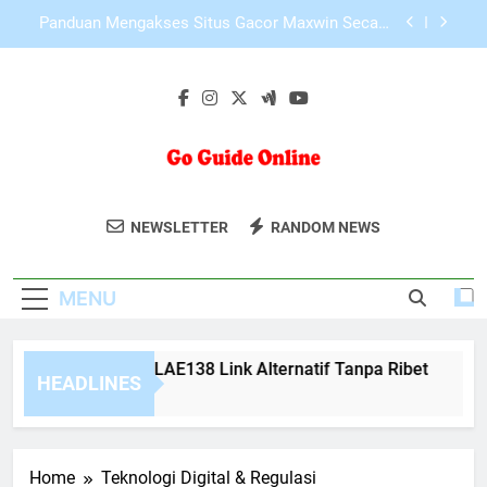
Skip
Panduan Mengakses Situs Gacor Maxwin Secara
Lebih Efisien dan Aman
to
content
Teknologi Media sebagai Pendorong Inovasi
Global di Era Digital
Peran Teknologi Cloud dalam Mendukung
Stabilitas Platform Digital Tiara4D
Panduan Akses LAE138 Link Alternatif Tanpa
Ribet
Go Guide
Panduan Mengakses Situs Gacor Maxwin Secara
Go Guide Online Menyajikan Panduan
Lebih Efisien dan Aman
NEWSLETTER
RANDOM NEWS
Online
Dan Informasi Terbaru Untuk Komunitas
Teknologi Media sebagai Pendorong Inovasi
Lokal, Termasuk Kegiatan, Acara, Dan
Global di Era Digital
MENU
Layanan.
Peran Teknologi Cloud dalam Mendukung
Stabilitas Platform Digital Tiara4D
Panduan Akses LAE138 Link Alternatif Tanpa Ribet
Pan
HEADLINES
3 Months Ago
3 Mo
Home
Teknologi Digital & Regulasi