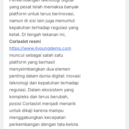
yang pesat telah memaksa banyak
platform untuk terus berinovasi,
namun di sisi lain juga menuntut
kepatuhan terhadap regulasi yang
ketat. Di tengah tekanan ini,
Corlaslot resmi
https://www.ilyoungdems.com
muncul sebagai salah satu
platform yang berhasil
menyeimbangkan dua elemen
penting dalam dunia digital: inovasi
teknologi dan kepatuhan terhadap
regulasi. Dalam ekosistem yang
kompleks dan terus berubah,
posisi Corlaslot menjadi menarik
untuk dikaji karena mampu
menggabungkan kecepatan
perkembangan dengan tata kelola