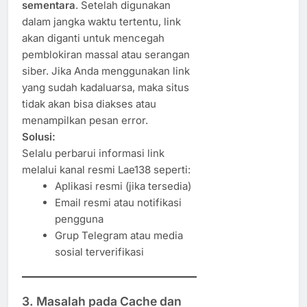
sementara
. Setelah digunakan
dalam jangka waktu tertentu, link
akan diganti untuk mencegah
pemblokiran massal atau serangan
siber. Jika Anda menggunakan link
yang sudah kadaluarsa, maka situs
tidak akan bisa diakses atau
menampilkan pesan error.
Solusi:
Selalu perbarui informasi link
melalui kanal resmi Lae138 seperti:
Aplikasi resmi (jika tersedia)
Email resmi atau notifikasi
pengguna
Grup Telegram atau media
sosial terverifikasi
3. Masalah pada Cache dan