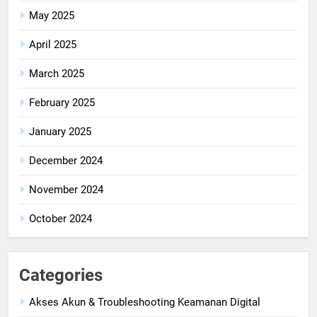
May 2025
April 2025
March 2025
February 2025
January 2025
December 2024
November 2024
October 2024
Categories
Akses Akun & Troubleshooting Keamanan Digital