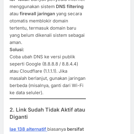
menggunakan sistem
DNS filtering
atau
firewall jaringan
yang secara
otomatis memblokir domain
tertentu, termasuk domain baru
yang belum dikenali sistem sebagai
aman.
Solusi:
Coba ubah DNS ke versi publik
seperti Google (8.8.8.8 / 8.8.4.4)
atau Cloudflare (1.1.1.1). Jika
masalah berlanjut, gunakan jaringan
berbeda (misalnya, ganti dari Wi-Fi
ke data seluler).
2. Link Sudah Tidak Aktif atau
Diganti
lae 138 alternatif
biasanya
bersifat