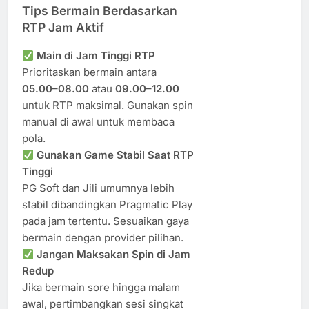
Tips Bermain Berdasarkan
RTP Jam Aktif
Main di Jam Tinggi RTP
Prioritaskan bermain antara
05.00–08.00
atau
09.00–12.00
untuk RTP maksimal. Gunakan spin
manual di awal untuk membaca
pola.
Gunakan Game Stabil Saat RTP
Tinggi
PG Soft dan Jili umumnya lebih
stabil dibandingkan Pragmatic Play
pada jam tertentu. Sesuaikan gaya
bermain dengan provider pilihan.
Jangan Maksakan Spin di Jam
Redup
Jika bermain sore hingga malam
awal, pertimbangkan sesi singkat