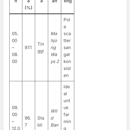
n
a
a
an
ting
(%)
Pol
a
05.
Ma
sca
00
hjo
tter
Tin
–
97.1
ng
san
ggi
08.
Wa
gat
00
ys 2
kon
sist
en
Ide
al
unt
09.
uk
Wil
00
far
96.
Sta
d
–
min
7
bil
Ban
12.0
g