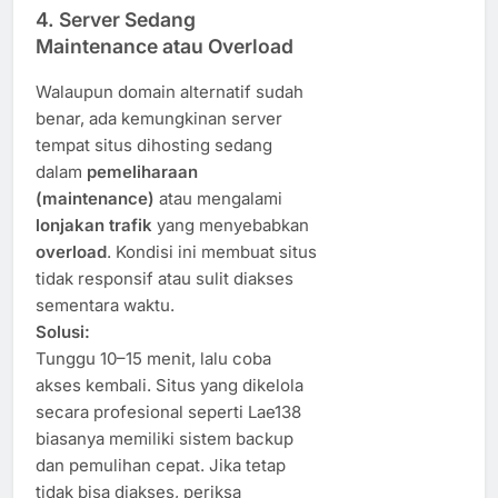
4. Server Sedang
Maintenance atau Overload
Walaupun domain alternatif sudah
benar, ada kemungkinan server
tempat situs dihosting sedang
dalam
pemeliharaan
(maintenance)
atau mengalami
lonjakan trafik
yang menyebabkan
overload
. Kondisi ini membuat situs
tidak responsif atau sulit diakses
sementara waktu.
Solusi:
Tunggu 10–15 menit, lalu coba
akses kembali. Situs yang dikelola
secara profesional seperti Lae138
biasanya memiliki sistem backup
dan pemulihan cepat. Jika tetap
tidak bisa diakses, periksa