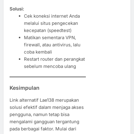
Solusi:
Cek koneksi internet Anda
melalui situs pengecekan
kecepatan (speedtest)
Matikan sementara VPN,
firewall, atau antivirus, lalu
coba kembali
Restart router dan perangkat
sebelum mencoba ulang
Kesimpulan
Link alternatif Lae138 merupakan
solusi efektif dalam menjaga akses
pengguna, namun tetap bisa
mengalami gangguan tergantung
pada berbagai faktor. Mulai dari