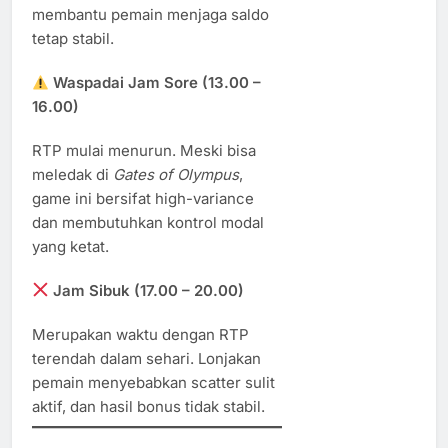
membantu pemain menjaga saldo
tetap stabil.
Waspadai Jam Sore (13.00 –
16.00)
RTP mulai menurun. Meski bisa
meledak di
Gates of Olympus
,
game ini bersifat high-variance
dan membutuhkan kontrol modal
yang ketat.
Jam Sibuk (17.00 – 20.00)
Merupakan waktu dengan RTP
terendah dalam sehari. Lonjakan
pemain menyebabkan scatter sulit
aktif, dan hasil bonus tidak stabil.