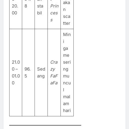
aka
20.
8
sta
Prin
n
00
bil
ces
sca
s
tter
Min
i
ga
me
21.0
Cra
seri
0 –
96.
Sed
zy
ng
01.0
5
ang
FaF
mu
0
aFa
ncu
l
mal
am
hari