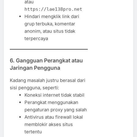
atau
https://lae138pro.net
Hindari mengklik link dari
grup terbuka, komentar
anonim, atau situs tidak
terpercaya
6. Gangguan Perangkat atau
Jaringan Pengguna
Kadang masalah justru berasal dari
sisi pengguna, seperti:
Koneksi internet tidak stabil
Perangkat menggunakan
pengaturan proxy yang salah
Antivirus atau firewall lokal
memblokir akses situs
tertentu