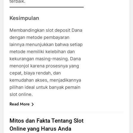
terbaik.
Kesimpulan
Membandingkan slot deposit Dana
dengan metode pembayaran
lainnya menunjukkan bahwa setiap
metode memiliki kelebihan dan
kekurangan masing-masing. Dana
menonjol karena prosesnya yang
cepat, biaya rendah, dan
kemudahan akses, menjadikannya
pilihan ideal untuk banyak pemain
slot online.
Read More
Mitos dan Fakta Tentang Slot
Online yang Harus Anda