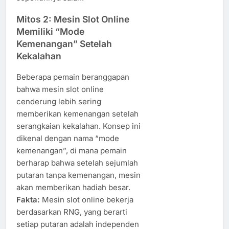
Mitos 2: Mesin Slot Online
Memiliki “Mode
Kemenangan” Setelah
Kekalahan
Beberapa pemain beranggapan
bahwa mesin slot online
cenderung lebih sering
memberikan kemenangan setelah
serangkaian kekalahan. Konsep ini
dikenal dengan nama “mode
kemenangan”, di mana pemain
berharap bahwa setelah sejumlah
putaran tanpa kemenangan, mesin
akan memberikan hadiah besar.
Fakta:
Mesin slot online bekerja
berdasarkan RNG, yang berarti
setiap putaran adalah independen