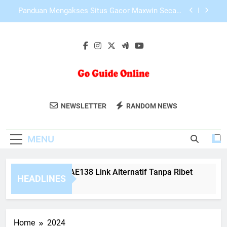
Skip
Teknologi Media sebagai Pendorong Inovasi
to
Global di Era Digital
content
Peran Teknologi Cloud dalam Mendukung
Stabilitas Platform Digital Tiara4D
Panduan Akses LAE138 Link Alternatif Tanpa
Ribet
Panduan Mengakses Situs Gacor Maxwin Secara
Lebih Efisien dan Aman
Go Guide
Go Guide Online Menyajikan Panduan
Teknologi Media sebagai Pendorong Inovasi
NEWSLETTER
RANDOM NEWS
Global di Era Digital
Online
Dan Informasi Terbaru Untuk Komunitas
Peran Teknologi Cloud dalam Mendukung
Lokal, Termasuk Kegiatan, Acara, Dan
Stabilitas Platform Digital Tiara4D
MENU
Layanan.
nduan Akses LAE138 Link Alternatif Tanpa Ribet
Pandua
HEADLINES
Months Ago
3 Month
Home
2024