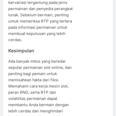
bervariasi tergantung pada jenis
permainan dan penyedia perangkat
lunak. Sebelum bermain, penting
untuk memeriksa RTP yang tertera
pada informasi permainan untuk
membuat keputusan yang lebih
cerdas.
Kesimpulan
Ada banyak mitos yang beredar
seputar permainan slot online, dan
penting bagi pemain untuk
memisahkan fakta dari fiksi.
Memahami cara kerja mesin slot,
peran RNG, serta RTP dan
volatilitas permainan dapat
membantu Anda bermain dengan
lebih cerdas dan menghindari