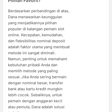
Pilihan Favorit?
Berdasarkan perbandingan di atas,
Dana menawarkan keunggulan
yang menjadikannya pilihan
populer di kalangan pemain slot
online. Kecepatan, kemudahan,
dan fleksibilitas nominal deposit
adalah faktor utama yang membuat
metode ini sangat diminati.
Namun, penting untuk memahami
kebutuhan pribadi Anda dan
memilih metode yang paling
sesuai. Jika Anda sering bermain
dengan nominal besar, transfer
bank atau kartu kredit mungkin
lebih cocok. Sebaliknya, untuk
pemain dengan anggaran kecil
atau pemula, Dana adalah solusi