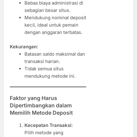
Bebas biaya administrasi di
sebagian besar situs.
Mendukung nominal deposit
kecil, ideal untuk pemain
dengan anggaran terbatas.
Kekurangan:
Batasan saldo maksimal dan
transaksi harian.
Tidak semua situs
mendukung metode ini.
Faktor yang Harus
Dipertimbangkan dalam
Memilih Metode Deposit
Kecepatan Transaksi:
Pilih metode yang