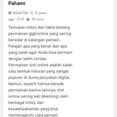
Pahami
60a675d
2 years
ago
0
10 mins
Temukan mitos dan fakta tentang
permainan
slot
online yang sering
beredar di kalangan pemain.
Pelajari apa yang benar dan apa
yang salah agar Anda bisa bermain
dengan lebih cerdas.
Permainan slot online adalah salah
satu bentuk hiburan yang sangat
populer di dunia perjudian digital.
Namun, seperti halnya banyak
permainan kasino lainnya, slot
online sering kali dikelilingi oleh
berbagai mitos dan
kesalahpahaman yang bisa
memengaruhi cara pemain