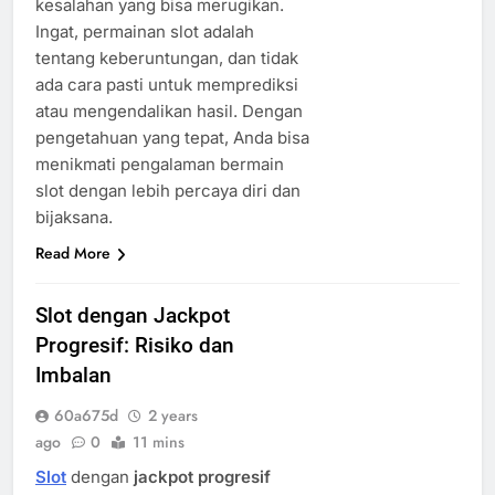
kesalahan yang bisa merugikan.
Ingat, permainan slot adalah
tentang keberuntungan, dan tidak
ada cara pasti untuk memprediksi
atau mengendalikan hasil. Dengan
pengetahuan yang tepat, Anda bisa
menikmati pengalaman bermain
slot dengan lebih percaya diri dan
bijaksana.
Read More
Slot dengan Jackpot
Progresif: Risiko dan
Imbalan
60a675d
2 years
ago
0
11 mins
Slot
dengan
jackpot progresif