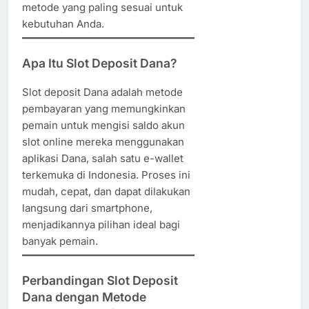
metode yang paling sesuai untuk
kebutuhan Anda.
Apa Itu Slot Deposit Dana?
Slot deposit Dana adalah metode
pembayaran yang memungkinkan
pemain untuk mengisi saldo akun
slot online mereka menggunakan
aplikasi Dana, salah satu e-wallet
terkemuka di Indonesia. Proses ini
mudah, cepat, dan dapat dilakukan
langsung dari smartphone,
menjadikannya pilihan ideal bagi
banyak pemain.
Perbandingan Slot Deposit
Dana dengan Metode