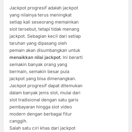
Jackpot progresif adalah jackpot
yang nilainya terus meningkat
setiap kali seseorang memainkan
slot tersebut, tetapi tidak menang
jackpot. Sebagian kecil dari setiap
taruhan yang dipasang oleh
pemain akan disumbangkan untuk
menaikkan nilai jackpot
. Ini berarti
semakin banyak orang yang
bermain, semakin besar pula
jackpot yang bisa dimenangkan.
Jackpot progresif dapat ditemukan
dalam banyak jenis slot, mulai dari
slot tradisional dengan satu garis
pembayaran hingga slot video
modern dengan berbagai fitur
canggih.
Salah satu ciri khas dari jackpot