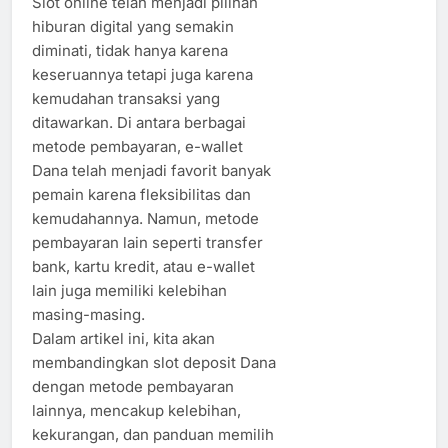
Slot online telah menjadi pilihan
hiburan digital yang semakin
diminati, tidak hanya karena
keseruannya tetapi juga karena
kemudahan transaksi yang
ditawarkan. Di antara berbagai
metode pembayaran, e-wallet
Dana telah menjadi favorit banyak
pemain karena fleksibilitas dan
kemudahannya. Namun, metode
pembayaran lain seperti transfer
bank, kartu kredit, atau e-wallet
lain juga memiliki kelebihan
masing-masing.
Dalam artikel ini, kita akan
membandingkan slot deposit Dana
dengan metode pembayaran
lainnya, mencakup kelebihan,
kekurangan, dan panduan memilih