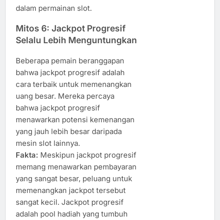
dalam permainan slot.
Mitos 6: Jackpot Progresif
Selalu Lebih Menguntungkan
Beberapa pemain beranggapan
bahwa jackpot progresif adalah
cara terbaik untuk memenangkan
uang besar. Mereka percaya
bahwa jackpot progresif
menawarkan potensi kemenangan
yang jauh lebih besar daripada
mesin slot lainnya.
Fakta:
Meskipun jackpot progresif
memang menawarkan pembayaran
yang sangat besar, peluang untuk
memenangkan jackpot tersebut
sangat kecil. Jackpot progresif
adalah pool hadiah yang tumbuh