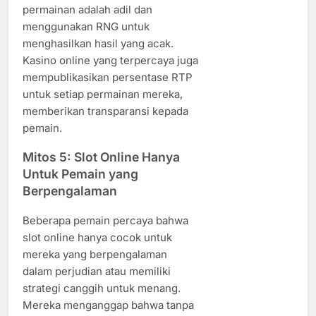
permainan adalah adil dan
menggunakan RNG untuk
menghasilkan hasil yang acak.
Kasino online yang terpercaya juga
mempublikasikan persentase RTP
untuk setiap permainan mereka,
memberikan transparansi kepada
pemain.
Mitos 5: Slot Online Hanya
Untuk Pemain yang
Berpengalaman
Beberapa pemain percaya bahwa
slot online hanya cocok untuk
mereka yang berpengalaman
dalam perjudian atau memiliki
strategi canggih untuk menang.
Mereka menganggap bahwa tanpa