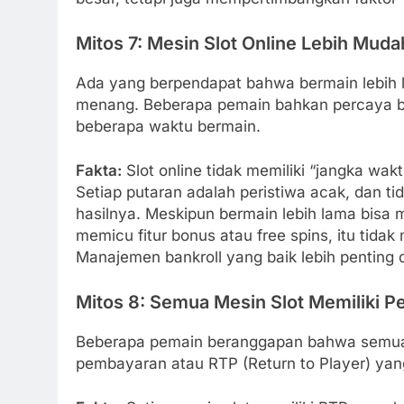
Mitos 7: Mesin Slot Online Lebih Mu
Ada yang berpendapat bahwa bermain lebih l
menang. Beberapa pemain bahkan percaya ba
beberapa waktu bermain.
Fakta:
Slot online tidak memiliki “jangka wak
Setiap putaran adalah peristiwa acak, dan 
hasilnya. Meskipun bermain lebih lama bisa
memicu fitur bonus atau free spins, itu tid
Manajemen bankroll yang baik lebih pentin
Mitos 8: Semua Mesin Slot Memiliki 
Beberapa pemain beranggapan bahwa semua mes
pembayaran atau RTP (Return to Player) ya