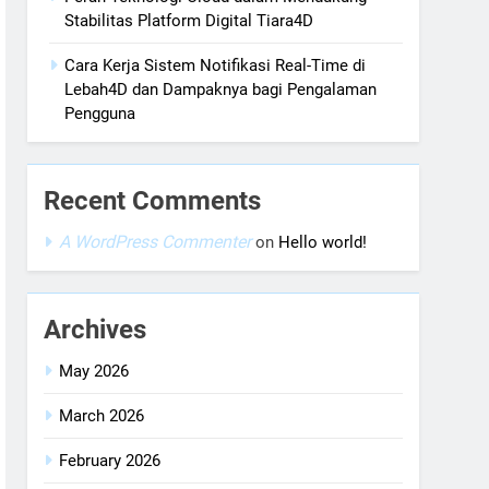
Stabilitas Platform Digital Tiara4D
Cara Kerja Sistem Notifikasi Real-Time di
Lebah4D dan Dampaknya bagi Pengalaman
Pengguna
Recent Comments
A WordPress Commenter
on
Hello world!
Archives
May 2026
March 2026
February 2026