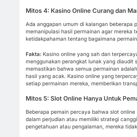
Mitos 4: Kasino Online Curang dan Man
Ada anggapan umum di kalangan beberapa p
memanipulasi hasil permainan agar mereka t
ketidakpahaman tentang bagaimana permainan
Fakta:
Kasino online yang sah dan terpercaya
menggunakan perangkat lunak yang diaudit s
memastikan bahwa semua permainan adalah
hasil yang acak. Kasino online yang terper
setiap permainan mereka, memberikan trans
Mitos 5: Slot Online Hanya Untuk Pe
Beberapa pemain percaya bahwa slot onlin
dalam perjudian atau memiliki strategi ca
pengetahuan atau pengalaman, mereka tidak