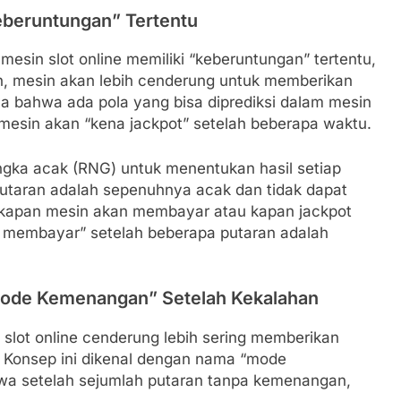
Keberuntungan” Tertentu
esin slot online memiliki “keberuntungan” tertentu,
n, mesin akan lebih cenderung untuk memberikan
 bahwa ada pola yang bisa diprediksi dalam mesin
esin akan “kena jackpot” setelah beberapa waktu.
gka acak (RNG) untuk menentukan hasil setiap
utaran adalah sepenuhnya acak dan tidak dapat
i kapan mesin akan membayar atau kapan jackpot
n membayar” setelah beberapa putaran adalah
 “Mode Kemenangan” Setelah Kekalahan
lot online cenderung lebih sering memberikan
 Konsep ini dikenal dengan nama “mode
wa setelah sejumlah putaran tanpa kemenangan,