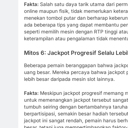
Fakta:
Salah satu daya tarik utama dari perm
online maupun fisik, tidak memerlukan keter
menekan tombol putar dan berharap keberun
ada beberapa tips yang dapat membantu pe
seperti memilih mesin dengan RTP tinggi ata
keterampilan atau pengalaman tidak menentu
Mitos 6: Jackpot Progresif Selalu Le
Beberapa pemain beranggapan bahwa jackpot
uang besar. Mereka percaya bahwa jackpot 
lebih besar daripada mesin slot lainnya.
Fakta:
Meskipun jackpot progresif memang 
untuk memenangkan jackpot tersebut sangat k
tumbuh seiring dengan bertambahnya taruha
berpartisipasi, semakin besar hadiah terse
jackpot ini sangat rendah, pemain harus berh
besar, tetapi juga mempertimbangkan faktor-f