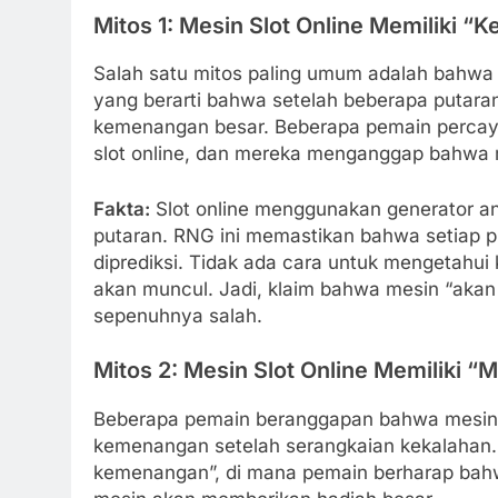
Mitos 1: Mesin Slot Online Memiliki “
Salah satu mitos paling umum adalah bahwa m
yang berarti bahwa setelah beberapa putara
kemenangan besar. Beberapa pemain percaya
slot online, dan mereka menganggap bahwa m
Fakta:
Slot online menggunakan generator an
putaran. RNG ini memastikan bahwa setiap p
diprediksi. Tidak ada cara untuk mengetahu
akan muncul. Jadi, klaim bahwa mesin “aka
sepenuhnya salah.
Mitos 2: Mesin Slot Online Memiliki
Beberapa pemain beranggapan bahwa mesin s
kemenangan setelah serangkaian kekalahan.
kemenangan”, di mana pemain berharap bah