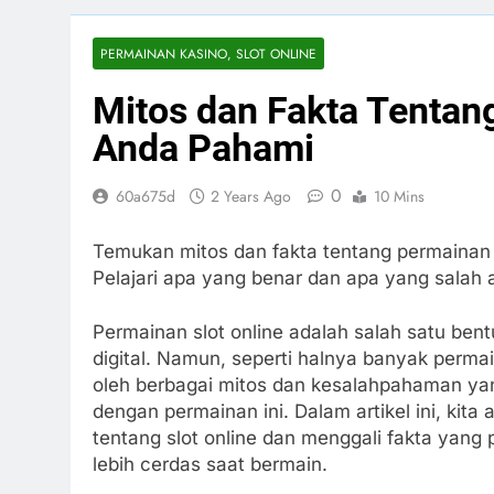
PERMAINAN KASINO, SLOT ONLINE
Mitos dan Fakta Tentang
Anda Pahami
0
60a675d
2 Years Ago
10 Mins
Temukan mitos dan fakta tentang permaina
Pelajari apa yang benar dan apa yang salah 
Permainan slot online adalah salah satu bent
digital. Namun, seperti halnya banyak permaina
oleh berbagai mitos dan kesalahpahaman ya
dengan permainan ini. Dalam artikel ini, ki
tentang slot online dan menggali fakta yan
lebih cerdas saat bermain.