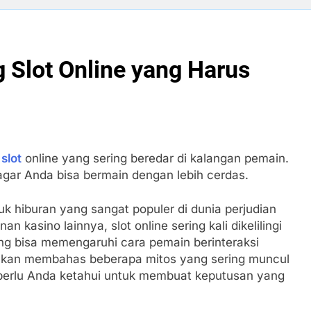
 Slot Online yang Harus
n
slot
online yang sering beredar di kalangan pemain.
agar Anda bisa bermain dengan lebih cerdas.
uk hiburan yang sangat populer di dunia perjudian
n kasino lainnya, slot online sering kali dikelilingi
ng bisa memengaruhi cara pemain berinteraksi
ta akan membahas beberapa mitos yang sering muncul
g perlu Anda ketahui untuk membuat keputusan yang