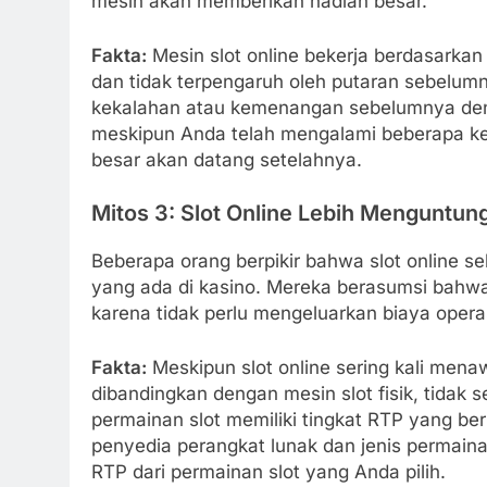
mesin akan memberikan hadiah besar.
Fakta:
Mesin slot online bekerja berdasarkan
dan tidak terpengaruh oleh putaran sebelumn
kekalahan atau kemenangan sebelumnya denga
meskipun Anda telah mengalami beberapa k
besar akan datang setelahnya.
Mitos 3: Slot Online Lebih Menguntung
Beberapa orang berpikir bahwa slot online se
yang ada di kasino. Mereka berasumsi bahwa 
karena tidak perlu mengeluarkan biaya operas
Fakta:
Meskipun slot online sering kali mena
dibandingkan dengan mesin slot fisik, tidak 
permainan slot memiliki tingkat RTP yang be
penyedia perangkat lunak dan jenis permaina
RTP dari permainan slot yang Anda pilih.