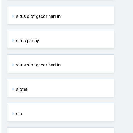
situs slot gacor hari ini
situs parlay
situs slot gacor hari ini
slot88
slot