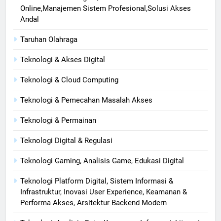
Online,Manajemen Sistem Profesional,Solusi Akses
Andal
Taruhan Olahraga
Teknologi & Akses Digital
Teknologi & Cloud Computing
Teknologi & Pemecahan Masalah Akses
Teknologi & Permainan
Teknologi Digital & Regulasi
Teknologi Gaming, Analisis Game, Edukasi Digital
Teknologi Platform Digital, Sistem Informasi &
Infrastruktur, Inovasi User Experience, Keamanan &
Performa Akses, Arsitektur Backend Modern