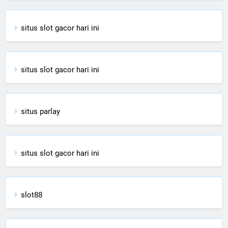
situs slot gacor hari ini
situs slot gacor hari ini
situs parlay
situs slot gacor hari ini
slot88