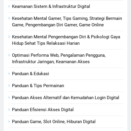
Keamanan Sistem & Infrastruktur Digital
Kesehatan Mental Gamer, Tips Gaming, Strategi Bermain
Game, Pengembangan Diri Gamer, Game Online
Kesehatan Mental Pengembangan Diri & Psikologi Gaya
Hidup Sehat Tips Relaksasi Harian
Optimasi Performa Web, Pengalaman Pengguna,
Infrastruktur Jaringan, Keamanan Akses
Panduan & Edukasi
Panduan & Tips Permainan
Panduan Akses Alternatif dan Kemudahan Login Digital
Panduan Efisiensi Akses Digital
Panduan Game, Slot Online, Hiburan Digital