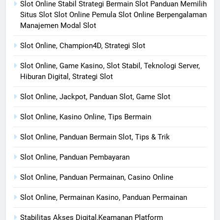
Slot Online Stabil Strategi Bermain Slot Panduan Memilih
Situs Slot Slot Online Pemula Slot Online Berpengalaman
Manajemen Modal Slot
Slot Online, Champion4D, Strategi Slot
Slot Online, Game Kasino, Slot Stabil, Teknologi Server,
Hiburan Digital, Strategi Slot
Slot Online, Jackpot, Panduan Slot, Game Slot
Slot Online, Kasino Online, Tips Bermain
Slot Online, Panduan Bermain Slot, Tips & Trik
Slot Online, Panduan Pembayaran
Slot Online, Panduan Permainan, Casino Online
Slot Online, Permainan Kasino, Panduan Permainan
Stabilitas Akses Digital,Keamanan Platform