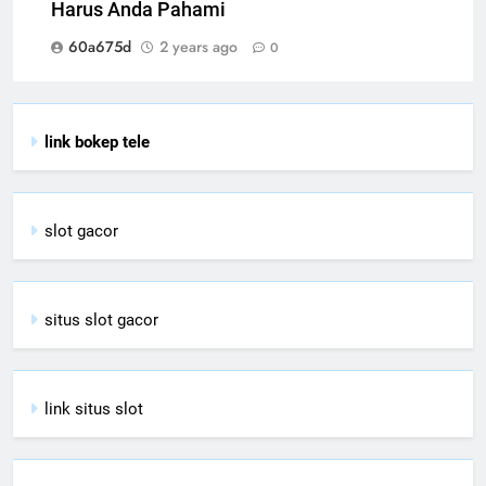
Harus Anda Pahami
60a675d
2 years ago
0
link bokep tele
slot gacor
situs slot gacor
link situs slot