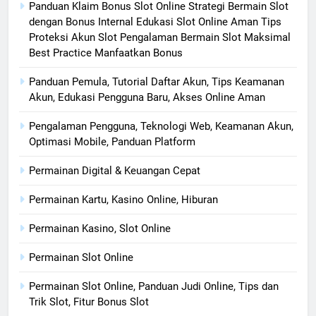
Panduan Klaim Bonus Slot Online Strategi Bermain Slot
dengan Bonus Internal Edukasi Slot Online Aman Tips
Proteksi Akun Slot Pengalaman Bermain Slot Maksimal
Best Practice Manfaatkan Bonus
Panduan Pemula, Tutorial Daftar Akun, Tips Keamanan
Akun, Edukasi Pengguna Baru, Akses Online Aman
Pengalaman Pengguna, Teknologi Web, Keamanan Akun,
Optimasi Mobile, Panduan Platform
Permainan Digital & Keuangan Cepat
Permainan Kartu, Kasino Online, Hiburan
Permainan Kasino, Slot Online
Permainan Slot Online
Permainan Slot Online, Panduan Judi Online, Tips dan
Trik Slot, Fitur Bonus Slot