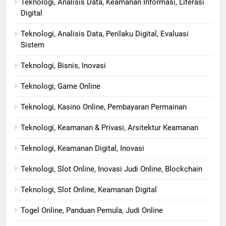
Teknologi, Analisis Data, Keamanan Informasi, Literasi
Digital
Teknologi, Analisis Data, Perilaku Digital, Evaluasi
Sistem
Teknologi, Bisnis, Inovasi
Teknologi, Game Online
Teknologi, Kasino Online, Pembayaran Permainan
Teknologi, Keamanan & Privasi, Arsitektur Keamanan
Teknologi, Keamanan Digital, Inovasi
Teknologi, Slot Online, Inovasi Judi Online, Blockchain
Teknologi, Slot Online, Keamanan Digital
Togel Online, Panduan Pemula, Judi Online