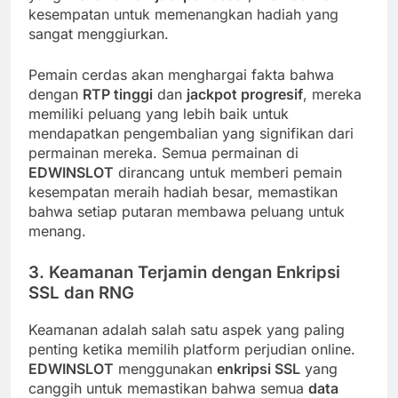
kesempatan untuk memenangkan hadiah yang
sangat menggiurkan.
Pemain cerdas akan menghargai fakta bahwa
dengan
RTP tinggi
dan
jackpot progresif
, mereka
memiliki peluang yang lebih baik untuk
mendapatkan pengembalian yang signifikan dari
permainan mereka. Semua permainan di
EDWINSLOT
dirancang untuk memberi pemain
kesempatan meraih hadiah besar, memastikan
bahwa setiap putaran membawa peluang untuk
menang.
3.
Keamanan Terjamin dengan Enkripsi
SSL dan RNG
Keamanan adalah salah satu aspek yang paling
penting ketika memilih platform perjudian online.
EDWINSLOT
menggunakan
enkripsi SSL
yang
canggih untuk memastikan bahwa semua
data