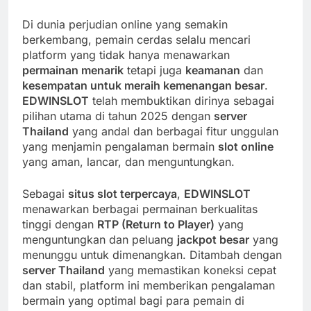
Di dunia perjudian online yang semakin
berkembang, pemain cerdas selalu mencari
platform yang tidak hanya menawarkan
permainan menarik
tetapi juga
keamanan
dan
kesempatan untuk meraih kemenangan besar
.
EDWINSLOT
telah membuktikan dirinya sebagai
pilihan utama di tahun 2025 dengan
server
Thailand
yang andal dan berbagai fitur unggulan
yang menjamin pengalaman bermain
slot online
yang aman, lancar, dan menguntungkan.
Sebagai
situs slot terpercaya
,
EDWINSLOT
menawarkan berbagai permainan berkualitas
tinggi dengan
RTP (Return to Player)
yang
menguntungkan dan peluang
jackpot besar
yang
menunggu untuk dimenangkan. Ditambah dengan
server Thailand
yang memastikan koneksi cepat
dan stabil, platform ini memberikan pengalaman
bermain yang optimal bagi para pemain di