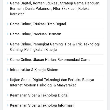
Game Digital, Konten Edukasi, Strategi Game, Panduan
Bermain, Dunia Pokémon, Fitur Eksklusif, Koleksi
Karakter
Game Online, Edukasi, Tren Digital
Game Online, Panduan Bermain
Game Online, Perangkat Gaming, Tips & Trik, Teknologi
Gaming, Peningkatan Kinerja
Game Online, Ulasan Harian, Rekomendasi Game
Infrastruktur & Kinerja Sistem
Kajian Sosial Digital Teknologi dan Perilaku Budaya
Internet Modern Psikologi & Masyarakat
Keamanan Siber & Teknologi Digital
Keamanan Siber & Teknologi Informasi