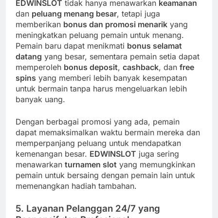
EDWINSLOT
tidak hanya menawarkan
keamanan
dan
peluang menang besar
, tetapi juga
memberikan
bonus dan promosi menarik
yang
meningkatkan peluang pemain untuk menang.
Pemain baru dapat menikmati
bonus selamat
datang
yang besar, sementara pemain setia dapat
memperoleh
bonus deposit
,
cashback
, dan
free
spins
yang memberi lebih banyak kesempatan
untuk bermain tanpa harus mengeluarkan lebih
banyak uang.
Dengan berbagai promosi yang ada, pemain
dapat memaksimalkan waktu bermain mereka dan
memperpanjang peluang untuk mendapatkan
kemenangan besar.
EDWINSLOT
juga sering
menawarkan
turnamen slot
yang memungkinkan
pemain untuk bersaing dengan pemain lain untuk
memenangkan hadiah tambahan.
5.
Layanan Pelanggan 24/7 yang