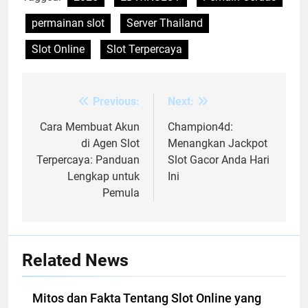
permainan slot
Server Thailand
Slot Online
Slot Terpercaya
Previous:
Next:
Post
navigation
Cara Membuat Akun
Champion4d:
di Agen Slot
Menangkan Jackpot
Terpercaya: Panduan
Slot Gacor Anda Hari
Lengkap untuk
Ini
Pemula
Related News
Mitos dan Fakta Tentang Slot Online yang