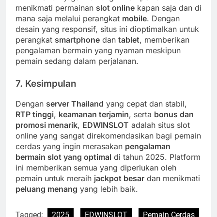
menikmati permainan
slot online
kapan saja dan di
mana saja melalui perangkat
mobile
. Dengan
desain yang responsif, situs ini dioptimalkan untuk
perangkat
smartphone
dan
tablet
, memberikan
pengalaman bermain yang nyaman meskipun
pemain sedang dalam perjalanan.
7.
Kesimpulan
Dengan
server Thailand
yang cepat dan stabil,
RTP tinggi
,
keamanan terjamin
, serta
bonus dan
promosi menarik
,
EDWINSLOT
adalah situs slot
online yang sangat direkomendasikan bagi pemain
cerdas yang ingin merasakan
pengalaman
bermain slot yang optimal
di tahun 2025. Platform
ini memberikan semua yang diperlukan oleh
pemain untuk meraih
jackpot besar
dan menikmati
peluang menang
yang lebih baik.
Tagged:
2025
EDWINSLOT
Pemain Cerdas