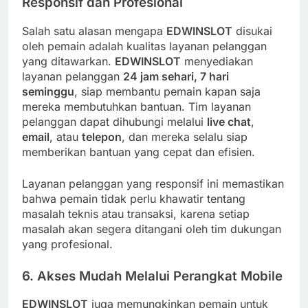
Responsif dan Profesional
Salah satu alasan mengapa
EDWINSLOT
disukai
oleh pemain adalah kualitas layanan pelanggan
yang ditawarkan.
EDWINSLOT
menyediakan
layanan pelanggan
24 jam sehari, 7 hari
seminggu
, siap membantu pemain kapan saja
mereka membutuhkan bantuan. Tim layanan
pelanggan dapat dihubungi melalui
live chat
,
email
, atau
telepon
, dan mereka selalu siap
memberikan bantuan yang cepat dan efisien.
Layanan pelanggan yang responsif ini memastikan
bahwa pemain tidak perlu khawatir tentang
masalah teknis atau transaksi, karena setiap
masalah akan segera ditangani oleh tim dukungan
yang profesional.
6.
Akses Mudah Melalui Perangkat Mobile
EDWINSLOT
juga memungkinkan pemain untuk