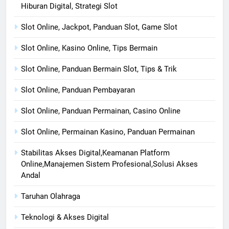
Hiburan Digital, Strategi Slot
Slot Online, Jackpot, Panduan Slot, Game Slot
Slot Online, Kasino Online, Tips Bermain
Slot Online, Panduan Bermain Slot, Tips & Trik
Slot Online, Panduan Pembayaran
Slot Online, Panduan Permainan, Casino Online
Slot Online, Permainan Kasino, Panduan Permainan
Stabilitas Akses Digital,Keamanan Platform
Online,Manajemen Sistem Profesional,Solusi Akses
Andal
Taruhan Olahraga
Teknologi & Akses Digital