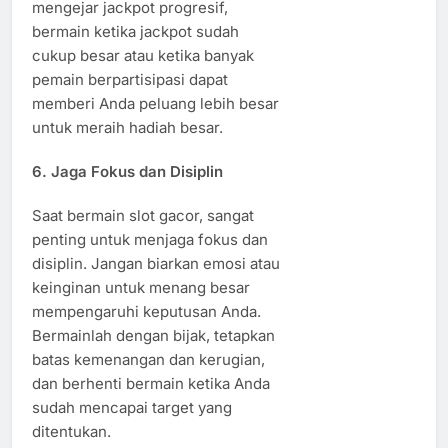
mengejar jackpot progresif,
bermain ketika jackpot sudah
cukup besar atau ketika banyak
pemain berpartisipasi dapat
memberi Anda peluang lebih besar
untuk meraih hadiah besar.
6.
Jaga Fokus dan Disiplin
Saat bermain slot gacor, sangat
penting untuk menjaga fokus dan
disiplin. Jangan biarkan emosi atau
keinginan untuk menang besar
mempengaruhi keputusan Anda.
Bermainlah dengan bijak, tetapkan
batas kemenangan dan kerugian,
dan berhenti bermain ketika Anda
sudah mencapai target yang
ditentukan.