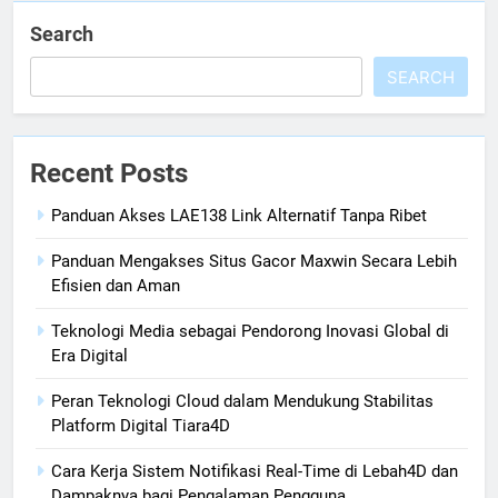
Search
SEARCH
Recent Posts
Panduan Akses LAE138 Link Alternatif Tanpa Ribet
Panduan Mengakses Situs Gacor Maxwin Secara Lebih
Efisien dan Aman
Teknologi Media sebagai Pendorong Inovasi Global di
Era Digital
Peran Teknologi Cloud dalam Mendukung Stabilitas
Platform Digital Tiara4D
Cara Kerja Sistem Notifikasi Real-Time di Lebah4D dan
Dampaknya bagi Pengalaman Pengguna