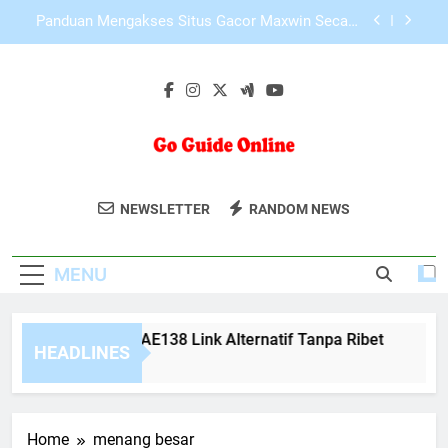
Skip
Teknologi Media sebagai Pendorong Inovasi
to
Global di Era Digital
content
Peran Teknologi Cloud dalam Mendukung
Stabilitas Platform Digital Tiara4D
Panduan Akses LAE138 Link Alternatif Tanpa
Ribet
Panduan Mengakses Situs Gacor Maxwin Secara
Lebih Efisien dan Aman
Go Guide
Go Guide Online Menyajikan Panduan
Teknologi Media sebagai Pendorong Inovasi
NEWSLETTER
RANDOM NEWS
Global di Era Digital
Online
Dan Informasi Terbaru Untuk Komunitas
Peran Teknologi Cloud dalam Mendukung
Lokal, Termasuk Kegiatan, Acara, Dan
Stabilitas Platform Digital Tiara4D
MENU
Layanan.
anduan Akses LAE138 Link Alternatif Tanpa Ribet
Pandu
HEADLINES
 Months Ago
3 Mont
Home
menang besar