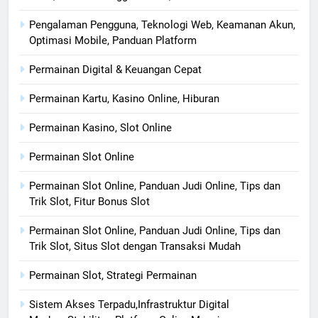
Pengalaman Pengguna, Teknologi Web, Keamanan Akun,
Optimasi Mobile, Panduan Platform
Permainan Digital & Keuangan Cepat
Permainan Kartu, Kasino Online, Hiburan
Permainan Kasino, Slot Online
Permainan Slot Online
Permainan Slot Online, Panduan Judi Online, Tips dan
Trik Slot, Fitur Bonus Slot
Permainan Slot Online, Panduan Judi Online, Tips dan
Trik Slot, Situs Slot dengan Transaksi Mudah
Permainan Slot, Strategi Permainan
Sistem Akses Terpadu,Infrastruktur Digital