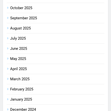
October 2025
September 2025
August 2025
July 2025
June 2025
May 2025
April 2025
March 2025
February 2025
January 2025
December 2024