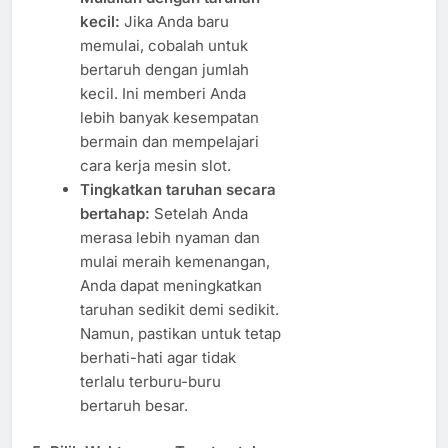
kecil:
Jika Anda baru
memulai, cobalah untuk
bertaruh dengan jumlah
kecil. Ini memberi Anda
lebih banyak kesempatan
bermain dan mempelajari
cara kerja mesin slot.
Tingkatkan taruhan secara
bertahap:
Setelah Anda
merasa lebih nyaman dan
mulai meraih kemenangan,
Anda dapat meningkatkan
taruhan sedikit demi sedikit.
Namun, pastikan untuk tetap
berhati-hati agar tidak
terlalu terburu-buru
bertaruh besar.