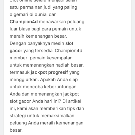
satu permainan judi yang paling
digemari di dunia, dan
Champion4d
menawarkan peluang
luar biasa bagi para pemain untuk
meraih kemenangan besar.
Dengan banyaknya mesin
slot
gacor
yang tersedia, Champion4d
memberi pemain kesempatan
untuk memenangkan hadiah besar,
termasuk
jackpot progresif
yang
menggiurkan. Apakah Anda siap
untuk mencoba keberuntungan
Anda dan memenangkan jackpot
slot gacor Anda hari ini? Di artikel
ini, kami akan memberikan tips dan
strategi untuk memaksimalkan
peluang Anda meraih kemenangan
besar.