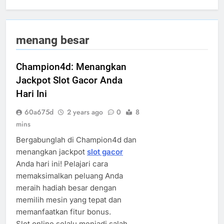
menang besar
Champion4d: Menangkan
Jackpot Slot Gacor Anda
Hari Ini
60a675d
2 years ago
0
8
mins
Bergabunglah di Champion4d dan
menangkan jackpot
slot gacor
Anda hari ini! Pelajari cara
memaksimalkan peluang Anda
meraih hadiah besar dengan
memilih mesin yang tepat dan
memanfaatkan fitur bonus.
Slot online selalu menjadi salah