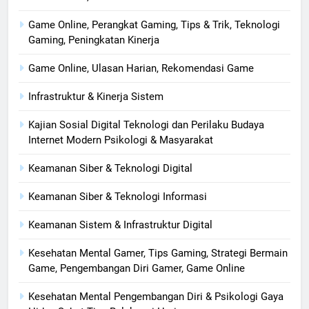
Game Online, Perangkat Gaming, Tips & Trik, Teknologi
Gaming, Peningkatan Kinerja
Game Online, Ulasan Harian, Rekomendasi Game
Infrastruktur & Kinerja Sistem
Kajian Sosial Digital Teknologi dan Perilaku Budaya
Internet Modern Psikologi & Masyarakat
Keamanan Siber & Teknologi Digital
Keamanan Siber & Teknologi Informasi
Keamanan Sistem & Infrastruktur Digital
Kesehatan Mental Gamer, Tips Gaming, Strategi Bermain
Game, Pengembangan Diri Gamer, Game Online
Kesehatan Mental Pengembangan Diri & Psikologi Gaya