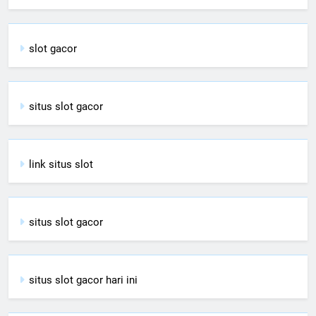
slot gacor
situs slot gacor
link situs slot
situs slot gacor
situs slot gacor hari ini