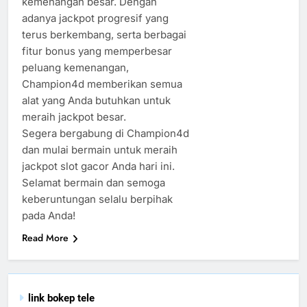
kemenangan besar. Dengan
adanya jackpot progresif yang
terus berkembang, serta berbagai
fitur bonus yang memperbesar
peluang kemenangan,
Champion4d memberikan semua
alat yang Anda butuhkan untuk
meraih jackpot besar.
Segera bergabung di Champion4d
dan mulai bermain untuk meraih
jackpot slot gacor Anda hari ini.
Selamat bermain dan semoga
keberuntungan selalu berpihak
pada Anda!
Read More
link bokep tele