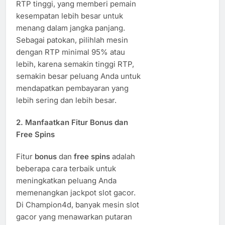
RTP tinggi, yang memberi pemain
kesempatan lebih besar untuk
menang dalam jangka panjang.
Sebagai patokan, pilihlah mesin
dengan RTP minimal 95% atau
lebih, karena semakin tinggi RTP,
semakin besar peluang Anda untuk
mendapatkan pembayaran yang
lebih sering dan lebih besar.
2.
Manfaatkan Fitur Bonus dan
Free Spins
Fitur
bonus
dan
free spins
adalah
beberapa cara terbaik untuk
meningkatkan peluang Anda
memenangkan jackpot slot gacor.
Di Champion4d, banyak mesin slot
gacor yang menawarkan putaran