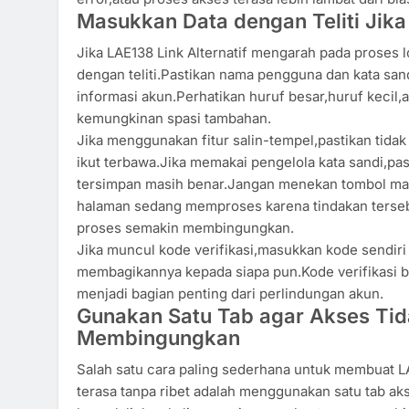
Masukkan Data dengan Teliti Jika
Jika LAE138 Link Alternatif mengarah pada proses 
dengan teliti.Pastikan nama pengguna dan kata sandi
informasi akun.Perhatikan huruf besar,huruf kecil,
kemungkinan spasi tambahan.
Jika menggunakan fitur salin-tempel,pastikan tidak
ikut terbawa.Jika memakai pengelola kata sandi,pas
tersimpan masih benar.Jangan menekan tombol mas
halaman sedang memproses karena tindakan terse
proses semakin membingungkan.
Jika muncul kode verifikasi,masukkan kode sendiri
membagikannya kepada siapa pun.Kode verifikasi be
menjadi bagian penting dari perlindungan akun.
Gunakan Satu Tab agar Akses Ti
Membingungkan
Salah satu cara paling sederhana untuk membuat LA
terasa tanpa ribet adalah menggunakan satu tab a