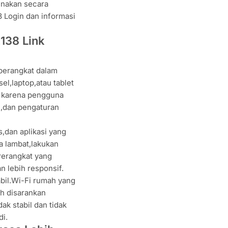
gunakan secara
8 Login dan informasi
138 Link
perangkat dalam
el,laptop,atau tablet
n karena pengguna
i,dan pengaturan
s,dan aplikasi yang
sa lambat,lakukan
.Perangkat yang
 lebih responsif.
abil.Wi-Fi rumah yang
ih disarankan
ak stabil dan tidak
di.