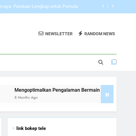
ercaya: Panduan Lengkap untuk Pemula
 Identifikasi Masalah dan Solusi Tepat
f untuk Akses Digital yang Terlindungi
NEWSLETTER
RANDOM NEWS
ara Kerja QRIS dalam Transaksi Slot
itas Lokal, Termasuk Kegiatan, Acara, Dan Layanan.
ercaya: Panduan Lengkap untuk Pemula
 Identifikasi Masalah dan Solusi Tepat
f untuk Akses Digital yang Terlindungi
ptimalkan Pengalaman Bermain Game Online dengan Alat ya
s Ago
link bokep tele