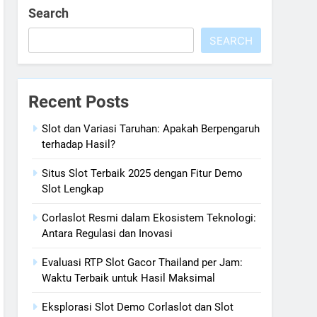
Search
SEARCH
Recent Posts
Slot dan Variasi Taruhan: Apakah Berpengaruh
terhadap Hasil?
Situs Slot Terbaik 2025 dengan Fitur Demo
Slot Lengkap
Corlaslot Resmi dalam Ekosistem Teknologi:
Antara Regulasi dan Inovasi
Evaluasi RTP Slot Gacor Thailand per Jam:
Waktu Terbaik untuk Hasil Maksimal
Eksplorasi Slot Demo Corlaslot dan Slot