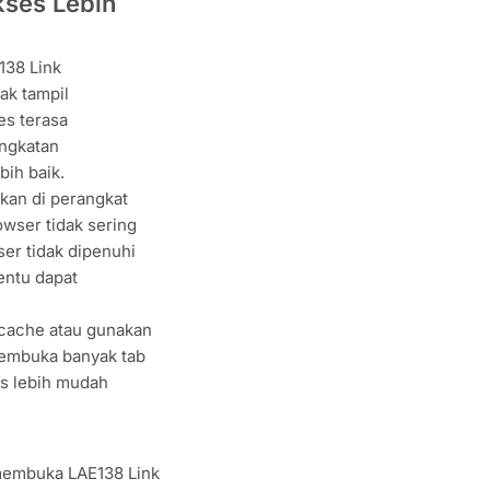
kses Lebih
138 Link
ak tampil
es terasa
ngkatan
bih baik.
akan di perangkat
owser tidak sering
ser tidak dipenuhi
entu dapat
 cache atau gunakan
embuka banyak tab
es lebih mudah
 membuka LAE138 Link