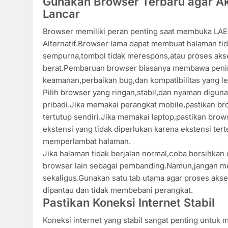
Gunakan Browser Terbaru agar A
Lancar
Browser memiliki peran penting saat membuka LAE
Alternatif.Browser lama dapat membuat halaman tid
sempurna,tombol tidak merespons,atau proses aks
berat.Pembaruan browser biasanya membawa peni
keamanan,perbaikan bug,dan kompatibilitas yang le
Pilih browser yang ringan,stabil,dan nyaman digun
pribadi.Jika memakai perangkat mobile,pastikan br
tertutup sendiri.Jika memakai laptop,pastikan brow
ekstensi yang tidak diperlukan karena ekstensi tert
memperlambat halaman.
Jika halaman tidak berjalan normal,coba bersihkan
browser lain sebagai pembanding.Namun,jangan m
sekaligus.Gunakan satu tab utama agar proses aks
dipantau dan tidak membebani perangkat.
Pastikan Koneksi Internet Stabil
Koneksi internet yang stabil sangat penting untuk