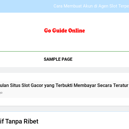
Cara Membuat Akun di Agen Slot Terp
Penyebab Link Alternatif Lae138 Tidak Berfungsi:
Audit Link Slot Berbasis Keamanan: Langkah Preventi
Guide Online
Memahami C
Online Menyajikan Panduan Dan Informasi Terbaru Untuk Komun
Cara Membuat Akun di Agen Slot Terp
SAMPLE PAGE
Penyebab Link Alternatif Lae138 Tidak Berfungsi:
Audit Link Slot Berbasis Keamanan: Langkah Preventi
ot Gacor yang Terbukti Membayar Secara Teratur
Mengo
8 Month
f Tanpa Ribet