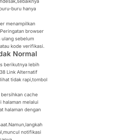
endesak,sebaiknya
rburu-buru hanya
wser menampilkan
.Peringatan browser
a ulang sebelum
au kode verifikasi.
idak Normal
 berikutnya lebih
 Link Alternatif
lihat tidak rapi,tombol
a bersihkan cache
i halaman melalui
at halaman dengan
saat.Namun,langkah
l,muncul notifikasi
sanya.