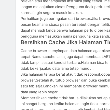
relevan,atau menampilkan instruksi yang terlalu m
jangan melanjutkan akses.Pengguna tidak perlu te
karena ingin segera masuk ke akun.
Perhatikan juga peringatan dari browser.Jika bro
pesan keamanan,baca pesan tersebut dengan teliti
dapat menjadi tanda bahwa halaman perlu diperiks
pengguna memasukkan nama pengguna,kata sandi,at
Bersihkan Cache Jika Halaman T
Cache browser menyimpan data halaman agar akses
cepat.Namun,cache lama juga dapat membuat LAE138
tidak tampil sesuai kondisi terbaru.Halaman bisa ter
tidak bekerja,atau data lama tetap muncul.
Jika halaman terasa berat atau tidak responsif,cob
browser.Setelah itu,tutup browser dan buka kembal
satu tab saja.Langkah ini membantu browser memu
data yang lebih segar.
Membersihkan cache tidak harus dilakukan setiap 
ini sangat berguna ketika halaman login tidak norma
error,atau proses akses terasa lebih lambat dari bia