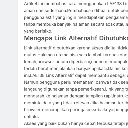
Artikel ini membahas cara menggunakan LAE138 Link
aman dan sederhana.Pembahasan dibuat untuk pe
pengguna aktif yang ingin mendapatkan pengalama
tanpa membuka banyak halaman secara acak atau 
yang berisiko.
Mengapa Link Alternatif Dibutuhk
Link alternatif dibutuhkan karena akses digital tidak
mulus.Halaman utama bisa saja lambat karena kone
lemah,browser belum diperbarui,cache menumpuk,
terlalu berat menjalankan banyak aplikasi.Dalam kon
ini,LAE138 Link Alternatif dapat membantu sebagai
Namun,pengguna perlu memahami bahwa tidak semu
langsung digunakan tanpa pemeriksaan.Link yang t
mengarah ke halaman dengan tampilan rapi,instruksi
meminta data yang tidak relevan.Jika halaman terl
browser menampilkan peringatan,sebaiknya penggu
dahulu.
Akses yang baik bukan hanya cepat terbuka,tetapi j