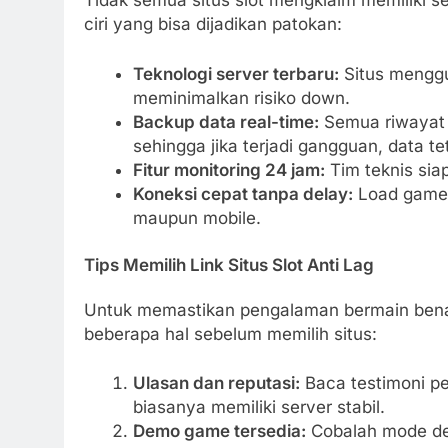
Tidak semua situs slot mengklaim memiliki se
ciri yang bisa dijadikan patokan:
Teknologi server terbaru:
Situs menggu
meminimalkan risiko down.
Backup data real-time:
Semua riwayat 
sehingga jika terjadi gangguan, data t
Fitur monitoring 24 jam:
Tim teknis sia
Koneksi cepat tanpa delay:
Load game 
maupun mobile.
Tips Memilih Link Situs Slot Anti Lag
Untuk memastikan pengalaman bermain ben
beberapa hal sebelum memilih situs:
Ulasan dan reputasi:
Baca testimoni pe
biasanya memiliki server stabil.
Demo game tersedia:
Cobalah mode dem