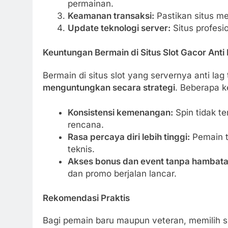
permainan.
Keamanan transaksi:
Pastikan situs me
Update teknologi server:
Situs profesi
Keuntungan Bermain di Situs Slot Gacor Anti
Bermain di situs slot yang servernya anti la
menguntungkan secara strategi
. Beberapa k
Konsistensi kemenangan:
Spin tidak te
rencana.
Rasa percaya diri lebih tinggi:
Pemain t
teknis.
Akses bonus dan event tanpa hambata
dan promo berjalan lancar.
Rekomendasi Praktis
Bagi pemain baru maupun veteran, memilih si