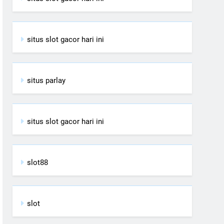
situs slot gacor hari ini
situs parlay
situs slot gacor hari ini
slot88
slot