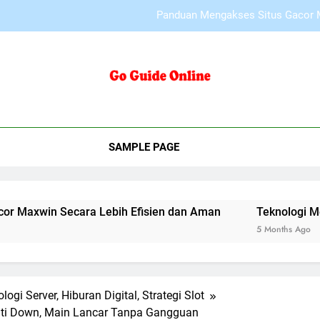
Panduan Mengakses Situs Gacor M
Teknologi Media sebagai P
Peran Teknologi Cloud dalam Mendukun
Guide Online
Panduan Aks
Online Menyajikan Panduan Dan Informasi Terbaru Untuk Komun
Panduan Mengakses Situs Gacor M
SAMPLE PAGE
Teknologi Media sebagai P
Peran Teknologi Cloud dalam Mendukun
ecara Lebih Efisien dan Aman
Teknologi Media sebagai 
5 Months Ago
logi Server, Hiburan Digital, Strategi Slot
Anti Down, Main Lancar Tanpa Gangguan