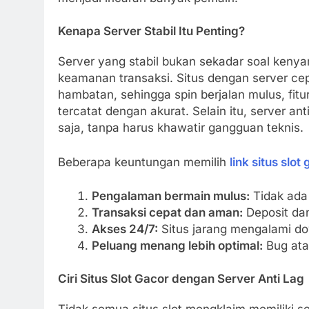
Kenapa Server Stabil Itu Penting?
Server yang stabil bukan sekadar soal keny
keamanan transaksi. Situs dengan server c
hambatan, sehingga spin berjalan mulus, fitu
tercatat dengan akurat. Selain itu, server a
saja, tanpa harus khawatir gangguan teknis.
Beberapa keuntungan memilih
link situs slot
Pengalaman bermain mulus:
Tidak ada l
Transaksi cepat dan aman:
Deposit da
Akses 24/7:
Situs jarang mengalami do
Peluang menang lebih optimal:
Bug ata
Ciri Situs Slot Gacor dengan Server Anti Lag