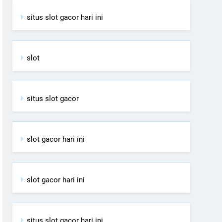
situs slot gacor hari ini
slot
situs slot gacor
slot gacor hari ini
slot gacor hari ini
situs slot gacor hari ini