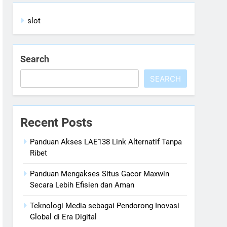
slot
Search
SEARCH
Recent Posts
Panduan Akses LAE138 Link Alternatif Tanpa
Ribet
Panduan Mengakses Situs Gacor Maxwin
Secara Lebih Efisien dan Aman
Teknologi Media sebagai Pendorong Inovasi
Global di Era Digital