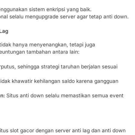
nggunakan sistem enkripsi yang baik.
onal selalu mengupgrade server agar tetap anti down.
 Lag
g tidak hanya menyenangkan, tetapi juga
euntungan tambahan antara lain:
rputus, sehingga strategi taruhan berjalan sesuai
idak khawatir kehilangan saldo karena gangguan
n:
Situs anti down selalu memastikan semua event
tus slot gacor dengan server anti lag dan anti down