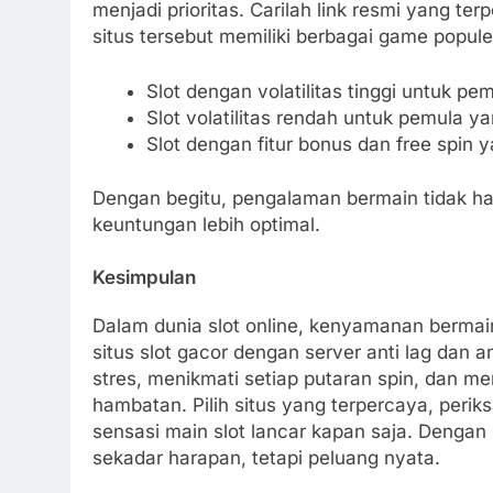
menjadi prioritas. Carilah link resmi yang ter
situs tersebut memiliki berbagai game populer
Slot dengan volatilitas tinggi untuk pem
Slot volatilitas rendah untuk pemula y
Slot dengan fitur bonus dan free spin 
Dengan begitu, pengalaman bermain tidak ha
keuntungan lebih optimal.
Kesimpulan
Dalam dunia slot online, kenyamanan berma
situs slot gacor dengan server anti lag dan
stres, menikmati setiap putaran spin, dan m
hambatan. Pilih situs yang terpercaya, periks
sensasi main slot lancar kapan saja. Dengan
sekadar harapan, tetapi peluang nyata.