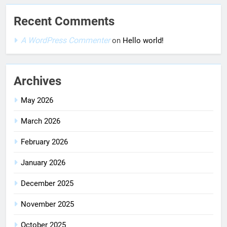
Recent Comments
A WordPress Commenter
on
Hello world!
Archives
May 2026
March 2026
February 2026
January 2026
December 2025
November 2025
October 2025