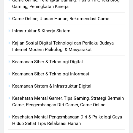
Gaming, Peningkatan Kinerja
Game Online, Ulasan Harian, Rekomendasi Game
Infrastruktur & Kinerja Sistem
Kajian Sosial Digital Teknologi dan Perilaku Budaya
Internet Modern Psikologi & Masyarakat
Keamanan Siber & Teknologi Digital
Keamanan Siber & Teknologi Informasi
Keamanan Sistem & Infrastruktur Digital
Kesehatan Mental Gamer, Tips Gaming, Strategi Bermain
Game, Pengembangan Diri Gamer, Game Online
Kesehatan Mental Pengembangan Diri & Psikologi Gaya
Hidup Sehat Tips Relaksasi Harian