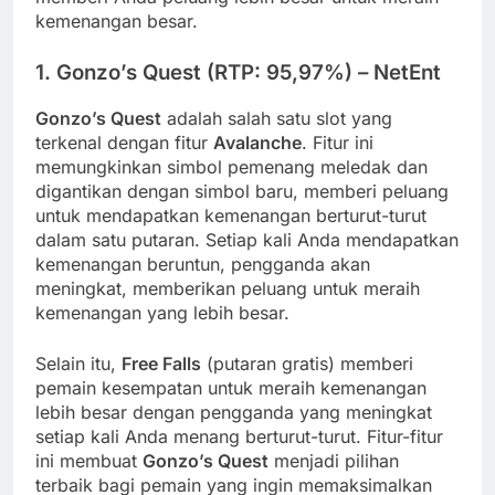
kemenangan besar.
1.
Gonzo’s Quest (RTP: 95,97%) – NetEnt
Gonzo’s Quest
adalah salah satu slot yang
terkenal dengan fitur
Avalanche
. Fitur ini
memungkinkan simbol pemenang meledak dan
digantikan dengan simbol baru, memberi peluang
untuk mendapatkan kemenangan berturut-turut
dalam satu putaran. Setiap kali Anda mendapatkan
kemenangan beruntun, pengganda akan
meningkat, memberikan peluang untuk meraih
kemenangan yang lebih besar.
Selain itu,
Free Falls
(putaran gratis) memberi
pemain kesempatan untuk meraih kemenangan
lebih besar dengan pengganda yang meningkat
setiap kali Anda menang berturut-turut. Fitur-fitur
ini membuat
Gonzo’s Quest
menjadi pilihan
terbaik bagi pemain yang ingin memaksimalkan