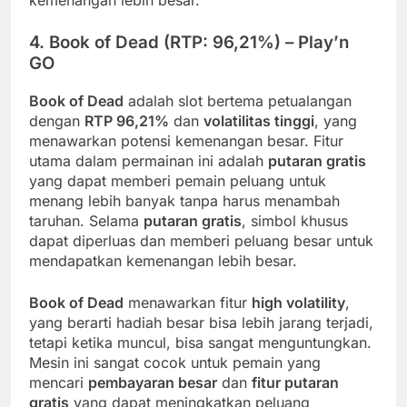
kemenangan lebih besar.
4.
Book of Dead (RTP: 96,21%) – Play’n
GO
Book of Dead
adalah slot bertema petualangan
dengan
RTP 96,21%
dan
volatilitas tinggi
, yang
menawarkan potensi kemenangan besar. Fitur
utama dalam permainan ini adalah
putaran gratis
yang dapat memberi pemain peluang untuk
menang lebih banyak tanpa harus menambah
taruhan. Selama
putaran gratis
, simbol khusus
dapat diperluas dan memberi peluang besar untuk
mendapatkan kemenangan lebih besar.
Book of Dead
menawarkan fitur
high volatility
,
yang berarti hadiah besar bisa lebih jarang terjadi,
tetapi ketika muncul, bisa sangat menguntungkan.
Mesin ini sangat cocok untuk pemain yang
mencari
pembayaran besar
dan
fitur putaran
gratis
yang dapat meningkatkan peluang