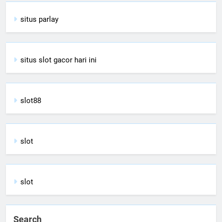
situs parlay
situs slot gacor hari ini
slot88
slot
slot
Search