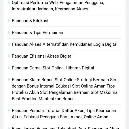
Optimasi Performa Web, Pengalaman Pengguna,
Infrastruktur Jaringan, Keamanan Akses
Panduan & Edukasi
Panduan & Tips Permainan
Panduan Akses Alternatif dan Kemudahan Login Digital
Panduan Efisiensi Akses Digital
Panduan Game, Slot Online, Hiburan Digital
Panduan Klaim Bonus Slot Online Strategi Bermain Slot
dengan Bonus Internal Edukasi Slot Online Aman Tips
Proteksi Akun Slot Pengalaman Bermain Slot Maksimal
Best Practice Manfaatkan Bonus
Panduan Pemula, Tutorial Daftar Akun, Tips Keamanan
Akun, Edukasi Pengguna Baru, Akses Online Aman
Pengalaman Pengguna, Teknologi Web, Keamanan Akun,