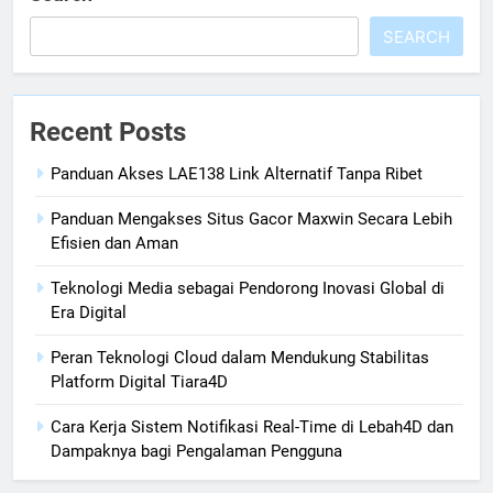
SEARCH
Recent Posts
Panduan Akses LAE138 Link Alternatif Tanpa Ribet
Panduan Mengakses Situs Gacor Maxwin Secara Lebih
Efisien dan Aman
Teknologi Media sebagai Pendorong Inovasi Global di
Era Digital
Peran Teknologi Cloud dalam Mendukung Stabilitas
Platform Digital Tiara4D
Cara Kerja Sistem Notifikasi Real-Time di Lebah4D dan
Dampaknya bagi Pengalaman Pengguna