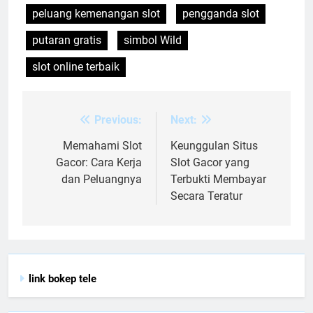
peluang kemenangan slot
pengganda slot
putaran gratis
simbol Wild
slot online terbaik
Previous:
Next:
Post
navigation
Memahami Slot
Keunggulan Situs
Gacor: Cara Kerja
Slot Gacor yang
dan Peluangnya
Terbukti Membayar
Secara Teratur
link bokep tele