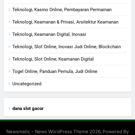
Teknologi, Kasino Online, Pembayaran Permainan
Teknologi, Keamanan & Privasi, Arsitektur Keamanan
Teknologi, Keamanan Digital, Inovasi
Teknologi, Slot Online, Inovasi Judi Online, Blockchain
Teknologi, Slot Online, Keamanan Digital
Togel Online, Panduan Pemula, Judi Online
Uncategorized
dana slot gacor
Newsmatic - News WordPress Theme 2026. Powered By