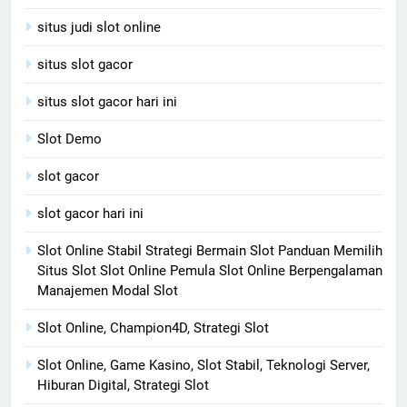
situs judi slot online
situs slot gacor
situs slot gacor hari ini
Slot Demo
slot gacor
slot gacor hari ini
Slot Online Stabil Strategi Bermain Slot Panduan Memilih
Situs Slot Slot Online Pemula Slot Online Berpengalaman
Manajemen Modal Slot
Slot Online, Champion4D, Strategi Slot
Slot Online, Game Kasino, Slot Stabil, Teknologi Server,
Hiburan Digital, Strategi Slot