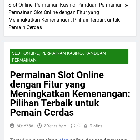
Slot Online, Permainan Kasino, Panduan Permainan
Permainan Slot Online dengan Fitur yang
Meningkatkan Kemenangan: Pilihan Terbaik untuk
Pemain Cerdas
SLOT ONLINE, PERMAINAN KASINO, PANDUAN
PERMAINAN
Permainan Slot Online
dengan Fitur yang
Meningkatkan Kemenangan:
Pilihan Terbaik untuk
Pemain Cerdas
0
60a675d
2 Years Ago
9 Mins