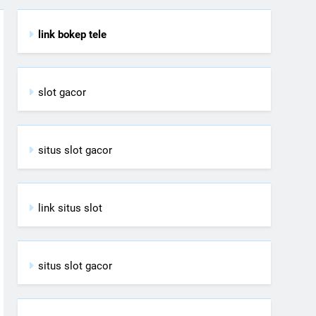
link bokep tele
slot gacor
situs slot gacor
link situs slot
situs slot gacor