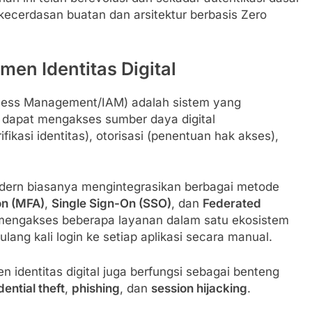
kecerdasan buatan dan arsitektur berbasis Zero
en Identitas Digital
Access Management/IAM) adalah sistem yang
dapat mengakses sumber daya digital
fikasi identitas), otorisasi (penentuan hak akses),
odern biasanya mengintegrasikan berbagai metode
on (MFA)
,
Single Sign-On (SSO)
, dan
Federated
 mengakses beberapa layanan dalam satu ekosistem
ulang kali login ke setiap aplikasi secara manual.
identitas digital juga berfungsi sebagai benteng
ential theft
,
phishing
, dan
session hijacking
.