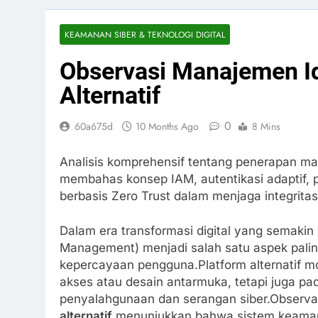
KEAMANAN SIBER & TEKNOLOGI DIGITAL
Observasi Manajemen Ide
Alternatif
0
60a675d
10 Months Ago
8 Mins
Analisis komprehensif tentang penerapan manaj
membahas konsep IAM, autentikasi adaptif, p
berbasis Zero Trust dalam menjaga integrita
Dalam era transformasi digital yang semakin 
Management) menjadi salah satu aspek pali
kepercayaan pengguna.Platform alternatif m
akses atau desain antarmuka, tetapi juga p
penyalahgunaan dan serangan siber.Observa
alternatif
menunjukkan bahwa sistem keamanan 