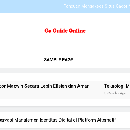
Panduan Mengakses Situs Gacor M
Teknologi Media sebagai P
Peran Teknologi Cloud dalam Mendukun
Guide Online
Panduan Aks
Online Menyajikan Panduan Dan Informasi Terbaru Untuk Komun
Panduan Mengakses Situs Gacor M
SAMPLE PAGE
Teknologi Media sebagai P
Peran Teknologi Cloud dalam Mendukun
cara Lebih Efisien dan Aman
Teknologi Media sebagai P
5 Months Ago
ervasi Manajemen Identitas Digital di Platform Alternatif