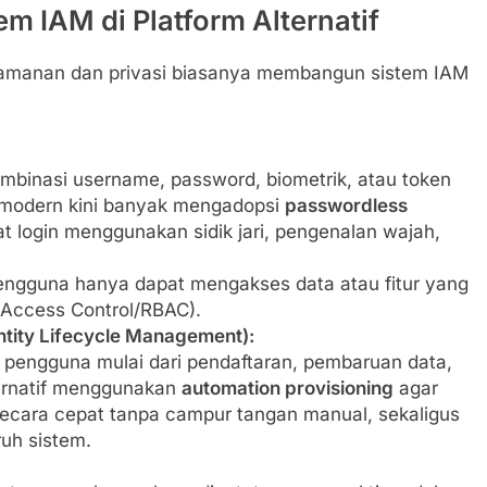
 IAM di Platform Alternatif
 keamanan dan privasi biasanya membangun sistem IAM
ombinasi username, password, biometrik, atau token
e modern kini banyak mengadopsi
passwordless
t login menggunakan sidik jari, pengenalan wajah,
pengguna hanya dapat mengakses data atau fitur yang
 Access Control/RBAC).
ntity Lifecycle Management):
as pengguna mulai dari pendaftaran, pembaruan data,
ternatif menggunakan
automation provisioning
agar
 secara cepat tanpa campur tangan manual, sekaligus
uh sistem.