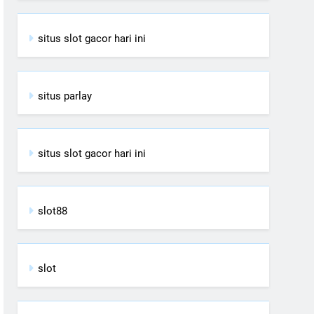
situs slot gacor hari ini
situs parlay
situs slot gacor hari ini
slot88
slot