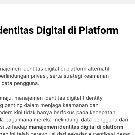
ntitas Digital di Platform
emen identitas digital di platform alternatif,
erlindungan privasi, serta strategi keamanan
s data pengguna.
maju, manajemen identitas digital (Identity
ng penting dalam menjaga keamanan dan
odern kini tidak hanya berfokus pada kecepatan
ada bagaimana mereka melindungi data pengguna dari
si terhadap
manajemen identitas digital di platform
ini telah berevolusi dari sekadar autentikasi dasar