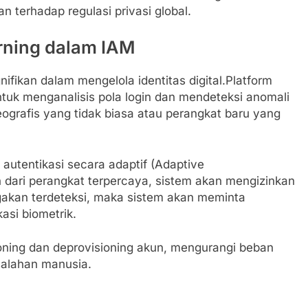
terhadap regulasi privasi global.
arning dalam IAM
fikan dalam mengelola identitas digital.Platform
tuk menganalisis pola login dan mendeteksi anomali
geografis yang tidak biasa atau perangkat baru yang
autentikasi secara adaptif (Adaptive
n dari perangkat terpercaya, sistem akan mengizinkan
rigakan terdeteksi, maka sistem akan meminta
asi biometrik.
oning dan deprovisioning akun, mengurangi beban
esalahan manusia.