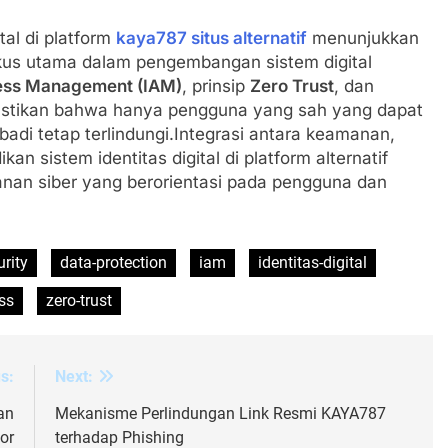
tal di platform
kaya787 situs alternatif
menunjukkan
kus utama dalam pengembangan sistem digital
cess Management (IAM)
, prinsip
Zero Trust
, dan
astikan bahwa hanya pengguna yang sah yang dapat
adi tetap terlindungi.Integrasi antara keamanan,
 sistem identitas digital di platform alternatif
anan siber yang berorientasi pada pengguna dan
rity
data-protection
iam
identitas-digital
ss
zero-trust
s:
Next:
an
Mekanisme Perlindungan Link Resmi KAYA787
or
terhadap Phishing