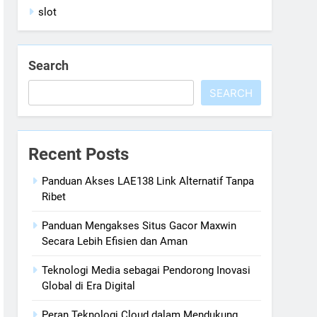
slot
Search
SEARCH
Recent Posts
Panduan Akses LAE138 Link Alternatif Tanpa
Ribet
Panduan Mengakses Situs Gacor Maxwin
Secara Lebih Efisien dan Aman
Teknologi Media sebagai Pendorong Inovasi
Global di Era Digital
Peran Teknologi Cloud dalam Mendukung