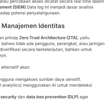
, atau percobaan akses dicatat secara real time dalam
gement (SIEM)
.Data log ini menjadi dasar analisis
rhadap potensi penyalahgunaan.
 Manajemen Identitas
an prinsip
Zero Trust Architecture (ZTA)
, yaitu
ahwa tidak ada pengguna, perangkat, atau jaringan
verifikasi secara berkelanjutan, bahkan untuk
nya.
alternatif akan:
pengguna mengakses sumber daya sensitif.
al analytics) menggunakan AI untuk mendeteksi
 security
dan
data loss prevention (DLP)
agar