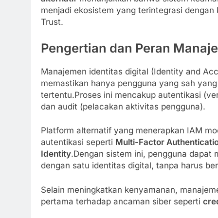
menjadi ekosistem yang terintegrasi dengan 
Trust.
Pengertian dan Peran Manajem
Manajemen identitas digital (Identity and 
memastikan hanya pengguna yang sah yang 
tertentu.Proses ini mencakup autentikasi (veri
dan audit (pelacakan aktivitas pengguna).
Platform alternatif yang menerapkan IAM m
autentikasi seperti
Multi-Factor Authenticati
Identity
.Dengan sistem ini, pengguna dapat
dengan satu identitas digital, tanpa harus ber
Selain meningkatkan kenyamanan, manajemen 
pertama terhadap ancaman siber seperti
cred