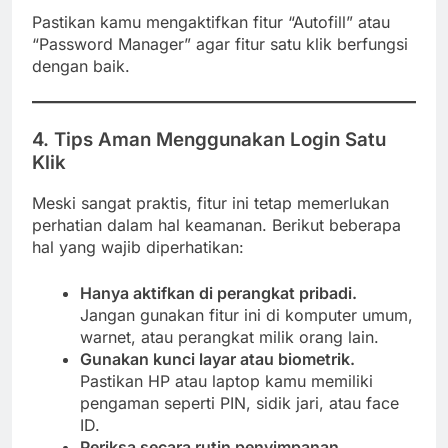
Pastikan kamu mengaktifkan fitur “Autofill” atau
“Password Manager” agar fitur satu klik berfungsi
dengan baik.
4. Tips Aman Menggunakan Login Satu
Klik
Meski sangat praktis, fitur ini tetap memerlukan
perhatian dalam hal keamanan. Berikut beberapa
hal yang wajib diperhatikan:
Hanya aktifkan di perangkat pribadi.
Jangan gunakan fitur ini di komputer umum,
warnet, atau perangkat milik orang lain.
Gunakan kunci layar atau biometrik.
Pastikan HP atau laptop kamu memiliki
pengaman seperti PIN, sidik jari, atau face
ID.
Periksa secara rutin penyimpanan