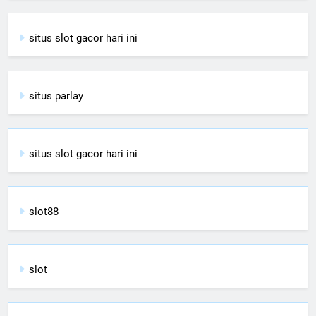
situs slot gacor hari ini
situs parlay
situs slot gacor hari ini
slot88
slot