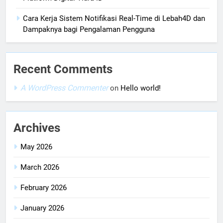
Cara Kerja Sistem Notifikasi Real-Time di Lebah4D dan
Dampaknya bagi Pengalaman Pengguna
Recent Comments
A WordPress Commenter
on
Hello world!
Archives
May 2026
March 2026
February 2026
January 2026