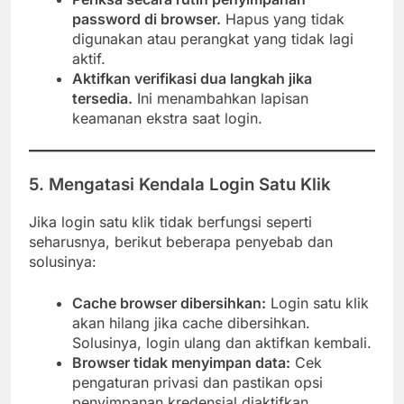
password di browser.
Hapus yang tidak
digunakan atau perangkat yang tidak lagi
aktif.
Aktifkan verifikasi dua langkah jika
tersedia.
Ini menambahkan lapisan
keamanan ekstra saat login.
5. Mengatasi Kendala Login Satu Klik
Jika login satu klik tidak berfungsi seperti
seharusnya, berikut beberapa penyebab dan
solusinya:
Cache browser dibersihkan:
Login satu klik
akan hilang jika cache dibersihkan.
Solusinya, login ulang dan aktifkan kembali.
Browser tidak menyimpan data:
Cek
pengaturan privasi dan pastikan opsi
penyimpanan kredensial diaktifkan.