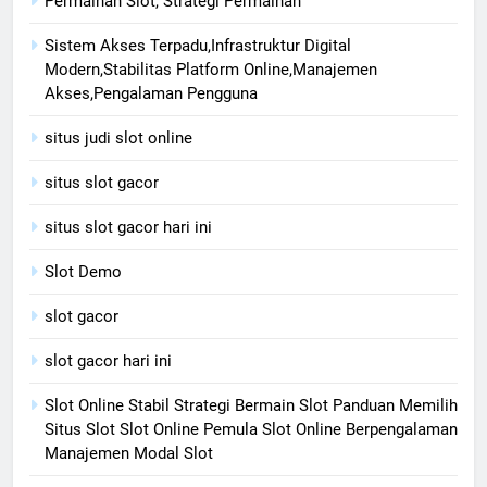
Permainan Slot, Strategi Permainan
Sistem Akses Terpadu,Infrastruktur Digital
Modern,Stabilitas Platform Online,Manajemen
Akses,Pengalaman Pengguna
situs judi slot online
situs slot gacor
situs slot gacor hari ini
Slot Demo
slot gacor
slot gacor hari ini
Slot Online Stabil Strategi Bermain Slot Panduan Memilih
Situs Slot Slot Online Pemula Slot Online Berpengalaman
Manajemen Modal Slot