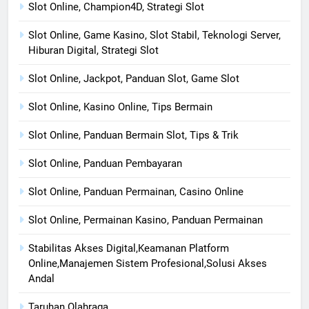
Slot Online, Champion4D, Strategi Slot
Slot Online, Game Kasino, Slot Stabil, Teknologi Server,
Hiburan Digital, Strategi Slot
Slot Online, Jackpot, Panduan Slot, Game Slot
Slot Online, Kasino Online, Tips Bermain
Slot Online, Panduan Bermain Slot, Tips & Trik
Slot Online, Panduan Pembayaran
Slot Online, Panduan Permainan, Casino Online
Slot Online, Permainan Kasino, Panduan Permainan
Stabilitas Akses Digital,Keamanan Platform
Online,Manajemen Sistem Profesional,Solusi Akses
Andal
Taruhan Olahraga