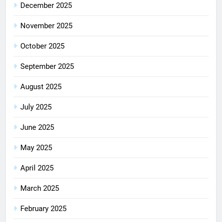
December 2025
November 2025
October 2025
September 2025
August 2025
July 2025
June 2025
May 2025
April 2025
March 2025
February 2025