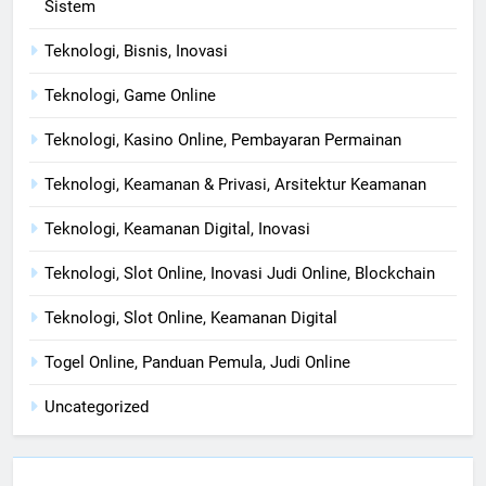
Sistem
Teknologi, Bisnis, Inovasi
Teknologi, Game Online
Teknologi, Kasino Online, Pembayaran Permainan
Teknologi, Keamanan & Privasi, Arsitektur Keamanan
Teknologi, Keamanan Digital, Inovasi
Teknologi, Slot Online, Inovasi Judi Online, Blockchain
Teknologi, Slot Online, Keamanan Digital
Togel Online, Panduan Pemula, Judi Online
Uncategorized