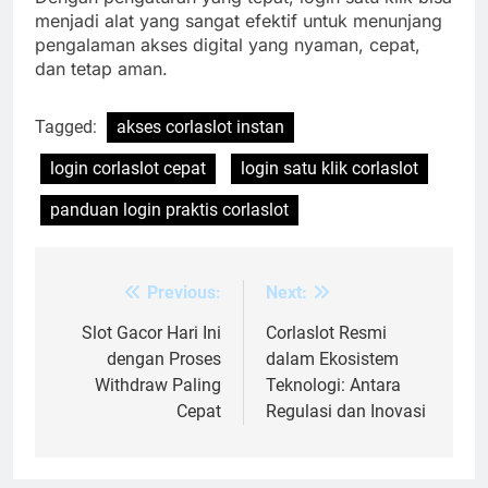
menjadi alat yang sangat efektif untuk menunjang
pengalaman akses digital yang nyaman, cepat,
dan tetap aman.
Tagged:
akses corlaslot instan
login corlaslot cepat
login satu klik corlaslot
panduan login praktis corlaslot
Previous:
Next:
Post
navigation
Slot Gacor Hari Ini
Corlaslot Resmi
dengan Proses
dalam Ekosistem
Withdraw Paling
Teknologi: Antara
Cepat
Regulasi dan Inovasi