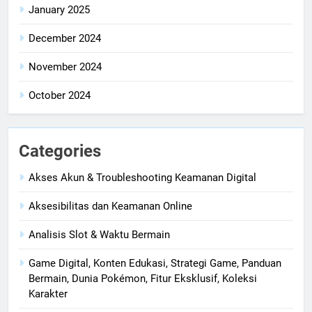
January 2025
December 2024
November 2024
October 2024
Categories
Akses Akun & Troubleshooting Keamanan Digital
Aksesibilitas dan Keamanan Online
Analisis Slot & Waktu Bermain
Game Digital, Konten Edukasi, Strategi Game, Panduan
Bermain, Dunia Pokémon, Fitur Eksklusif, Koleksi
Karakter