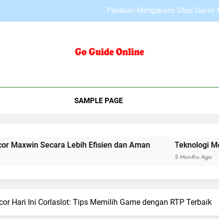
Panduan Mengakses Situs Gacor M
Teknologi Media sebagai P
Peran Teknologi Cloud dalam Mendukun
Guide Online
Panduan Aks
Online Menyajikan Panduan Dan Informasi Terbaru Untuk Komun
Panduan Mengakses Situs Gacor M
SAMPLE PAGE
Teknologi Media sebagai P
Peran Teknologi Cloud dalam Mendukun
ecara Lebih Efisien dan Aman
Teknologi Media sebagai 
5 Months Ago
cor Hari Ini Corlaslot: Tips Memilih Game dengan RTP Terbaik