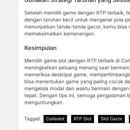
Gunakan Strategi Taruhan yang Sesua
Setelah memilih game dengan RTP terbaik, te
dengan taruhan kecil untuk mengenal pola p
menunjukkan tanda-tanda gacor, kamu bisa 
memaksimalkan kemenangan.
Kesimpulan
Memilih game slot dengan RTP terbaik di Corl
meningkatkan peluang menang saat bermain 
memeriksa deskripsi game, mempertimbangka
bisa menentukan game yang paling cocok da
mengelola modal dan waktu bermain dengan d
tepat. Dengan tips ini, semoga pengalaman b
menguntungkan.
Tagged:
Corlaslot
RTP Slot
Slot Gacor