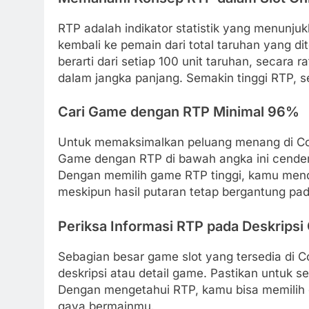
RTP adalah indikator statistik yang menunj
kembali ke pemain dari total taruhan yang
berarti dari setiap 100 unit taruhan, secara
dalam jangka panjang. Semakin tinggi RTP, 
Cari Game dengan RTP Minimal 96%
Untuk memaksimalkan peluang menang di Corl
Game dengan RTP di bawah angka ini cende
Dengan memilih game RTP tinggi, kamu mend
meskipun hasil putaran tetap bergantung pa
Periksa Informasi RTP pada Deskrips
Sebagian besar game slot yang tersedia di 
deskripsi atau detail game. Pastikan untuk s
Dengan mengetahui RTP, kamu bisa memilih
gaya bermainmu.