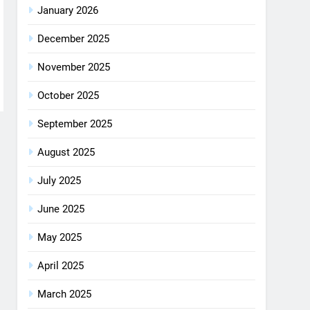
January 2026
December 2025
November 2025
October 2025
September 2025
August 2025
July 2025
June 2025
May 2025
April 2025
March 2025