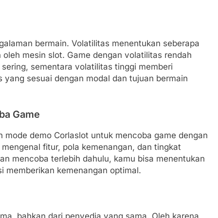
ngalaman bermain. Volatilitas menentukan seberapa
oleh mesin slot. Game dengan volatilitas rendah
ering, sementara volatilitas tinggi memberi
tas yang sesuai dengan modal dan tujuan bermain
oba Game
an mode demo Corlaslot untuk mencoba game dengan
engenal fitur, pola kemenangan, dan tingkat
engan mencoba terlebih dahulu, kamu bisa menentukan
si memberikan kemenangan optimal.
ama, bahkan dari penyedia yang sama. Oleh karena