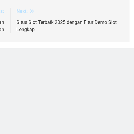
s:
Next:
an
Situs Slot Terbaik 2025 dengan Fitur Demo Slot
an
Lengkap