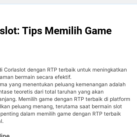
laslot: Tips Memilih Game
i Corlaslot dengan RTP terbaik untuk meningkatkan
man bermain secara efektif.
 utama yang menentukan peluang kemenangan adalah
tase teoretis dari total taruhan yang akan
njang. Memilih game dengan RTP terbaik di platform
an peluang menang, terutama saat bermain slot
ps penting dalam memilih game dengan RTP terbaik
l.
ine