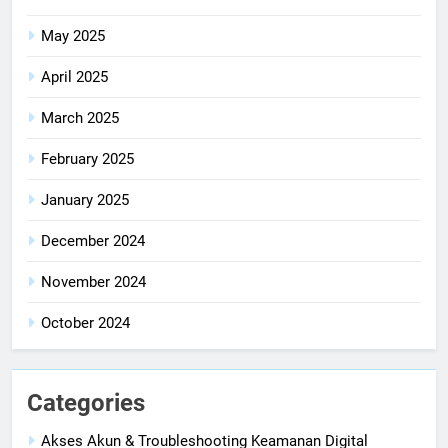
May 2025
April 2025
March 2025
February 2025
January 2025
December 2024
November 2024
October 2024
Categories
Akses Akun & Troubleshooting Keamanan Digital