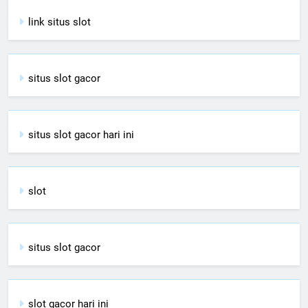
link situs slot
situs slot gacor
situs slot gacor hari ini
slot
situs slot gacor
slot gacor hari ini