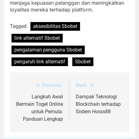
menjaga kepuasan pelanggan dan meningkatkan
loyalitas mereka terhadap platform.
Tagged:
aksesibilitas Sbobet
link alternatif Sbobet
pengalaman pengguna Sbobet
pengaruh link alternatif
Sbobet
Previous:
Next:
Post
navigation
Langkah Awal
Dampak Teknologi
Bermain Togel Online
Blockchain terhadap
untuk Pemula:
Sistem Horas88
Panduan Lengkap