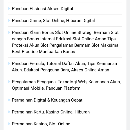
Panduan Efisiensi Akses Digital
Panduan Game, Slot Online, Hiburan Digital
Panduan Klaim Bonus Slot Online Strategi Bermain Slot
dengan Bonus Internal Edukasi Slot Online Aman Tips
Proteksi Akun Slot Pengalaman Bermain Slot Maksimal
Best Practice Manfaatkan Bonus
Panduan Pemula, Tutorial Daftar Akun, Tips Keamanan
Akun, Edukasi Pengguna Baru, Akses Online Aman
Pengalaman Pengguna, Teknologi Web, Keamanan Akun,
Optimasi Mobile, Panduan Platform
Permainan Digital & Keuangan Cepat
Permainan Kartu, Kasino Online, Hiburan
Permainan Kasino, Slot Online