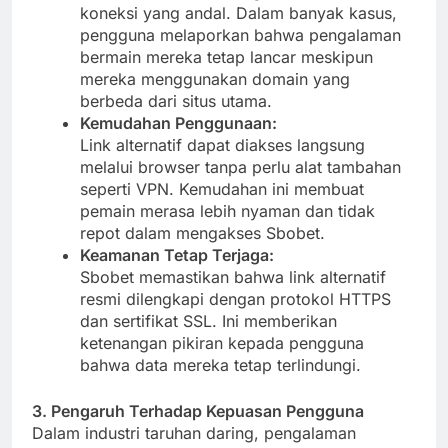
koneksi yang andal. Dalam banyak kasus,
pengguna melaporkan bahwa pengalaman
bermain mereka tetap lancar meskipun
mereka menggunakan domain yang
berbeda dari situs utama.
Kemudahan Penggunaan:
Link alternatif dapat diakses langsung
melalui browser tanpa perlu alat tambahan
seperti VPN. Kemudahan ini membuat
pemain merasa lebih nyaman dan tidak
repot dalam mengakses Sbobet.
Keamanan Tetap Terjaga:
Sbobet memastikan bahwa link alternatif
resmi dilengkapi dengan protokol HTTPS
dan sertifikat SSL. Ini memberikan
ketenangan pikiran kepada pengguna
bahwa data mereka tetap terlindungi.
3. Pengaruh Terhadap Kepuasan Pengguna
Dalam industri taruhan daring, pengalaman