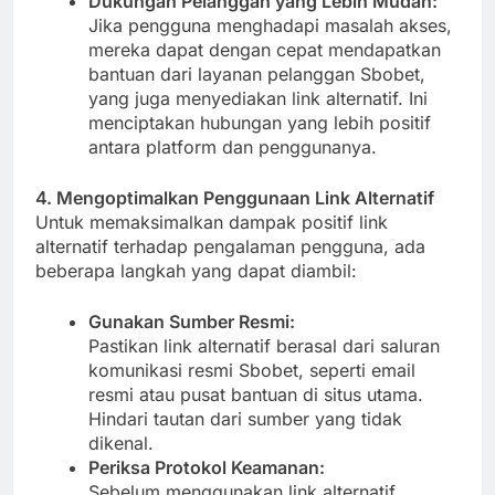
Dukungan Pelanggan yang Lebih Mudah:
Jika pengguna menghadapi masalah akses,
mereka dapat dengan cepat mendapatkan
bantuan dari layanan pelanggan Sbobet,
yang juga menyediakan link alternatif. Ini
menciptakan hubungan yang lebih positif
antara platform dan penggunanya.
4. Mengoptimalkan Penggunaan Link Alternatif
Untuk memaksimalkan dampak positif link
alternatif terhadap pengalaman pengguna, ada
beberapa langkah yang dapat diambil:
Gunakan Sumber Resmi:
Pastikan link alternatif berasal dari saluran
komunikasi resmi Sbobet, seperti email
resmi atau pusat bantuan di situs utama.
Hindari tautan dari sumber yang tidak
dikenal.
Periksa Protokol Keamanan:
Sebelum menggunakan link alternatif,