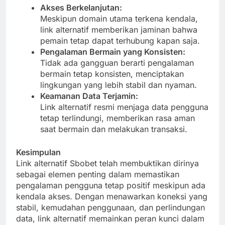
Akses Berkelanjutan:
Meskipun domain utama terkena kendala,
link alternatif memberikan jaminan bahwa
pemain tetap dapat terhubung kapan saja.
Pengalaman Bermain yang Konsisten:
Tidak ada gangguan berarti pengalaman
bermain tetap konsisten, menciptakan
lingkungan yang lebih stabil dan nyaman.
Keamanan Data Terjamin:
Link alternatif resmi menjaga data pengguna
tetap terlindungi, memberikan rasa aman
saat bermain dan melakukan transaksi.
Kesimpulan
Link alternatif Sbobet telah membuktikan dirinya
sebagai elemen penting dalam memastikan
pengalaman pengguna tetap positif meskipun ada
kendala akses. Dengan menawarkan koneksi yang
stabil, kemudahan penggunaan, dan perlindungan
data, link alternatif memainkan peran kunci dalam