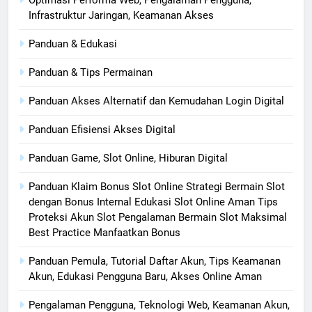
Infrastruktur Jaringan, Keamanan Akses
Panduan & Edukasi
Panduan & Tips Permainan
Panduan Akses Alternatif dan Kemudahan Login Digital
Panduan Efisiensi Akses Digital
Panduan Game, Slot Online, Hiburan Digital
Panduan Klaim Bonus Slot Online Strategi Bermain Slot
dengan Bonus Internal Edukasi Slot Online Aman Tips
Proteksi Akun Slot Pengalaman Bermain Slot Maksimal
Best Practice Manfaatkan Bonus
Panduan Pemula, Tutorial Daftar Akun, Tips Keamanan
Akun, Edukasi Pengguna Baru, Akses Online Aman
Pengalaman Pengguna, Teknologi Web, Keamanan Akun,