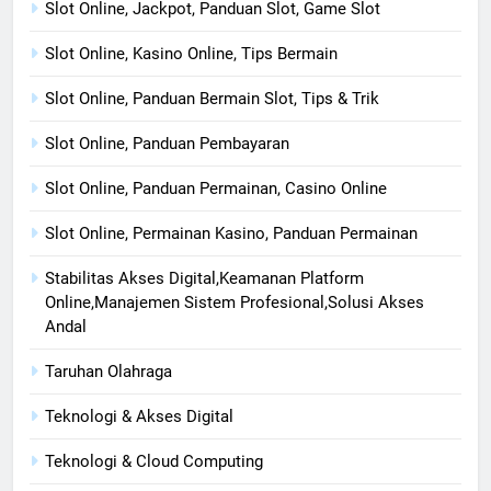
Slot Online, Jackpot, Panduan Slot, Game Slot
Slot Online, Kasino Online, Tips Bermain
Slot Online, Panduan Bermain Slot, Tips & Trik
Slot Online, Panduan Pembayaran
Slot Online, Panduan Permainan, Casino Online
Slot Online, Permainan Kasino, Panduan Permainan
Stabilitas Akses Digital,Keamanan Platform
Online,Manajemen Sistem Profesional,Solusi Akses
Andal
Taruhan Olahraga
Teknologi & Akses Digital
Teknologi & Cloud Computing