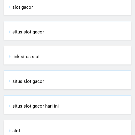
slot gacor
situs slot gacor
link situs slot
situs slot gacor
situs slot gacor hari ini
slot