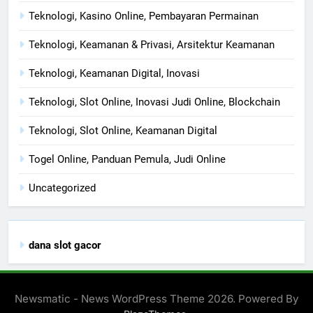
Teknologi, Kasino Online, Pembayaran Permainan
Teknologi, Keamanan & Privasi, Arsitektur Keamanan
Teknologi, Keamanan Digital, Inovasi
Teknologi, Slot Online, Inovasi Judi Online, Blockchain
Teknologi, Slot Online, Keamanan Digital
Togel Online, Panduan Pemula, Judi Online
Uncategorized
dana slot gacor
Newsmatic - News WordPress Theme 2026. Powered By