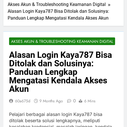
Akses Akun & Troubleshooting Keamanan Digital
Alasan Login Kaya787 Bisa Ditolak dan Solusinya:
Panduan Lengkap Mengatasi Kendala Akses Akun
AKSES AKUN & TROUBLESHOOTING KEAMANAN DIGITAL
Alasan Login Kaya787 Bisa
Ditolak dan Solusinya:
Panduan Lengkap
Mengatasi Kendala Akses
Akun
0
60a675d
9 Months Ago
6 Mins
Pelajari berbagai alasan login Kaya787 bisa
ditolak beserta solusi lengkapnya, meliputi
kesalahan kredensial, masalah jaringan, kendala