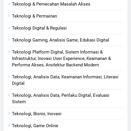
Teknologi & Pemecahan Masalah Akses
Teknologi & Permainan
Teknologi Digital & Regulasi
Teknologi Gaming, Analisis Game, Edukasi Digital
Teknologi Platform Digital, Sistem Informasi &
Infrastruktur, Inovasi User Experience, Keamanan &
Performa Akses, Arsitektur Backend Modern
Teknologi, Analisis Data, Keamanan Informasi, Literasi
Digital
Teknologi, Analisis Data, Perilaku Digital, Evaluasi
Sistem
Teknologi, Bisnis, Inovasi
Teknologi, Game Online