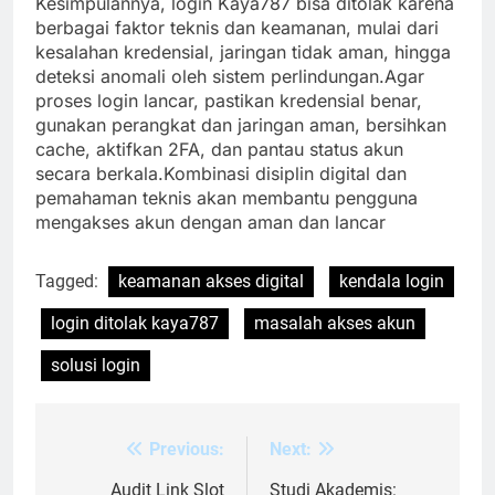
Kesimpulannya, login Kaya787 bisa ditolak karena
berbagai faktor teknis dan keamanan, mulai dari
kesalahan kredensial, jaringan tidak aman, hingga
deteksi anomali oleh sistem perlindungan.Agar
proses login lancar, pastikan kredensial benar,
gunakan perangkat dan jaringan aman, bersihkan
cache, aktifkan 2FA, dan pantau status akun
secara berkala.Kombinasi disiplin digital dan
pemahaman teknis akan membantu pengguna
mengakses akun dengan aman dan lancar
Tagged:
keamanan akses digital
kendala login
login ditolak kaya787
masalah akses akun
solusi login
Previous:
Next:
Post
navigation
Audit Link Slot
Studi Akademis: