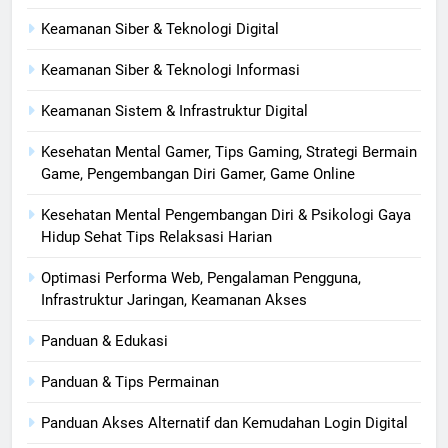
Keamanan Siber & Teknologi Digital
Keamanan Siber & Teknologi Informasi
Keamanan Sistem & Infrastruktur Digital
Kesehatan Mental Gamer, Tips Gaming, Strategi Bermain
Game, Pengembangan Diri Gamer, Game Online
Kesehatan Mental Pengembangan Diri & Psikologi Gaya
Hidup Sehat Tips Relaksasi Harian
Optimasi Performa Web, Pengalaman Pengguna,
Infrastruktur Jaringan, Keamanan Akses
Panduan & Edukasi
Panduan & Tips Permainan
Panduan Akses Alternatif dan Kemudahan Login Digital