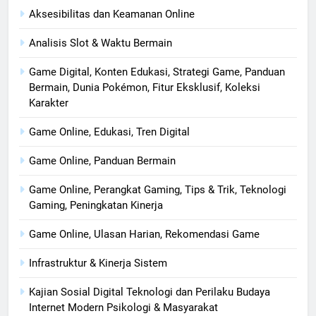
Aksesibilitas dan Keamanan Online
Analisis Slot & Waktu Bermain
Game Digital, Konten Edukasi, Strategi Game, Panduan
Bermain, Dunia Pokémon, Fitur Eksklusif, Koleksi
Karakter
Game Online, Edukasi, Tren Digital
Game Online, Panduan Bermain
Game Online, Perangkat Gaming, Tips & Trik, Teknologi
Gaming, Peningkatan Kinerja
Game Online, Ulasan Harian, Rekomendasi Game
Infrastruktur & Kinerja Sistem
Kajian Sosial Digital Teknologi dan Perilaku Budaya
Internet Modern Psikologi & Masyarakat