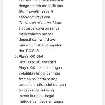
PG Soft
menghadirkan
slot
dengan tema menarik
dan
fitur inovatif
, seperti
Mahjong Ways
dan
Treasures of Aztec
. Situs
slot terpercaya biasanya
menyediakan
proses
deposit dan withdraw
mudah
untuk
slot populer
dari PG Soft
.
Play’n GO Slot
Slot
Book of Dead
dari
Play’n GO
dikenal dengan
volatilitas tinggi
dan
fitur
free spins
, serta sering
tersedia di
situs slot dengan
transaksi cepat
yang
mendukung berbagai
metode pembayaran
tanpa