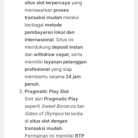
situs slot terpercaya
yang
menawarkan
proses
transaksi mudah
melalui
berbagai
metode
pembayaran lokal dan
internasional
. Situs ini
mendukung
deposit instan
dan
withdraw cepat
, serta
memiliki
layanan pelanggan
profesional
yang siap
membantu selama
24 jam
penuh
.
Pragmatic Play Slot
Slot dari
Pragmatic Play
seperti
Sweet Bonanza
dan
Gates of Olympus
tersedia
di
situs slot dengan
transaksi mudah
.
Permainan ini memiliki
RTP