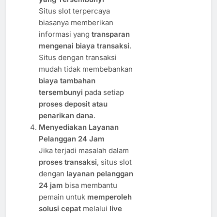
Situs slot terpercaya
biasanya memberikan
informasi yang
transparan
mengenai biaya transaksi
.
Situs dengan transaksi
mudah tidak membebankan
biaya tambahan
tersembunyi
pada setiap
proses deposit atau
penarikan dana
.
Menyediakan Layanan
Pelanggan 24 Jam
Jika terjadi masalah dalam
proses transaksi
, situs slot
dengan
layanan pelanggan
24 jam
bisa membantu
pemain untuk
memperoleh
solusi cepat
melalui
live