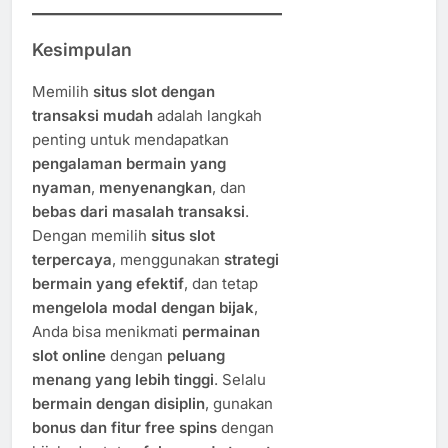
Kesimpulan
Memilih
situs slot dengan
transaksi mudah
adalah langkah
penting untuk mendapatkan
pengalaman bermain yang
nyaman
,
menyenangkan
, dan
bebas dari masalah transaksi
.
Dengan memilih
situs slot
terpercaya
, menggunakan
strategi
bermain yang efektif
, dan tetap
mengelola modal dengan bijak
,
Anda bisa menikmati
permainan
slot online
dengan
peluang
menang yang lebih tinggi
. Selalu
bermain dengan disiplin
, gunakan
bonus dan fitur free spins
dengan