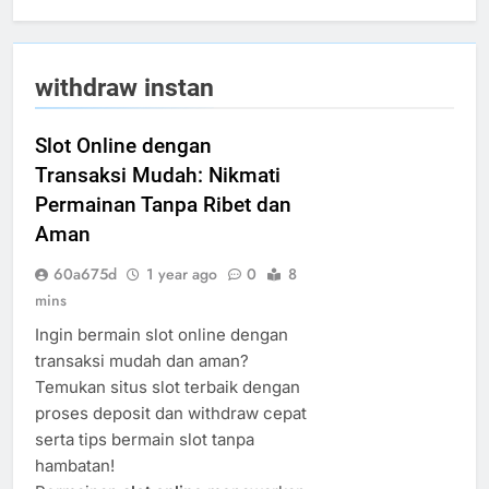
withdraw instan
Slot Online dengan
Transaksi Mudah: Nikmati
Permainan Tanpa Ribet dan
Aman
60a675d
1 year ago
0
8
mins
Ingin bermain slot online dengan
transaksi mudah dan aman?
Temukan situs slot terbaik dengan
proses deposit dan withdraw cepat
serta tips bermain slot tanpa
hambatan!