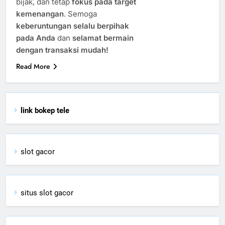
bijak, dan tetap
fokus pada target
kemenangan
. Semoga
keberuntungan selalu berpihak
pada Anda
dan
selamat bermain
dengan transaksi mudah!
Read More
link bokep tele
slot gacor
situs slot gacor