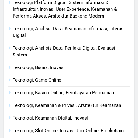
Teknologi Platform Digital, Sistem Informasi &
Infrastruktur, Inovasi User Experience, Keamanan &
Performa Akses, Arsitektur Backend Modern
Teknologi, Analisis Data, Keamanan Informasi, Literasi
Digital
Teknologi, Analisis Data, Perilaku Digital, Evaluasi
Sistem
Teknologi, Bisnis, Inovasi
Teknologi, Game Online
Teknologi, Kasino Online, Pembayaran Permainan
Teknologi, Keamanan & Privasi, Arsitektur Keamanan
Teknologi, Keamanan Digital, Inovasi
Teknologi, Slot Online, Inovasi Judi Online, Blockchain