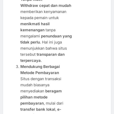
Withdraw cepat dan mudah
memberikan kenyamanan
kepada pemain untuk
menikmati hasil
kemenangan
tanpa
mengalami
penundaan yang
tidak perlu
. Hal ini juga
menunjukkan bahwa situs
tersebut
transparan dan
terpercaya
.
Mendukung Berbagai
Metode Pembayaran
Situs dengan transaksi
mudah biasanya
menyediakan
beragam
pilihan metode
pembayaran
, mulai dari
transfer bank lokal
,
e-