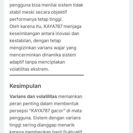
pengguna bisa menilai sistem tidak
stabil meski secara objektif
performanya tetap tinggi.
Oleh karena itu, KAYA787 menjaga
keseimbangan antara inovasi dan
kestabilan, dengan tetap
mengizinkan varians wajar yang
mencerminkan dinamika sistem
adaptif tanpa menciptakan
volatilitas ekstrem.
Kesimpulan
Varians dan volatilitas
memainkan
peran penting dalam membentuk
persepsi “KAYA787 gacor” di mata
pengguna. Sistem dengan varians
tinggi sering dianggap menarik
karena memberikan hasil fluktuatif