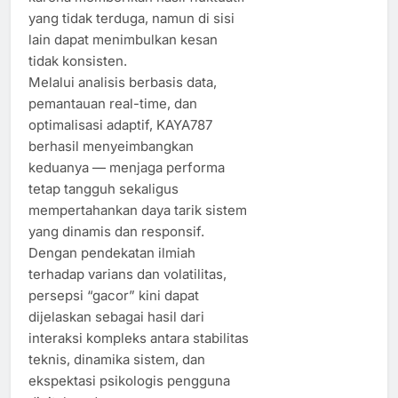
yang tidak terduga, namun di sisi
lain dapat menimbulkan kesan
tidak konsisten.
Melalui analisis berbasis data,
pemantauan real-time, dan
optimalisasi adaptif, KAYA787
berhasil menyeimbangkan
keduanya — menjaga performa
tetap tangguh sekaligus
mempertahankan daya tarik sistem
yang dinamis dan responsif.
Dengan pendekatan ilmiah
terhadap varians dan volatilitas,
persepsi “gacor” kini dapat
dijelaskan sebagai hasil dari
interaksi kompleks antara stabilitas
teknis, dinamika sistem, dan
ekspektasi psikologis pengguna