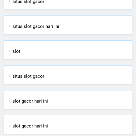
situs slot gacor
situs slot gacor hari ini
slot
situs slot gacor
slot gacor hari ini
slot gacor hari ini