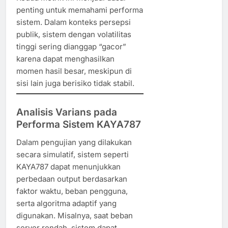
penting untuk memahami performa
sistem. Dalam konteks persepsi
publik, sistem dengan volatilitas
tinggi sering dianggap “gacor”
karena dapat menghasilkan
momen hasil besar, meskipun di
sisi lain juga berisiko tidak stabil.
Analisis Varians pada
Performa Sistem KAYA787
Dalam pengujian yang dilakukan
secara simulatif, sistem seperti
KAYA787 dapat menunjukkan
perbedaan output berdasarkan
faktor waktu, beban pengguna,
serta algoritma adaptif yang
digunakan. Misalnya, saat beban
server rendah, sistem dapat