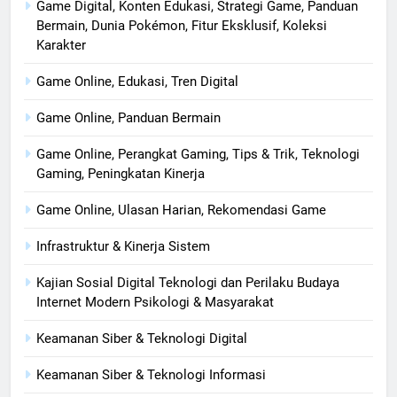
Game Digital, Konten Edukasi, Strategi Game, Panduan
Bermain, Dunia Pokémon, Fitur Eksklusif, Koleksi
Karakter
Game Online, Edukasi, Tren Digital
Game Online, Panduan Bermain
Game Online, Perangkat Gaming, Tips & Trik, Teknologi
Gaming, Peningkatan Kinerja
Game Online, Ulasan Harian, Rekomendasi Game
Infrastruktur & Kinerja Sistem
Kajian Sosial Digital Teknologi dan Perilaku Budaya
Internet Modern Psikologi & Masyarakat
Keamanan Siber & Teknologi Digital
Keamanan Siber & Teknologi Informasi