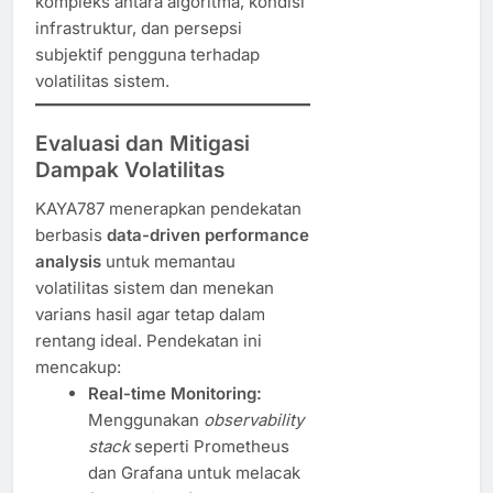
kompleks antara algoritma, kondisi
infrastruktur, dan persepsi
subjektif pengguna terhadap
volatilitas sistem.
Evaluasi dan Mitigasi
Dampak Volatilitas
KAYA787 menerapkan pendekatan
berbasis
data-driven performance
analysis
untuk memantau
volatilitas sistem dan menekan
varians hasil agar tetap dalam
rentang ideal. Pendekatan ini
mencakup:
Real-time Monitoring:
Menggunakan
observability
stack
seperti Prometheus
dan Grafana untuk melacak