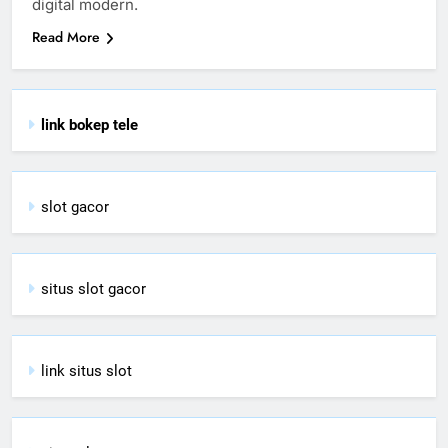
digital modern.
Read More
link bokep tele
slot gacor
situs slot gacor
link situs slot