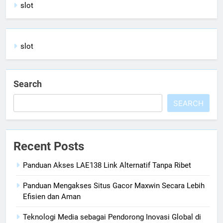
slot
slot
Search
SEARCH
Recent Posts
Panduan Akses LAE138 Link Alternatif Tanpa Ribet
Panduan Mengakses Situs Gacor Maxwin Secara Lebih
Efisien dan Aman
Teknologi Media sebagai Pendorong Inovasi Global di