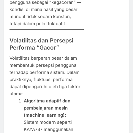
pengguna sebagai “kegacoran” —
kondisi di mana hasil yang besar
muncul tidak secara konstan,
tetapi dalam pola fluktuatif.
Volatilitas dan Persepsi
Performa “Gacor”
Volatilitas berperan besar dalam
membentuk persepsi pengguna
terhadap performa sistem. Dalam
praktiknya, fluktuasi performa
dapat dipengaruhi oleh tiga faktor
utama:
Algoritma adaptif dan
pembelajaran mesin
(machine learning):
Sistem modern seperti
KAYA787 menggunakan