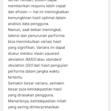
memberikan respons lebih cepat
dan efisien — hal ini meningkatkan
kemungkinan hasil optimal dalam
analisis data pengguna.
Namun, saat beban meningkat,
latensi dan penurunan performa
bisa menimbulkan variasi hasil
yang signifikan. Varians ini dapat
diukur melalui
mean squared
deviation (MSD)
atau
standard
deviation (SD)
dari hasil pengujian
performa dalam jangka waktu
tertentu.
Semakin besar varians, semakin
besar pula ketidakpastian hasil
yang dirasakan pengguna.
Menariknya, ketidakpastian inilah
yang sering diinterpretasikan