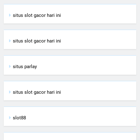
situs slot gacor hari ini
situs slot gacor hari ini
situs parlay
situs slot gacor hari ini
slot88