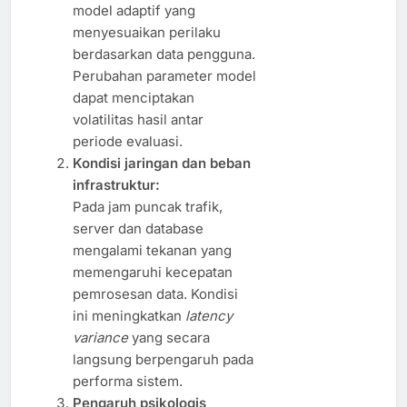
model adaptif yang
menyesuaikan perilaku
berdasarkan data pengguna.
Perubahan parameter model
dapat menciptakan
volatilitas hasil antar
periode evaluasi.
Kondisi jaringan dan beban
infrastruktur:
Pada jam puncak trafik,
server dan database
mengalami tekanan yang
memengaruhi kecepatan
pemrosesan data. Kondisi
ini meningkatkan
latency
variance
yang secara
langsung berpengaruh pada
performa sistem.
Pengaruh psikologis