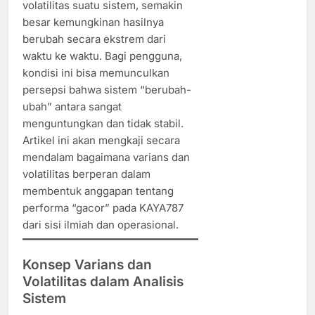
volatilitas suatu sistem, semakin
besar kemungkinan hasilnya
berubah secara ekstrem dari
waktu ke waktu. Bagi pengguna,
kondisi ini bisa memunculkan
persepsi bahwa sistem “berubah-
ubah” antara sangat
menguntungkan dan tidak stabil.
Artikel ini akan mengkaji secara
mendalam bagaimana varians dan
volatilitas berperan dalam
membentuk anggapan tentang
performa “gacor” pada KAYA787
dari sisi ilmiah dan operasional.
Konsep Varians dan
Volatilitas dalam Analisis
Sistem