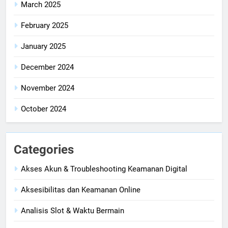
March 2025
February 2025
January 2025
December 2024
November 2024
October 2024
Categories
Akses Akun & Troubleshooting Keamanan Digital
Aksesibilitas dan Keamanan Online
Analisis Slot & Waktu Bermain