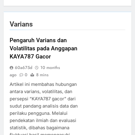
Varians
Pengaruh Varians dan
Volatilitas pada Anggapan
KAYA787 Gacor
60a675d
10 months
ago
0
8 mins
Artikel ini membahas hubungan
antara varians, volatilitas, dan
persepsi “KAYA787 gacor” dari
sudut pandang analisis data dan
perilaku pengguna. Melalui
pendekatan ilmiah dan evaluasi
statistik, dibahas bagaimana
fluktuasi hasil memengaruhi