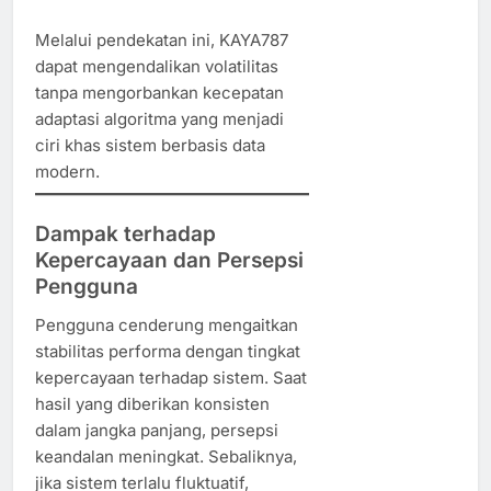
Melalui pendekatan ini, KAYA787
dapat mengendalikan volatilitas
tanpa mengorbankan kecepatan
adaptasi algoritma yang menjadi
ciri khas sistem berbasis data
modern.
Dampak terhadap
Kepercayaan dan Persepsi
Pengguna
Pengguna cenderung mengaitkan
stabilitas performa dengan tingkat
kepercayaan terhadap sistem. Saat
hasil yang diberikan konsisten
dalam jangka panjang, persepsi
keandalan meningkat. Sebaliknya,
jika sistem terlalu fluktuatif,