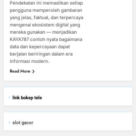
Pendekatan ini memastikan setiap
pengguna memperoleh gambaran
yang jelas, faktual, dan terpercaya
mengenai ekosistem digital yang
mereka gunakan — menjadikan
KAYA787 contoh nyata bagaimana
data dan kepercayaan dapat
berjalan beriringan dalam era
informasi modern.
Read More
link bokep tele
slot gacor