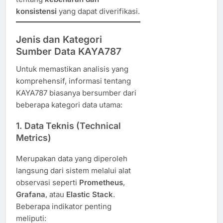
konsistensi
yang dapat diverifikasi.
Jenis dan Kategori
Sumber Data KAYA787
Untuk memastikan analisis yang
komprehensif, informasi tentang
KAYA787 biasanya bersumber dari
beberapa kategori data utama:
1.
Data Teknis (Technical
Metrics)
Merupakan data yang diperoleh
langsung dari sistem melalui alat
observasi seperti
Prometheus
,
Grafana
, atau
Elastic Stack
.
Beberapa indikator penting
meliputi: