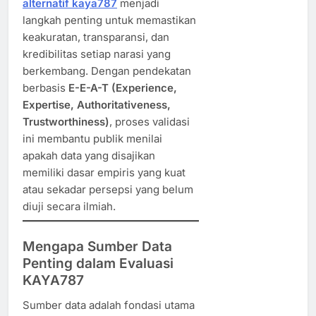
alternatif kaya787
menjadi
langkah penting untuk memastikan
keakuratan, transparansi, dan
kredibilitas setiap narasi yang
berkembang. Dengan pendekatan
berbasis
E-E-A-T (Experience,
Expertise, Authoritativeness,
Trustworthiness)
, proses validasi
ini membantu publik menilai
apakah data yang disajikan
memiliki dasar empiris yang kuat
atau sekadar persepsi yang belum
diuji secara ilmiah.
Mengapa Sumber Data
Penting dalam Evaluasi
KAYA787
Sumber data adalah fondasi utama