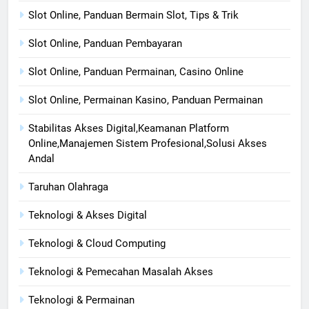
Slot Online, Panduan Bermain Slot, Tips & Trik
Slot Online, Panduan Pembayaran
Slot Online, Panduan Permainan, Casino Online
Slot Online, Permainan Kasino, Panduan Permainan
Stabilitas Akses Digital,Keamanan Platform
Online,Manajemen Sistem Profesional,Solusi Akses
Andal
Taruhan Olahraga
Teknologi & Akses Digital
Teknologi & Cloud Computing
Teknologi & Pemecahan Masalah Akses
Teknologi & Permainan