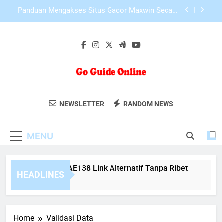
Skip
Teknologi Media sebagai Pendorong Inovasi
to
Global di Era Digital
content
Peran Teknologi Cloud dalam Mendukung
Stabilitas Platform Digital Tiara4D
Panduan Akses LAE138 Link Alternatif Tanpa
Ribet
Panduan Mengakses Situs Gacor Maxwin Secara
Lebih Efisien dan Aman
Go Guide
Go Guide Online Menyajikan Panduan
Teknologi Media sebagai Pendorong Inovasi
NEWSLETTER
RANDOM NEWS
Global di Era Digital
Online
Dan Informasi Terbaru Untuk Komunitas
Peran Teknologi Cloud dalam Mendukung
Lokal, Termasuk Kegiatan, Acara, Dan
Stabilitas Platform Digital Tiara4D
MENU
Layanan.
nduan Akses LAE138 Link Alternatif Tanpa Ribet
Pandua
HEADLINES
Months Ago
3 Month
Home
Validasi Data