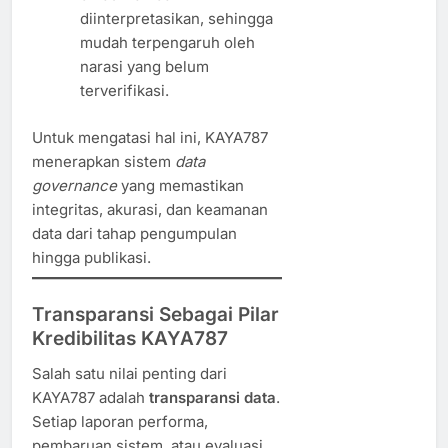
diinterpretasikan, sehingga
mudah terpengaruh oleh
narasi yang belum
terverifikasi.
Untuk mengatasi hal ini, KAYA787
menerapkan sistem
data
governance
yang memastikan
integritas, akurasi, dan keamanan
data dari tahap pengumpulan
hingga publikasi.
Transparansi Sebagai Pilar
Kredibilitas KAYA787
Salah satu nilai penting dari
KAYA787 adalah
transparansi data
.
Setiap laporan performa,
pembaruan sistem, atau evaluasi