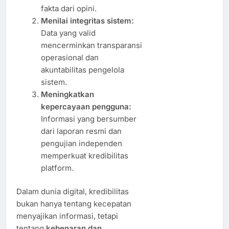
fakta dari opini.
Menilai integritas sistem:
Data yang valid
mencerminkan transparansi
operasional dan
akuntabilitas pengelola
sistem.
Meningkatkan
kepercayaan pengguna:
Informasi yang bersumber
dari laporan resmi dan
pengujian independen
memperkuat kredibilitas
platform.
Dalam dunia digital, kredibilitas
bukan hanya tentang kecepatan
menyajikan informasi, tetapi
tentang
kebenaran dan