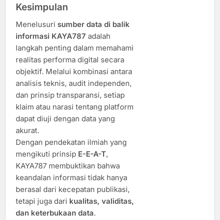
Kesimpulan
Menelusuri
sumber data di balik
informasi KAYA787
adalah
langkah penting dalam memahami
realitas performa digital secara
objektif. Melalui kombinasi antara
analisis teknis, audit independen,
dan prinsip transparansi, setiap
klaim atau narasi tentang platform
dapat diuji dengan data yang
akurat.
Dengan pendekatan ilmiah yang
mengikuti prinsip
E-E-A-T
,
KAYA787 membuktikan bahwa
keandalan informasi tidak hanya
berasal dari kecepatan publikasi,
tetapi juga dari
kualitas, validitas,
dan keterbukaan data
.