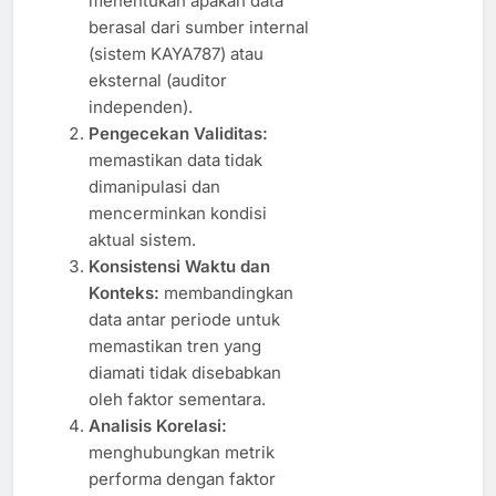
menentukan apakah data
berasal dari sumber internal
(sistem KAYA787) atau
eksternal (auditor
independen).
Pengecekan Validitas:
memastikan data tidak
dimanipulasi dan
mencerminkan kondisi
aktual sistem.
Konsistensi Waktu dan
Konteks:
membandingkan
data antar periode untuk
memastikan tren yang
diamati tidak disebabkan
oleh faktor sementara.
Analisis Korelasi:
menghubungkan metrik
performa dengan faktor