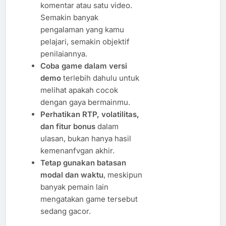
komentar atau satu video.
Semakin banyak
pengalaman yang kamu
pelajari, semakin objektif
penilaiannya.
Coba game dalam versi
demo
terlebih dahulu untuk
melihat apakah cocok
dengan gaya bermainmu.
Perhatikan RTP, volatilitas,
dan fitur bonus
dalam
ulasan, bukan hanya hasil
kemenanfvgan akhir.
Tetap gunakan batasan
modal dan waktu
, meskipun
banyak pemain lain
mengatakan game tersebut
sedang gacor.