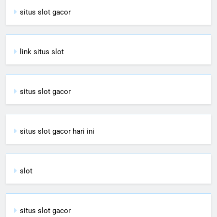
situs slot gacor
link situs slot
situs slot gacor
situs slot gacor hari ini
slot
situs slot gacor