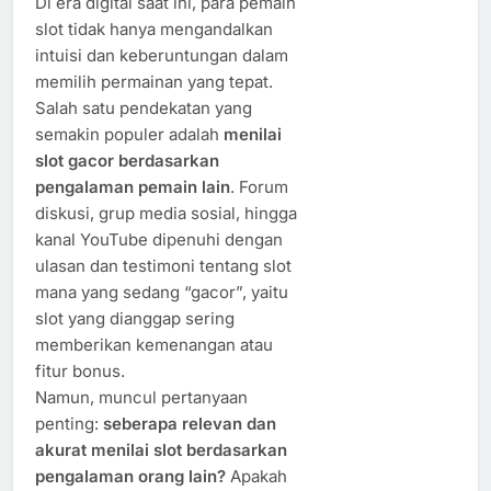
Di era digital saat ini, para pemain
slot tidak hanya mengandalkan
intuisi dan keberuntungan dalam
memilih permainan yang tepat.
Salah satu pendekatan yang
semakin populer adalah
menilai
slot gacor berdasarkan
pengalaman pemain lain
. Forum
diskusi, grup media sosial, hingga
kanal YouTube dipenuhi dengan
ulasan dan testimoni tentang slot
mana yang sedang “gacor”, yaitu
slot yang dianggap sering
memberikan kemenangan atau
fitur bonus.
Namun, muncul pertanyaan
penting:
seberapa relevan dan
akurat menilai slot berdasarkan
pengalaman orang lain?
Apakah