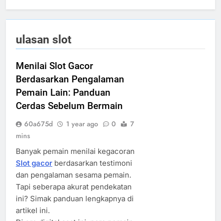
ulasan slot
Menilai Slot Gacor
Berdasarkan Pengalaman
Pemain Lain: Panduan
Cerdas Sebelum Bermain
60a675d
1 year ago
0
7
mins
Banyak pemain menilai kegacoran
Slot gacor
berdasarkan testimoni
dan pengalaman sesama pemain.
Tapi seberapa akurat pendekatan
ini? Simak panduan lengkapnya di
artikel ini.