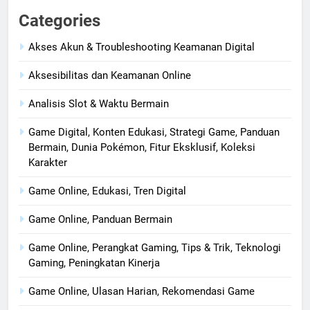
Categories
Akses Akun & Troubleshooting Keamanan Digital
Aksesibilitas dan Keamanan Online
Analisis Slot & Waktu Bermain
Game Digital, Konten Edukasi, Strategi Game, Panduan
Bermain, Dunia Pokémon, Fitur Eksklusif, Koleksi
Karakter
Game Online, Edukasi, Tren Digital
Game Online, Panduan Bermain
Game Online, Perangkat Gaming, Tips & Trik, Teknologi
Gaming, Peningkatan Kinerja
Game Online, Ulasan Harian, Rekomendasi Game