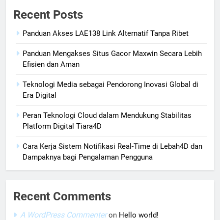
Recent Posts
Panduan Akses LAE138 Link Alternatif Tanpa Ribet
Panduan Mengakses Situs Gacor Maxwin Secara Lebih
Efisien dan Aman
Teknologi Media sebagai Pendorong Inovasi Global di
Era Digital
Peran Teknologi Cloud dalam Mendukung Stabilitas
Platform Digital Tiara4D
Cara Kerja Sistem Notifikasi Real-Time di Lebah4D dan
Dampaknya bagi Pengalaman Pengguna
Recent Comments
A WordPress Commenter
on
Hello world!