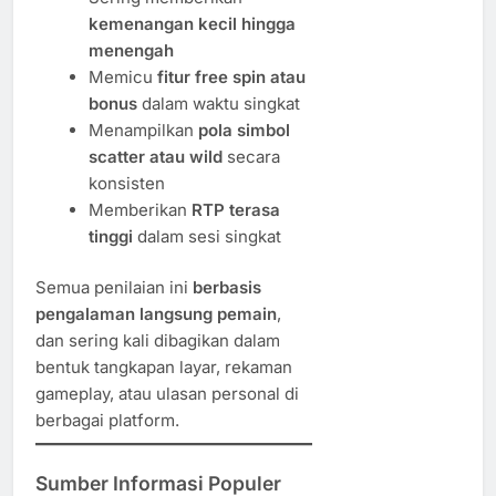
kemenangan kecil hingga
menengah
Memicu
fitur free spin atau
bonus
dalam waktu singkat
Menampilkan
pola simbol
scatter atau wild
secara
konsisten
Memberikan
RTP terasa
tinggi
dalam sesi singkat
Semua penilaian ini
berbasis
pengalaman langsung pemain
,
dan sering kali dibagikan dalam
bentuk tangkapan layar, rekaman
gameplay, atau ulasan personal di
berbagai platform.
Sumber Informasi Populer