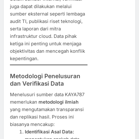
juga dapat dilakukan melalui
sumber eksternal seperti lembaga
audit TI, publikasi riset teknologi,
serta laporan dari mitra
infrastruktur cloud. Data pihak
ketiga ini penting untuk menjaga
objektivitas dan mencegah konflik
kepentingan.
Metodologi Penelusuran
dan Verifikasi Data
Menelusuri sumber data KAYA787
memerlukan
metodologi ilmiah
yang mengutamakan transparansi
dan replikasi hasil. Proses ini
biasanya mencakup:
Identifikasi Asal Data: