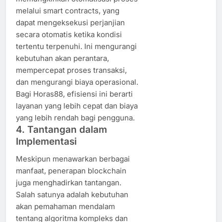
melalui smart contracts, yang
dapat mengeksekusi perjanjian
secara otomatis ketika kondisi
tertentu terpenuhi. Ini mengurangi
kebutuhan akan perantara,
mempercepat proses transaksi,
dan mengurangi biaya operasional.
Bagi Horas88, efisiensi ini berarti
layanan yang lebih cepat dan biaya
yang lebih rendah bagi pengguna.
4. Tantangan dalam
Implementasi
Meskipun menawarkan berbagai
manfaat, penerapan blockchain
juga menghadirkan tantangan.
Salah satunya adalah kebutuhan
akan pemahaman mendalam
tentang algoritma kompleks dan