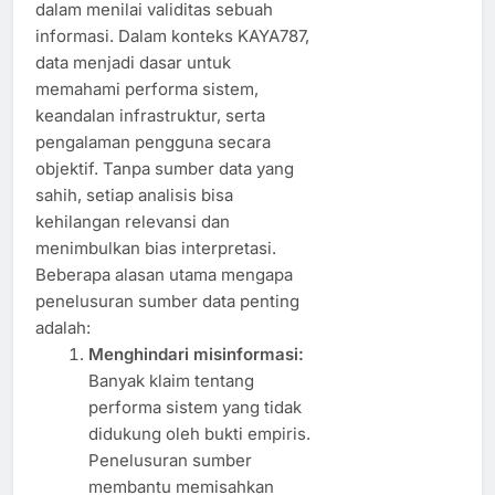
dalam menilai validitas sebuah
informasi. Dalam konteks KAYA787,
data menjadi dasar untuk
memahami performa sistem,
keandalan infrastruktur, serta
pengalaman pengguna secara
objektif. Tanpa sumber data yang
sahih, setiap analisis bisa
kehilangan relevansi dan
menimbulkan bias interpretasi.
Beberapa alasan utama mengapa
penelusuran sumber data penting
adalah:
Menghindari misinformasi:
Banyak klaim tentang
performa sistem yang tidak
didukung oleh bukti empiris.
Penelusuran sumber
membantu memisahkan