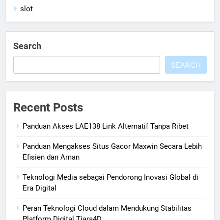
slot
Search
SEARCH
Recent Posts
Panduan Akses LAE138 Link Alternatif Tanpa Ribet
Panduan Mengakses Situs Gacor Maxwin Secara Lebih
Efisien dan Aman
Teknologi Media sebagai Pendorong Inovasi Global di
Era Digital
Peran Teknologi Cloud dalam Mendukung Stabilitas
Platform Digital Tiara4D