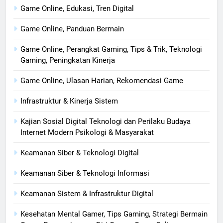
Game Online, Edukasi, Tren Digital
Game Online, Panduan Bermain
Game Online, Perangkat Gaming, Tips & Trik, Teknologi
Gaming, Peningkatan Kinerja
Game Online, Ulasan Harian, Rekomendasi Game
Infrastruktur & Kinerja Sistem
Kajian Sosial Digital Teknologi dan Perilaku Budaya
Internet Modern Psikologi & Masyarakat
Keamanan Siber & Teknologi Digital
Keamanan Siber & Teknologi Informasi
Keamanan Sistem & Infrastruktur Digital
Kesehatan Mental Gamer, Tips Gaming, Strategi Bermain