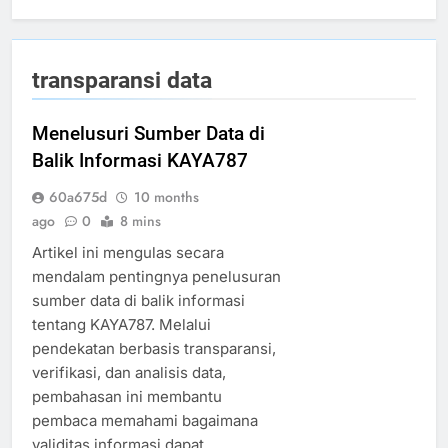
transparansi data
Menelusuri Sumber Data di
Balik Informasi KAYA787
60a675d
10 months
ago
0
8 mins
Artikel ini mengulas secara
mendalam pentingnya penelusuran
sumber data di balik informasi
tentang KAYA787. Melalui
pendekatan berbasis transparansi,
verifikasi, dan analisis data,
pembahasan ini membantu
pembaca memahami bagaimana
validitas informasi dapat