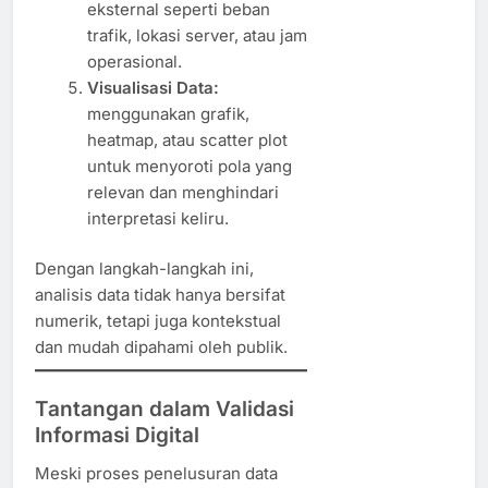
eksternal seperti beban
trafik, lokasi server, atau jam
operasional.
Visualisasi Data:
menggunakan grafik,
heatmap, atau scatter plot
untuk menyoroti pola yang
relevan dan menghindari
interpretasi keliru.
Dengan langkah-langkah ini,
analisis data tidak hanya bersifat
numerik, tetapi juga kontekstual
dan mudah dipahami oleh publik.
Tantangan dalam Validasi
Informasi Digital
Meski proses penelusuran data