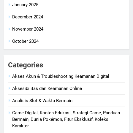
January 2025
December 2024
November 2024
October 2024
Categories
Akses Akun & Troubleshooting Keamanan Digital
Aksesibilitas dan Keamanan Online
Analisis Slot & Waktu Bermain
Game Digital, Konten Edukasi, Strategi Game, Panduan
Bermain, Dunia Pokémon, Fitur Eksklusif, Koleksi
Karakter