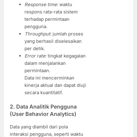
Response time
: waktu
respons rata-rata sistem
terhadap permintaan
pengguna.
Throughput
: jumlah proses
yang berhasil diselesaikan
per detik.
Error rate
: tingkat kegagalan
dalam menjalankan
permintaan.
Data ini mencerminkan
kinerja aktual dan dapat diuji
secara kuantitatif.
2.
Data Analitik Pengguna
(User Behavior Analytics)
Data yang diambil dari pola
interaksi pengguna, seperti waktu