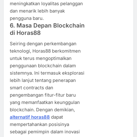
meningkatkan loyalitas pelanggan
dan menarik lebih banyak
pengguna baru.
6. Masa Depan Blockchain
di Horas88
Seiring dengan perkembangan
teknologi, Horas88 berkomitmen
untuk terus mengoptimalkan
penggunaan blockchain dalam
sistemnya. Ini termasuk eksplorasi
lebih lanjut tentang penerapan
smart contracts dan
pengembangan fitur-fitur baru
yang memanfaatkan keunggulan
blockchain. Dengan demikian,
alternatif horas88
dapat
mempertahankan posisinya
sebagai pemimpin dalam inovasi