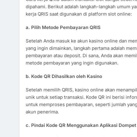
dipahami. Berikut adalah langkah-langkah umum ya
kerja QRIS saat digunakan di platform slot online:
a.
Pilih Metode Pembayaran QRIS
Setelah Anda masuk ke akun kasino online dan mem
yang ingin dimainkan, langkah pertama adalah me
pembayaran atau deposit. Di sana, Anda akan memi
metode pembayaran yang ingin digunakan.
b.
Kode QR Dihasilkan oleh Kasino
Setelah memilih QRIS, kasino online akan menampi
unik untuk setiap transaksi. Kode QR ini berisi info
untuk memproses pembayaran, seperti jumlah yang
akun penerima.
c.
Pindai Kode QR Menggunakan Aplikasi Dompet D