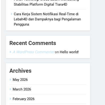
Stabilitas Platform Digital Tiara4D
Cara Kerja Sistem Notifikasi Real-Time di
Lebah4D dan Dampaknya bagi Pengalaman
Pengguna
Recent Comments
A WordPress Commenter
on
Hello world!
Archives
May 2026
March 2026
February 2026