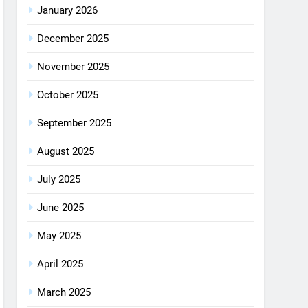
January 2026
December 2025
November 2025
October 2025
September 2025
August 2025
July 2025
June 2025
May 2025
April 2025
March 2025