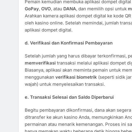
Pemain kemudian membuka aplikasi dompet digital 
GoPay
,
OVO
, atau
DANA
, dan memilih opsi untuk
m
Arahkan kamera aplikasi dompet digital ke kode QR
oleh kasino online. Setelah memindai, jumlah trans
aplikasi dompet digital.
d.
Verifikasi dan Konfirmasi Pembayaran
Setelah jumlah yang harus dibayar terkonfirmasi, p
memverifikasi
transaksi melalui aplikasi dompet di
Biasanya, aplikasi akan meminta pemain untuk m
menggunakan
verifikasi biometrik
(seperti sidik ja
wajah) untuk menyelesaikan transaksi.
e.
Transaksi Selesai dan Saldo Diperbarui
Begitu pembayaran dikonfirmasi, dana akan segera
ditransfer ke akun kasino Anda, memungkinkan An
permainan atau menarik kemenangan. Proses ini sa
hanya memakan waktu beberapa detik hingga beber