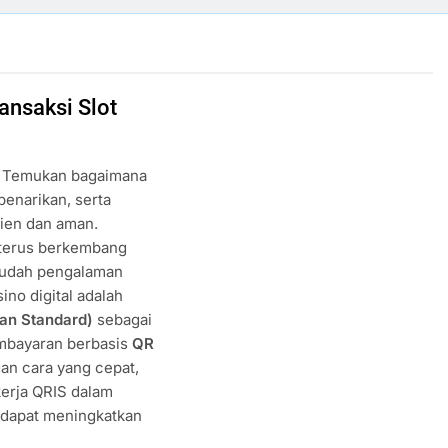
nsaksi Slot
ne. Temukan bagaimana
enarikan, serta
ien dan aman.
 terus berkembang
mudah pengalaman
ino digital adalah
an Standard)
sebagai
mbayaran berbasis
QR
an cara yang cepat,
kerja QRIS dalam
i dapat meningkatkan