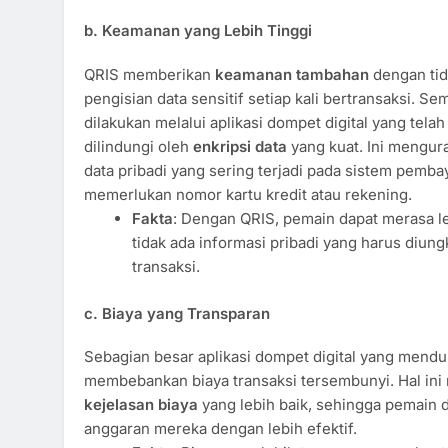
b.
Keamanan yang Lebih Tinggi
QRIS memberikan
keamanan tambahan
dengan ti
pengisian data sensitif setiap kali bertransaksi. Se
dilakukan melalui aplikasi dompet digital yang telah 
dilindungi oleh
enkripsi data
yang kuat. Ini mengur
data pribadi yang sering terjadi pada sistem pemba
memerlukan nomor kartu kredit atau rekening.
Fakta
: Dengan QRIS, pemain dapat merasa l
tidak ada informasi pribadi yang harus diun
transaksi.
c.
Biaya yang Transparan
Sebagian besar aplikasi dompet digital yang mendu
membebankan biaya transaksi tersembunyi. Hal in
kejelasan biaya
yang lebih baik, sehingga pemain
anggaran mereka dengan lebih efektif.