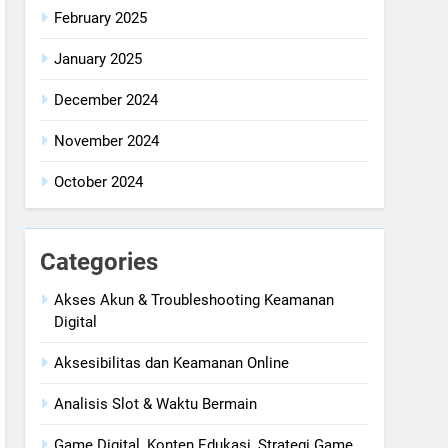
February 2025
January 2025
December 2024
November 2024
October 2024
Categories
Akses Akun & Troubleshooting Keamanan
Digital
Aksesibilitas dan Keamanan Online
Analisis Slot & Waktu Bermain
Game Digital, Konten Edukasi, Strategi Game,