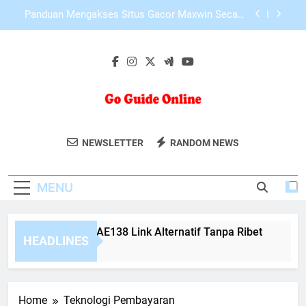
Lebih Efisien dan Aman
Skip
Teknologi Media sebagai Pendorong Inovasi
to
Global di Era Digital
content
Peran Teknologi Cloud dalam Mendukung
Stabilitas Platform Digital Tiara4D
Panduan Akses LAE138 Link Alternatif Tanpa
Ribet
Panduan Mengakses Situs Gacor Maxwin Secara
Lebih Efisien dan Aman
Go Guide
Go Guide Online Menyajikan Panduan
Teknologi Media sebagai Pendorong Inovasi
NEWSLETTER
RANDOM NEWS
Global di Era Digital
Online
Dan Informasi Terbaru Untuk Komunitas
Lokal, Termasuk Kegiatan, Acara, Dan
Peran Teknologi Cloud dalam Mendukung
Stabilitas Platform Digital Tiara4D
MENU
Layanan.
Panduan Akses LAE138 Link Alternatif Tanpa Ribet
Pand
HEADLINES
3 Months Ago
3 Mon
Home
Teknologi Pembayaran