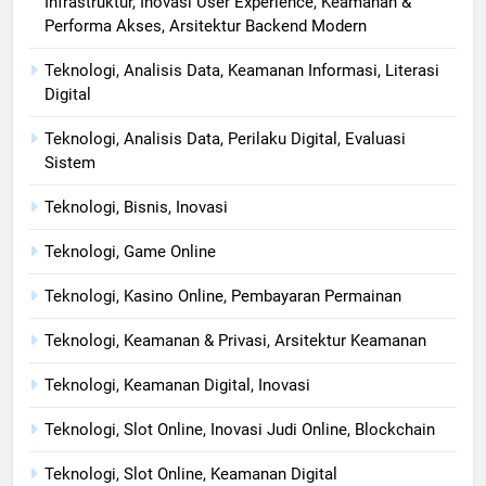
Infrastruktur, Inovasi User Experience, Keamanan &
Performa Akses, Arsitektur Backend Modern
Teknologi, Analisis Data, Keamanan Informasi, Literasi
Digital
Teknologi, Analisis Data, Perilaku Digital, Evaluasi
Sistem
Teknologi, Bisnis, Inovasi
Teknologi, Game Online
Teknologi, Kasino Online, Pembayaran Permainan
Teknologi, Keamanan & Privasi, Arsitektur Keamanan
Teknologi, Keamanan Digital, Inovasi
Teknologi, Slot Online, Inovasi Judi Online, Blockchain
Teknologi, Slot Online, Keamanan Digital