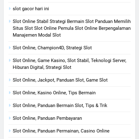
slot gacor hari ini
Slot Online Stabil Strategi Bermain Slot Panduan Memilih
Situs Slot Slot Online Pemula Slot Online Berpengalaman
Manajemen Modal Slot
Slot Online, Champion4D, Strategi Slot
Slot Online, Game Kasino, Slot Stabil, Teknologi Server,
Hiburan Digital, Strategi Slot
Slot Online, Jackpot, Panduan Slot, Game Slot
Slot Online, Kasino Online, Tips Bermain
Slot Online, Panduan Bermain Slot, Tips & Trik
Slot Online, Panduan Pembayaran
Slot Online, Panduan Permainan, Casino Online