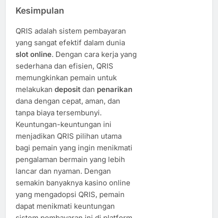
Kesimpulan
QRIS adalah sistem pembayaran
yang sangat efektif dalam dunia
slot online
. Dengan cara kerja yang
sederhana dan efisien, QRIS
memungkinkan pemain untuk
melakukan
deposit
dan
penarikan
dana dengan cepat, aman, dan
tanpa biaya tersembunyi.
Keuntungan-keuntungan ini
menjadikan QRIS pilihan utama
bagi pemain yang ingin menikmati
pengalaman bermain yang lebih
lancar dan nyaman. Dengan
semakin banyaknya kasino online
yang mengadopsi QRIS, pemain
dapat menikmati keuntungan
sistem pembayaran ini di platform