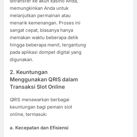
ditransfer ke akun kasino Anda,
memungkinkan Anda untuk
melanjutkan permainan atau
menarik kemenangan. Proses ini
sangat cepat, biasanya hanya
memakan waktu beberapa detik
hingga beberapa menit, tergantung
pada aplikasi dompet digital yang
digunakan.
2.
Keuntungan
Menggunakan QRIS dalam
Transaksi Slot Online
QRIS menawarkan berbagai
keuntungan bagi pemain slot
online, termasuk:
a.
Kecepatan dan Efisiensi