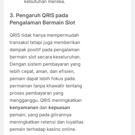
kebutuhan mereka.
3.
Pengaruh QRIS pada
Pengalaman Bermain Slot
QRIS tidak hanya mempermudah
transaksi tetapi juga memberikan
dampak positif pada pengalaman
bermain slot secara keseluruhan.
Dengan sistem pembayaran yang
lebih cepat, aman, dan efisien,
pemain dapat lebih fokus pada
permainan tanpa khawatir tentang
proses pembayaran yang
mengganggu. QRIS meningkatkan
kenyamanan
dan
kepuasan
pemain, yang pada gilirannya
meningkatkan retensi dan loyalitas
pemain terhadap kasino online.