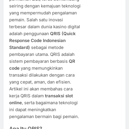
seiring dengan kemajuan teknologi
yang mempermudah pengalaman
pemain. Salah satu inovasi
terbesar dalam dunia kasino digital
adalah penggunaan
QRIS (Quick
Response Code Indonesian
Standard)
sebagai metode
pembayaran utama. QRIS adalah
sistem pembayaran berbasis
QR
code
yang memungkinkan
transaksi dilakukan dengan cara
yang cepat, aman, dan efisien.
Artikel ini akan membahas cara
kerja QRIS dalam
transaksi slot
online
, serta bagaimana teknologi
ini dapat meningkatkan
pengalaman bermain bagi pemain.
Apa Itu QRIS?