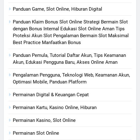
Panduan Game, Slot Online, Hiburan Digital
Panduan Klaim Bonus Slot Online Strategi Bermain Slot
dengan Bonus Internal Edukasi Slot Online Aman Tips
Proteksi Akun Slot Pengalaman Bermain Slot Maksimal
Best Practice Manfaatkan Bonus
Panduan Pemula, Tutorial Daftar Akun, Tips Keamanan
Akun, Edukasi Pengguna Baru, Akses Online Aman
Pengalaman Pengguna, Teknologi Web, Keamanan Akun,
Optimasi Mobile, Panduan Platform
Permainan Digital & Keuangan Cepat
Permainan Kartu, Kasino Online, Hiburan
Permainan Kasino, Slot Online
Permainan Slot Online