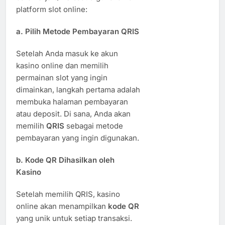
platform slot online:
a.
Pilih Metode Pembayaran QRIS
Setelah Anda masuk ke akun
kasino online dan memilih
permainan slot yang ingin
dimainkan, langkah pertama adalah
membuka halaman pembayaran
atau deposit. Di sana, Anda akan
memilih
QRIS
sebagai metode
pembayaran yang ingin digunakan.
b.
Kode QR Dihasilkan oleh
Kasino
Setelah memilih QRIS, kasino
online akan menampilkan
kode QR
yang unik untuk setiap transaksi.