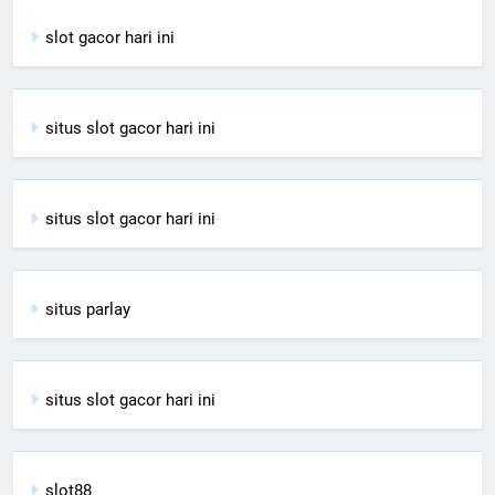
slot gacor hari ini
situs slot gacor hari ini
situs slot gacor hari ini
situs parlay
situs slot gacor hari ini
slot88