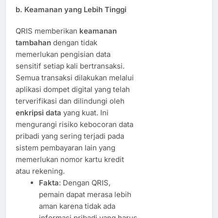
b.
Keamanan yang Lebih Tinggi
QRIS memberikan
keamanan
tambahan
dengan tidak
memerlukan pengisian data
sensitif setiap kali bertransaksi.
Semua transaksi dilakukan melalui
aplikasi dompet digital yang telah
terverifikasi dan dilindungi oleh
enkripsi data
yang kuat. Ini
mengurangi risiko kebocoran data
pribadi yang sering terjadi pada
sistem pembayaran lain yang
memerlukan nomor kartu kredit
atau rekening.
Fakta
: Dengan QRIS,
pemain dapat merasa lebih
aman karena tidak ada
informasi pribadi yang harus