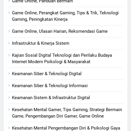
Game Online, Panduan Bermain
Game Online, Perangkat Gaming, Tips & Trik, Teknologi
Gaming, Peningkatan Kinerja
Game Online, Ulasan Harian, Rekomendasi Game
Infrastruktur & Kinerja Sistem
Kajian Sosial Digital Teknologi dan Perilaku Budaya
Internet Modern Psikologi & Masyarakat
Keamanan Siber & Teknologi Digital
Keamanan Siber & Teknologi Informasi
Keamanan Sistem & Infrastruktur Digital
Kesehatan Mental Gamer, Tips Gaming, Strategi Bermain
Game, Pengembangan Diri Gamer, Game Online
Kesehatan Mental Pengembangan Diri & Psikologi Gaya