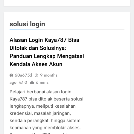
solusi login
Alasan Login Kaya787 Bisa
Ditolak dan Solusinya:
Panduan Lengkap Mengatasi
Kendala Akses Akun
60a675d
9 months
ago
0
6 mins
Pelajari berbagai alasan login
Kaya787 bisa ditolak beserta solusi
lengkapnya, meliputi kesalahan
kredensial, masalah jaringan,
kendala perangkat, hingga sistem
keamanan yang memblokir akses.