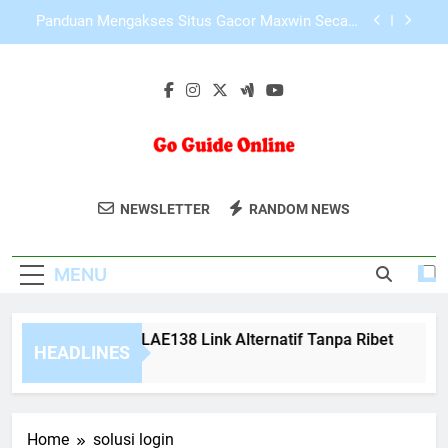
Skip
Panduan Mengakses Situs Gacor Maxwin Secara
to
Lebih Efisien dan Aman
content
Teknologi Media sebagai Pendorong Inovasi
Global di Era Digital
Peran Teknologi Cloud dalam Mendukung
Stabilitas Platform Digital Tiara4D
Panduan Akses LAE138 Link Alternatif Tanpa
Ribet
Go Guide
Panduan Mengakses Situs Gacor Maxwin Secara
Go Guide Online Menyajikan Panduan
NEWSLETTER
RANDOM NEWS
Lebih Efisien dan Aman
Online
Dan Informasi Terbaru Untuk Komunitas
Teknologi Media sebagai Pendorong Inovasi
Lokal, Termasuk Kegiatan, Acara, Dan
Global di Era Digital
MENU
Layanan.
Peran Teknologi Cloud dalam Mendukung
Stabilitas Platform Digital Tiara4D
Panduan Akses LAE138 Link Alternatif Tanpa Ribet
Pan
HEADLINES
3 Months Ago
3 Mo
Home
solusi login