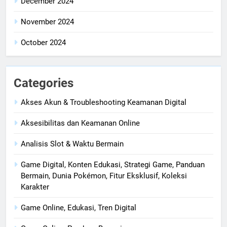
December 2024
November 2024
October 2024
Categories
Akses Akun & Troubleshooting Keamanan Digital
Aksesibilitas dan Keamanan Online
Analisis Slot & Waktu Bermain
Game Digital, Konten Edukasi, Strategi Game, Panduan
Bermain, Dunia Pokémon, Fitur Eksklusif, Koleksi
Karakter
Game Online, Edukasi, Tren Digital