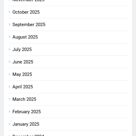
October 2025
September 2025
August 2025
July 2025
June 2025
May 2025
April 2025
March 2025
February 2025
January 2025