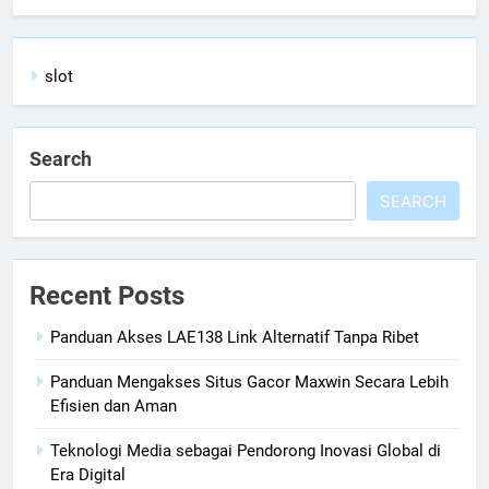
slot
Search
SEARCH
Recent Posts
Panduan Akses LAE138 Link Alternatif Tanpa Ribet
Panduan Mengakses Situs Gacor Maxwin Secara Lebih
Efisien dan Aman
Teknologi Media sebagai Pendorong Inovasi Global di
Era Digital