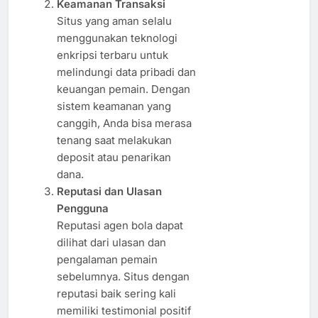
Keamanan Transaksi
Situs yang aman selalu
menggunakan teknologi
enkripsi terbaru untuk
melindungi data pribadi dan
keuangan pemain. Dengan
sistem keamanan yang
canggih, Anda bisa merasa
tenang saat melakukan
deposit atau penarikan
dana.
Reputasi dan Ulasan
Pengguna
Reputasi agen bola dapat
dilihat dari ulasan dan
pengalaman pemain
sebelumnya. Situs dengan
reputasi baik sering kali
memiliki testimonial positif