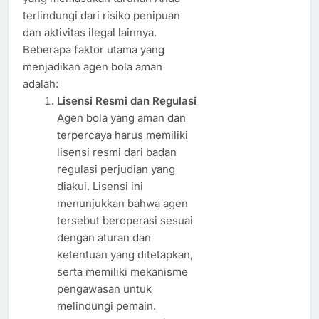
terlindungi dari risiko penipuan
dan aktivitas ilegal lainnya.
Beberapa faktor utama yang
menjadikan agen bola aman
adalah:
Lisensi Resmi dan Regulasi
Agen bola yang aman dan
terpercaya harus memiliki
lisensi resmi dari badan
regulasi perjudian yang
diakui. Lisensi ini
menunjukkan bahwa agen
tersebut beroperasi sesuai
dengan aturan dan
ketentuan yang ditetapkan,
serta memiliki mekanisme
pengawasan untuk
melindungi pemain.