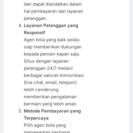
dan dapat diandalkan dalam
hal pembayaran dan layanan
pelanggan.
Layanan Pelanggan yang
Responsif
Agen bola yang baik selalu
siap memberikan dukungan
kepada pemain kapan saja.
Situs dengan layanan
pelanggan 24/7 melalui
berbagai saluran komunikasi
(live chat, email, telepon)
lebih cenderung
memberikan pengalaman
bermain yang lebih aman.
Metode Pembayaran yang
Terpercaya
Pilih agen bola yang
menawarkan berbagai