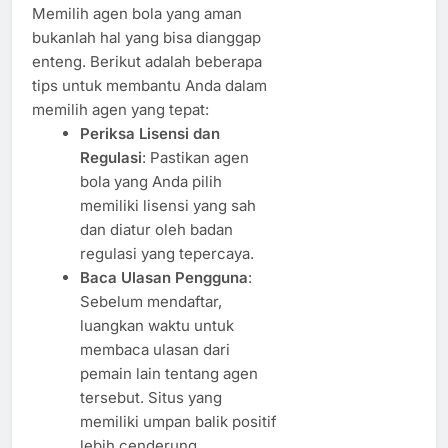
Memilih agen bola yang aman
bukanlah hal yang bisa dianggap
enteng. Berikut adalah beberapa
tips untuk membantu Anda dalam
memilih agen yang tepat:
Periksa Lisensi dan
Regulasi
: Pastikan agen
bola yang Anda pilih
memiliki lisensi yang sah
dan diatur oleh badan
regulasi yang tepercaya.
Baca Ulasan Pengguna
:
Sebelum mendaftar,
luangkan waktu untuk
membaca ulasan dari
pemain lain tentang agen
tersebut. Situs yang
memiliki umpan balik positif
lebih cenderung