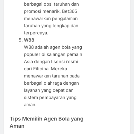
berbagai opsi taruhan dan
promosi menarik, Bet365
menawarkan pengalaman
taruhan yang lengkap dan
terpercaya.
W88
W88 adalah agen bola yang
populer di kalangan pemain
Asia dengan lisensi resmi
dari Filipina. Mereka
menawarkan taruhan pada
berbagai olahraga dengan
layanan yang cepat dan
sistem pembayaran yang
aman.
Tips Memilih Agen Bola yang
Aman