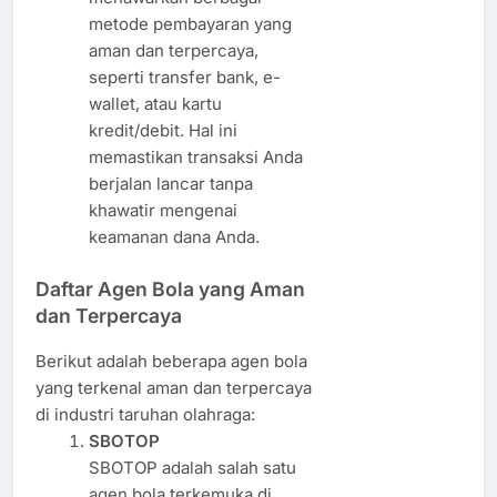
metode pembayaran yang
aman dan terpercaya,
seperti transfer bank, e-
wallet, atau kartu
kredit/debit. Hal ini
memastikan transaksi Anda
berjalan lancar tanpa
khawatir mengenai
keamanan dana Anda.
Daftar Agen Bola yang Aman
dan Terpercaya
Berikut adalah beberapa agen bola
yang terkenal aman dan terpercaya
di industri taruhan olahraga:
SBOTOP
SBOTOP adalah salah satu
agen bola terkemuka di