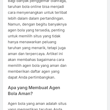
Bagi banyak penggemar olahraga,
taruhan bola online bisa menjadi
cara menyenangkan untuk terlibat
lebih dalam dalam pertandingan.
Namun, dengan begitu banyaknya
agen bola yang tersedia, penting
untuk memilih situs yang tidak
hanya menawarkan peluang
taruhan yang menarik, tetapi juga
aman dan terpercaya. Artikel ini
akan membahas bagaimana cara
memilih agen bola yang aman dan
memberikan daftar agen yang
dapat Anda pertimbangkan.
Apa yang Membuat Agen
Bola Aman?
Agen bola yang aman adalah situs
yang memastikan taruhan Anda