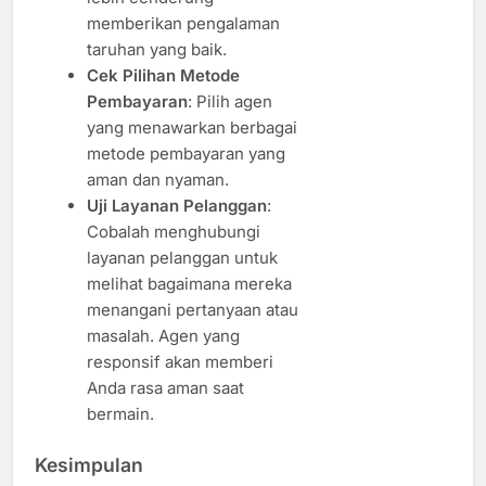
memberikan pengalaman
taruhan yang baik.
Cek Pilihan Metode
Pembayaran
: Pilih agen
yang menawarkan berbagai
metode pembayaran yang
aman dan nyaman.
Uji Layanan Pelanggan
:
Cobalah menghubungi
layanan pelanggan untuk
melihat bagaimana mereka
menangani pertanyaan atau
masalah. Agen yang
responsif akan memberi
Anda rasa aman saat
bermain.
Kesimpulan