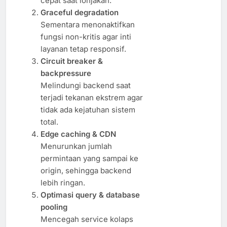
cepat saat lonjakan.
Graceful degradation
Sementara menonaktifkan
fungsi non-kritis agar inti
layanan tetap responsif.
Circuit breaker &
backpressure
Melindungi backend saat
terjadi tekanan ekstrem agar
tidak ada kejatuhan sistem
total.
Edge caching & CDN
Menurunkan jumlah
permintaan yang sampai ke
origin, sehingga backend
lebih ringan.
Optimasi query & database
pooling
Mencegah service kolaps