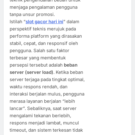
menjaga pengalaman pengguna
tanpa unsur promosi.
Istilah “
slot gacor hari ini
” dalam
perspektif teknis merujuk pada
performa platform yang dirasakan
stabil, cepat, dan responsif oleh
pengguna. Salah satu faktor
terbesar yang membentuk
persepsi tersebut adalah
beban
server (server load)
. Ketika beban
server terjaga pada tingkat optimal,
waktu respons rendah, dan
interaksi berjalan mulus, pengguna
merasa layanan berjalan “lebih
lancar”. Sebaliknya, saat server
mengalami tekanan berlebih,
respons menjadi lambat, muncul
timeout, dan sistem terkesan tidak