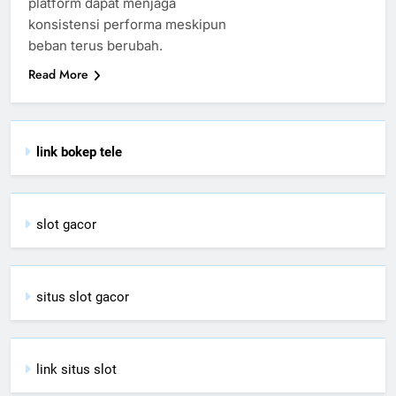
platform dapat menjaga
konsistensi performa meskipun
beban terus berubah.
Read More
link bokep tele
slot gacor
situs slot gacor
link situs slot