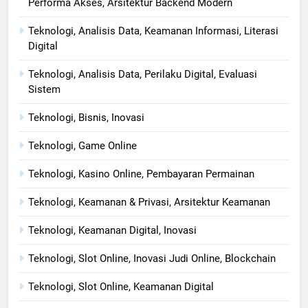
Performa Akses, Arsitektur Backend Modern
Teknologi, Analisis Data, Keamanan Informasi, Literasi
Digital
Teknologi, Analisis Data, Perilaku Digital, Evaluasi
Sistem
Teknologi, Bisnis, Inovasi
Teknologi, Game Online
Teknologi, Kasino Online, Pembayaran Permainan
Teknologi, Keamanan & Privasi, Arsitektur Keamanan
Teknologi, Keamanan Digital, Inovasi
Teknologi, Slot Online, Inovasi Judi Online, Blockchain
Teknologi, Slot Online, Keamanan Digital