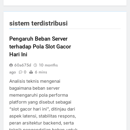
sistem terdistribusi
Pengaruh Beban Server
terhadap Pola Slot Gacor
Hari Ini
60a675d
10 months
ago
0
6 mins
Analisis teknis mengenai
bagaimana beban server
memengaruhi pola performa
platform yang disebut sebagai
“slot gacor hari ini”, ditinjau dari
aspek latensi, stabilitas respons,
peran arsitektur backend, serta
teknik pengendalian beban untuk