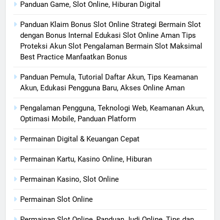
Panduan Game, Slot Online, Hiburan Digital
Panduan Klaim Bonus Slot Online Strategi Bermain Slot
dengan Bonus Internal Edukasi Slot Online Aman Tips
Proteksi Akun Slot Pengalaman Bermain Slot Maksimal
Best Practice Manfaatkan Bonus
Panduan Pemula, Tutorial Daftar Akun, Tips Keamanan
Akun, Edukasi Pengguna Baru, Akses Online Aman
Pengalaman Pengguna, Teknologi Web, Keamanan Akun,
Optimasi Mobile, Panduan Platform
Permainan Digital & Keuangan Cepat
Permainan Kartu, Kasino Online, Hiburan
Permainan Kasino, Slot Online
Permainan Slot Online
Permainan Slot Online, Panduan Judi Online, Tips dan